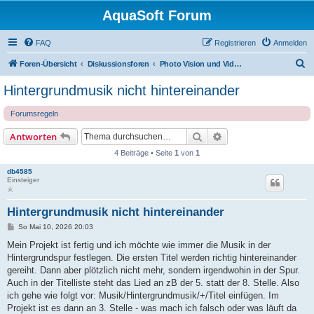
AquaSoft Forum
FAQ
Registrieren
Anmelden
S
Foren-Übersicht
Diskussionsforen
Photo Vision und Video Vision 2026 Forum
u
Hintergrundmusik nicht hintereinander
c
Forumsregeln
h
e
Suche
Erweiterte Suche
Antworten
4 Beiträge • Seite
1
von
1
db4585
Einsteiger
Hintergrundmusik nicht hintereinander
B
So Mai 10, 2026 20:03
e
i
Mein Projekt ist fertig und ich möchte wie immer die Musik in der
t
Hintergrundspur festlegen. Die ersten Titel werden richtig hintereinander
r
a
gereiht. Dann aber plötzlich nicht mehr, sondern irgendwohin in der Spur.
g
Auch in der Titelliste steht das Lied an zB der 5. statt der 8. Stelle. Also
ich gehe wie folgt vor: Musik/Hintergrundmusik/+/Titel einfügen. Im
Projekt ist es dann an 3. Stelle - was mach ich falsch oder was läuft da