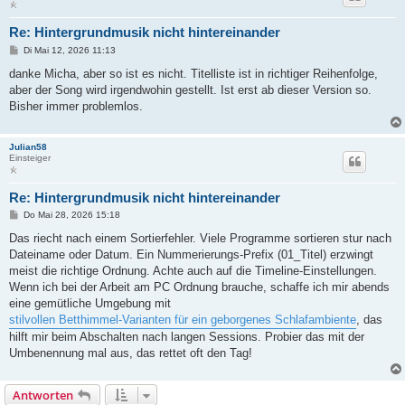
Re: Hintergrundmusik nicht hintereinander
B
Di Mai 12, 2026 11:13
e
i
danke Micha, aber so ist es nicht. Titelliste ist in richtiger Reihenfolge,
t
aber der Song wird irgendwohin gestellt. Ist erst ab dieser Version so.
r
a
Bisher immer problemlos.
g
Julian58
Einsteiger
Re: Hintergrundmusik nicht hintereinander
B
Do Mai 28, 2026 15:18
e
i
Das riecht nach einem Sortierfehler. Viele Programme sortieren stur nach
t
Dateiname oder Datum. Ein Nummerierungs-Prefix (01_Titel) erzwingt
r
a
meist die richtige Ordnung. Achte auch auf die Timeline-Einstellungen.
g
Wenn ich bei der Arbeit am PC Ordnung brauche, schaffe ich mir abends
eine gemütliche Umgebung mit
stilvollen Betthimmel-Varianten für ein geborgenes Schlafambiente
, das
hilft mir beim Abschalten nach langen Sessions. Probier das mit der
Umbenennung mal aus, das rettet oft den Tag!
Antworten