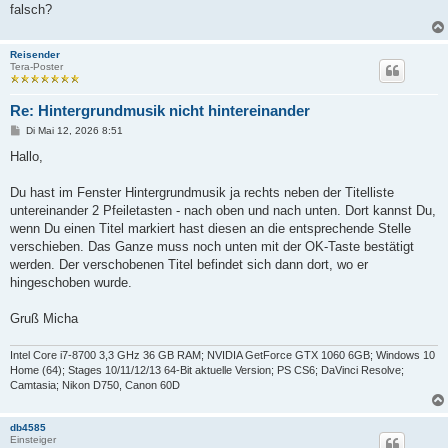
falsch?
Reisender
Tera-Poster
Re: Hintergrundmusik nicht hintereinander
B
Di Mai 12, 2026 8:51
e
i
Hallo,
t
r
a
Du hast im Fenster Hintergrundmusik ja rechts neben der Titelliste
g
untereinander 2 Pfeiletasten - nach oben und nach unten. Dort kannst Du,
wenn Du einen Titel markiert hast diesen an die entsprechende Stelle
verschieben. Das Ganze muss noch unten mit der OK-Taste bestätigt
werden. Der verschobenen Titel befindet sich dann dort, wo er
hingeschoben wurde.
Gruß Micha
Intel Core i7-8700 3,3 GHz 36 GB RAM; NVIDIA GetForce GTX 1060 6GB; Windows 10
Home (64); Stages 10/11/12/13 64-Bit aktuelle Version; PS CS6; DaVinci Resolve;
Camtasia; Nikon D750, Canon 60D
db4585
Einsteiger