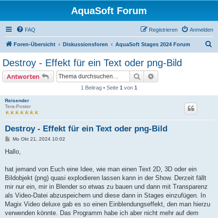
AquaSoft Forum
FAQ
Registrieren
Anmelden
S
Foren-Übersicht
Diskussionsforen
AquaSoft Stages 2024 Forum
u
Destroy - Effekt für ein Text oder png-Bild
c
Suche
Erweiterte Suche
Antworten
h
1 Beitrag • Seite
1
von
1
e
Reisender
Tera-Poster
Destroy - Effekt für ein Text oder png-Bild
B
Mo Okt 21, 2024 10:02
e
i
Hallo,
t
r
a
hat jemand von Euch eine Idee, wie man einen Text 2D, 3D oder ein
g
Bildobjekt (png) quasi explodieren lassen kann in der Show. Derzeit fällt
mir nur ein, mir in Blender so etwas zu bauen und dann mit Transparenz
als Video-Datei abzuspeichern und diese dann in Stages einzufügen. In
Magix Video deluxe gab es so einen Einblendungseffekt, den man hierzu
verwenden könnte. Das Programm habe ich aber nicht mehr auf dem