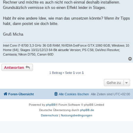
Rechner und möchte es auch nicht noch einmal deshalb installieren.
Grundsätzlich vermisse ich so einen Effekt leider in Stages.
Habt ihr eine andere Idee, wie man das umsetzen könnte? Wenn ihr Tipps
habt, dann postet sie doch bitte.
Gruß Micha
Intel Core i7-8700 3,3 GHz 36 GB RAM; NVIDIA GetForce GTX 1060 6GB; Windows 10
Home (64); Stages 10/11/12/13 64-Bit aktuelle Version; PS CS6; DaVinci Resolve;
Camtasia; Nikon D750, Canon 60D
Antworten
1 Beitrag • Seite
1
von
1
Gehe zu
Foren-Übersicht
Alle Cookies löschen
Alle Zeiten sind
UTC+02:00
Powered by
phpBB
® Forum Software © phpBB Limited
Deutsche Übersetzung durch
phpBB.de
Datenschutz
|
Nutzungsbedingungen