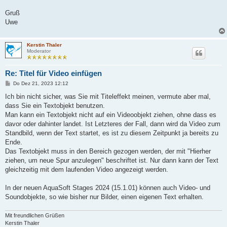
Gruß
Uwe
Kerstin Thaler
Moderator
Re: Titel für Video einfügen
B
Do Dez 21, 2023 12:12
e
i
Ich bin nicht sicher, was Sie mit Titeleffekt meinen, vermute aber mal,
t
dass Sie ein Textobjekt benutzen.
r
a
Man kann ein Textobjekt nicht auf ein Videoobjekt ziehen, ohne dass es
g
davor oder dahinter landet. Ist Letzteres der Fall, dann wird da Video zum
Standbild, wenn der Text startet, es ist zu diesem Zeitpunkt ja bereits zu
Ende.
Das Textobjekt muss in den Bereich gezogen werden, der mit "Hierher
ziehen, um neue Spur anzulegen" beschriftet ist. Nur dann kann der Text
gleichzeitig mit dem laufenden Video angezeigt werden.
In der neuen AquaSoft Stages 2024 (15.1.01) können auch Video- und
Soundobjekte, so wie bisher nur Bilder, einen eigenen Text erhalten.
Mit freundlichen Grüßen
Kerstin Thaler