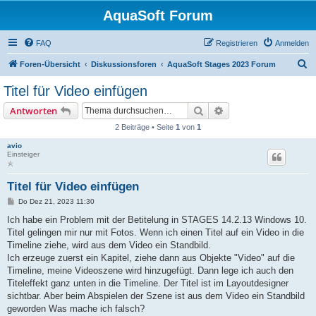
AquaSoft Forum
FAQ
Registrieren
Anmelden
S
Foren-Übersicht
Diskussionsforen
AquaSoft Stages 2023 Forum
u
Titel für Video einfügen
c
Suche
Erweiterte Suche
Antworten
h
2 Beiträge • Seite
1
von
1
e
avio
Einsteiger
Titel für Video einfügen
B
Do Dez 21, 2023 11:30
e
i
Ich habe ein Problem mit der Betitelung in STAGES 14.2.13 Windows 10.
t
Titel gelingen mir nur mit Fotos. Wenn ich einen Titel auf ein Video in die
r
a
Timeline ziehe, wird aus dem Video ein Standbild.
g
Ich erzeuge zuerst ein Kapitel, ziehe dann aus Objekte "Video" auf die
Timeline, meine Videoszene wird hinzugefügt. Dann lege ich auch den
Titeleffekt ganz unten in die Timeline. Der Titel ist im Layoutdesigner
sichtbar. Aber beim Abspielen der Szene ist aus dem Video ein Standbild
geworden Was mache ich falsch?