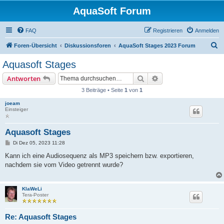
AquaSoft Forum
FAQ
Registrieren
Anmelden
S
Foren-Übersicht
Diskussionsforen
AquaSoft Stages 2023 Forum
u
Aquasoft Stages
c
Suche
Erweiterte Suche
Antworten
h
3 Beiträge • Seite
1
von
1
e
joeam
Einsteiger
Aquasoft Stages
B
Di Dez 05, 2023 11:28
e
i
Kann ich eine Audiosequenz als MP3 speichern bzw. exportieren,
t
nachdem sie vom Video getrennt wurde?
r
a
g
KlaWeLi
Tera-Poster
Re: Aquasoft Stages