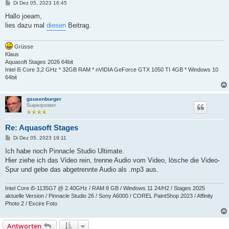
B
Di Dez 05, 2023 16:45
e
i
Hallo joeam,
t
lies dazu mal
diesen
Beitrag.
r
a
g
Grüsse
Klaus
Aquasoft Stages 2026 64bit
Intel i5 Core 3,2 GHz * 32GB RAM * nVIDIA GeForce GTX 1050 TI 4GB * Windows 10
64bit
gsusenburger
Superposter
Re: Aquasoft Stages
B
Di Dez 05, 2023 19:11
e
i
Ich habe noch Pinnacle Studio Ultimate.
t
Hier ziehe ich das Video rein, trenne Audio vom Video, lösche die Video-
r
a
Spur und gebe das abgetrennte Audio als .mp3 aus.
g
Intel Core i5-1135G7 @ 2.40GHz / RAM 8 GB / Windows 11 24/H2 / Stages 2025
aktuelle Version / Pinnacle Studio 26 / Sony A6000 / COREL PaintShop 2023 / Affinity
Photo 2 / Excire Foto
Antworten