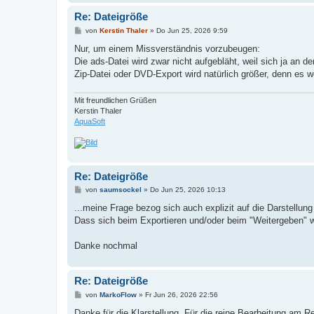
Re: Dateigröße
B
von
Kerstin Thaler
»
Do Jun 25, 2026 9:59
e
i
Nur, um einem Missverständnis vorzubeugen:
t
Die ads-Datei wird zwar nicht aufgebläht, weil sich ja an de
r
a
Zip-Datei oder DVD-Export wird natürlich größer, denn es wer
g
Mit freundlichen Grüßen
Kerstin Thaler
AquaSoft
Re: Dateigröße
B
von
saumsockel
»
Do Jun 25, 2026 10:13
e
i
...meine Frage bezog sich auch explizit auf die Darstellun
t
Dass sich beim Exportieren und/oder beim "Weitergeben" w
r
a
g
Danke nochmal
Re: Dateigröße
B
von
MarkoFlow
»
Fr Jun 26, 2026 22:56
e
i
Danke für die Klarstellung. Für die reine Bearbeitung am 