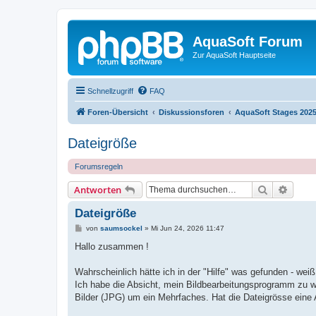
AquaSoft Forum
Zur AquaSoft Hauptseite
Schnellzugriff
FAQ
Foren-Übersicht
Diskussionsforen
AquaSoft Stages 202
Dateigröße
Forumsregeln
Suche
Erweit
Antworten
Dateigröße
B
von
saumsockel
»
Mi Jun 24, 2026 11:47
e
i
Hallo zusammen !
t
r
a
Wahrscheinlich hätte ich in der "Hilfe" was gefunden - weiß
g
Ich habe die Absicht, mein Bildbearbeitungsprogramm zu 
Bilder (JPG) um ein Mehrfaches. Hat die Dateigrösse eine 