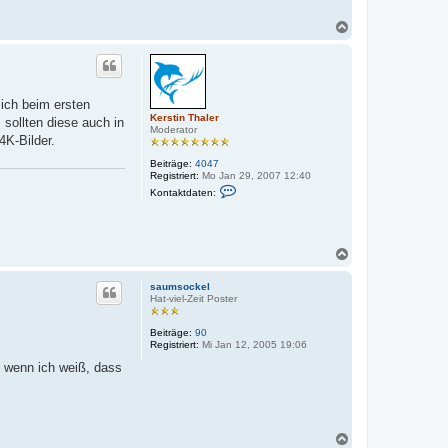
N
a
c
h
o
b
lich beim ersten
e
Kerstin Thaler
sollten diese auch in
n
Moderator
4K-Bilder.
Beiträge:
4047
Registriert:
Mo Jan 29, 2007 12:40
K
Kontaktdaten:
o
n
t
a
k
N
t
a
d
c
a
saumsockel
h
t
Hat-viel-Zeit Poster
e
o
n
b
v
Beiträge:
90
e
o
Registriert:
Mi Jan 12, 2005 19:06
n
n
, wenn ich weiß, dass
K
e
r
s
t
i
N
n