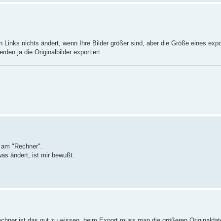
n Links nichts ändert, wenn Ihre Bilder größer sind, aber die Größe eines expo
den ja die Originalbilder exportiert.
g am "Rechner".
as ändert, ist mir bewußt.
Rechner ist das gut zu wissen, beim Export muss man die größeren Originaldat