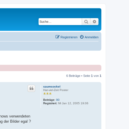
Suche
Erweiterte Suche
Registrieren
Anmelden
6 Beiträge • Seite
1
von
1
saumsockel
Hat-viel-Zeit Poster
Beiträge:
90
Registriert:
Mi Jan 12, 2005 19:06
shows verwendeten
g der Bilder egal ?