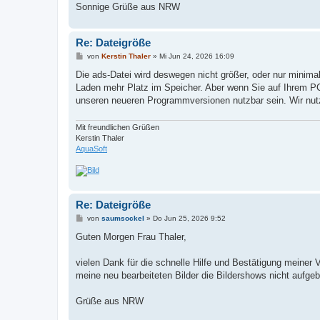
Sonnige Grüße aus NRW
Re: Dateigröße
B
von
Kerstin Thaler
»
Mi Jun 24, 2026 16:09
e
i
Die ads-Datei wird deswegen nicht größer, oder nur minimal
t
Laden mehr Platz im Speicher. Aber wenn Sie auf Ihrem PC
r
a
unseren neueren Programmversionen nutzbar sein. Wir nutz
g
Mit freundlichen Grüßen
Kerstin Thaler
AquaSoft
Re: Dateigröße
B
von
saumsockel
»
Do Jun 25, 2026 9:52
e
i
Guten Morgen Frau Thaler,
t
r
a
vielen Dank für die schnelle Hilfe und Bestätigung meiner
g
meine neu bearbeiteten Bilder die Bildershows nicht aufge
Grüße aus NRW