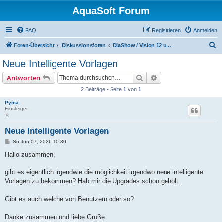
AquaSoft Forum
FAQ
Registrieren
Anmelden
S
Foren-Übersicht
Diskussionsforen
DiaShow / Vision 12 und Vision 13 Forum
u
Neue Intelligente Vorlagen
c
Suche
Erweiterte Suche
Antworten
h
2 Beiträge • Seite
1
von
1
e
Pyma
Einsteiger
Neue Intelligente Vorlagen
B
So Jun 07, 2026 10:30
e
i
Hallo zusammen,
t
r
a
gibt es eigentlich irgendwie die möglichkeit irgendwo neue intelligente
g
Vorlagen zu bekommen? Hab mir die Upgrades schon geholt.
Gibt es auch welche von Benutzern oder so?
Danke zusammen und liebe Grüße