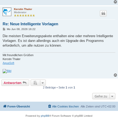
Kerstin Thaler
Moderator
Re: Neue Intelligente Vorlagen
B
Mo Jun 08, 2026 16:22
e
i
Die meisten Erweiterungspakete enthalten eine oder mehrere Intelligente
t
Vorlagen. Es ist dann allerdings auch ein Upgrade des Programms
r
a
erforderlich, um alle nutzen zu können.
g
Mit freundlichen Grüßen
Kerstin Thaler
AquaSoft
Antworten
2 Beiträge • Seite
1
von
1
Gehe zu
Foren-Übersicht
Alle Cookies löschen
Alle Zeiten sind
UTC+02:00
Powered by
phpBB
® Forum Software © phpBB Limited