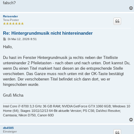
falsch?
Reisender
Tera-Poster
Re: Hintergrundmusik nicht hintereinander
B
Di Mai 12, 2026 8:51
e
i
Hallo,
t
r
a
Du hast im Fenster Hintergrundmusik ja rechts neben der Titelliste
g
untereinander 2 Pfeiletasten - nach oben und nach unten. Dort kannst Du,
wenn Du einen Titel markiert hast diesen an die entsprechende Stelle
verschieben. Das Ganze muss noch unten mit der OK-Taste bestätigt
werden. Der verschobenen Titel befindet sich dann dort, wo er
hingeschoben wurde.
Gruß Micha
Intel Core i7-8700 3,3 GHz 36 GB RAM; NVIDIA GetForce GTX 1060 6GB; Windows 10
Home (64); Stages 10/11/12/13 64-Bit aktuelle Version; PS CS6; DaVinci Resolve;
Camtasia; Nikon D750, Canon 60D
db4585
Einsteiger