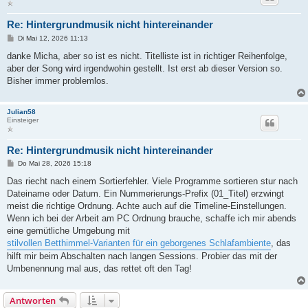
Re: Hintergrundmusik nicht hintereinander
B
Di Mai 12, 2026 11:13
e
i
danke Micha, aber so ist es nicht. Titelliste ist in richtiger Reihenfolge,
t
aber der Song wird irgendwohin gestellt. Ist erst ab dieser Version so.
r
a
Bisher immer problemlos.
g
Julian58
Einsteiger
Re: Hintergrundmusik nicht hintereinander
B
Do Mai 28, 2026 15:18
e
i
Das riecht nach einem Sortierfehler. Viele Programme sortieren stur nach
t
Dateiname oder Datum. Ein Nummerierungs-Prefix (01_Titel) erzwingt
r
a
meist die richtige Ordnung. Achte auch auf die Timeline-Einstellungen.
g
Wenn ich bei der Arbeit am PC Ordnung brauche, schaffe ich mir abends
eine gemütliche Umgebung mit
stilvollen Betthimmel-Varianten für ein geborgenes Schlafambiente
, das
hilft mir beim Abschalten nach langen Sessions. Probier das mit der
Umbenennung mal aus, das rettet oft den Tag!
Antworten