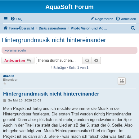
AquaSoft Forum
FAQ
Registrieren
Anmelden
S
Foren-Übersicht
Diskussionsforen
Photo Vision und Video Vision 2026 Forum
u
Hintergrundmusik nicht hintereinander
c
Forumsregeln
h
e
Suche
Erweiterte Suche
Antworten
4 Beiträge • Seite
1
von
1
db4585
Einsteiger
Hintergrundmusik nicht hintereinander
B
So Mai 10, 2026 20:03
e
i
Mein Projekt ist fertig und ich möchte wie immer die Musik in der
t
Hintergrundspur festlegen. Die ersten Titel werden richtig hintereinander
r
a
gereiht. Dann aber plötzlich nicht mehr, sondern irgendwohin in der Spur.
g
Auch in der Titelliste steht das Lied an zB der 5. statt der 8. Stelle. Also
ich gehe wie folgt vor: Musik/Hintergrundmusik/+/Titel einfügen. Im
Projekt ist es dann an 3. Stelle - was mach ich falsch oder was läuft da