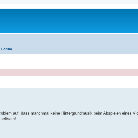
5 Forum
erte Suche
s Problem auf, dass manchmal keine Hintergrundmusik beim Abspielen eines Vid
 seltsam!