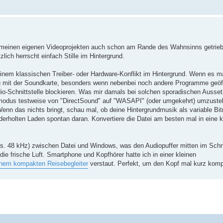
i meinen eigenen Videoprojekten auch schon am Rande des Wahnsinns getrieb
lich herrscht einfach Stille im Hintergrund.
 einem klassischen Treiber- oder Hardware-Konflikt im Hintergrund. Wenn es m
g mit der Soundkarte, besonders wenn nebenbei noch andere Programme geöff
io-Schnittstelle blockieren. Was mir damals bei solchen sporadischen Ausse
emodus testweise von "DirectSound" auf "WASAPI" (oder umgekehrt) umzuste
 Wenn das nichts bringt, schau mal, ob deine Hintergrundmusik als variable Bi
rholten Laden spontan daran. Konvertiere die Datei am besten mal in eine k
vs. 48 kHz) zwischen Datei und Windows, was den Audiopuffer mitten im Schni
ie frische Luft. Smartphone und Kopfhörer hatte ich in einer kleinen
einem kompakten Reisebegleiter
verstaut. Perfekt, um den Kopf mal kurz kom