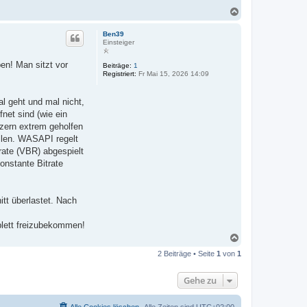
N
a
c
Ben39
h
Einsteiger
o
b
en! Man sitzt vor
Beiträge:
1
e
Registriert:
Fr Mai 15, 2026 14:09
n
al geht und mal nicht,
net sind (wie ein
tzern extrem geholfen
llen. WASAPI regelt
trate (VBR) abgespielt
onstante Bitrate
tt überlastet. Nach
plett freizubekommen!
N
a
2 Beiträge • Seite
1
von
1
c
h
o
Gehe zu
b
e
n