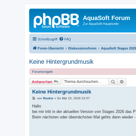
AquaSoft Forum
Zur AquaSoft Hauptseite
Schnellzugriff
FAQ
Foren-Übersicht
Diskussionsforen
AquaSoft Stages 202
Keine Hintergrundmusik
Forumsregeln
Suche
Erweit
Antworten
Keine Hintergrundmusik
B
von
Rookie
»
So Mär 15, 2026 22:57
e
i
Hallo
t
bei mir tritt in der aktuellen Version von Stages 2026 da
r
a
Beim nächsten oder übernächsten Mal gehts dann wieder -
g