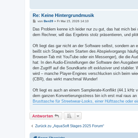
Re: Keine Hintergrundmusik
B
von
Ben39
»
Fr Mai 15, 2026 14:10
e
i
Das Problem kenne ich leider nur zu gut, das hat mich be
t
dem Rechner, will das Ergebnis stolz präsentieren, und plötz
r
a
g
Oft liegt das gar nicht an der Software selbst, sondern an
beißt sich Stages beim Starten des Abspielvorgangs häufi
Browser-Tab mit YouTube oder ein Messenger), die die Aud
hat: In den Audio-Einstellungen der Software den Ausgab
den Zugriff auf die Soundkarte oft exklusiver und stabiler.
wird – manche Player-Engines verschlucken sich beim wiede
(CBR), das wirkt manchmal Wunder!
Oft liegt es auch an einem Samplerate-Konflikt (44.1 kHz 
dem ganzen Konvertierungsstress bin ich erst mal raus an d
Brusttasche für Streetwear-Looks, einer Hüfttasche oder 
Antworten
Zurück zu „AquaSoft Stages 2025 Forum“