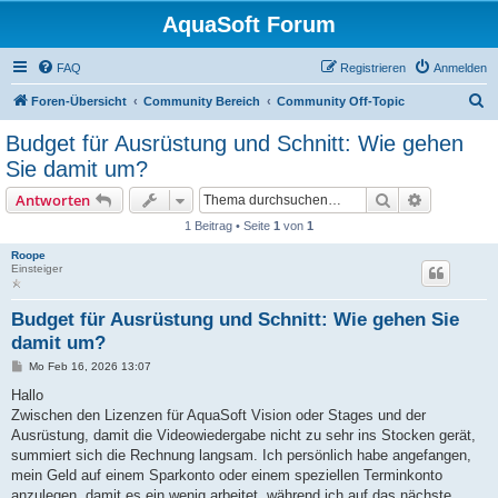
AquaSoft Forum
FAQ
Registrieren
Anmelden
S
Foren-Übersicht
Community Bereich
Community Off-Topic
u
Budget für Ausrüstung und Schnitt: Wie gehen
c
Sie damit um?
h
Suche
Erweiterte
Antworten
e
1 Beitrag • Seite
1
von
1
Roope
Einsteiger
Budget für Ausrüstung und Schnitt: Wie gehen Sie
damit um?
B
Mo Feb 16, 2026 13:07
e
i
Hallo
t
Zwischen den Lizenzen für AquaSoft Vision oder Stages und der
r
a
Ausrüstung, damit die Videowiedergabe nicht zu sehr ins Stocken gerät,
g
summiert sich die Rechnung langsam. Ich persönlich habe angefangen,
mein Geld auf einem Sparkonto oder einem speziellen Terminkonto
anzulegen, damit es ein wenig arbeitet, während ich auf das nächste