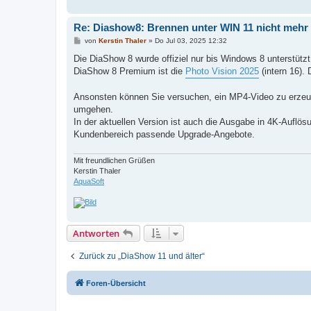
Re: Diashow8: Brennen unter WIN 11 nicht mehr
B
von
Kerstin Thaler
»
Do Jul 03, 2025 12:32
e
i
Die DiaShow 8 wurde offiziel nur bis Windows 8 unterstützt
t
DiaShow 8 Premium ist die
Photo Vision 2025
(intern 16).
r
a
g
Ansonsten können Sie versuchen, ein MP4-Video zu erzeug
umgehen.
In der aktuellen Version ist auch die Ausgabe in 4K-Auflö
Kundenbereich passende Upgrade-Angebote.
Mit freundlichen Grüßen
Kerstin Thaler
AquaSoft
Antworten
Zurück zu „DiaShow 11 und älter“
Foren-Übersicht