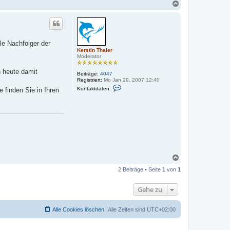
N
a
c
h
o
b
le Nachfolger der
e
Kerstin Thaler
n
Moderator
 heute damit
Beiträge:
4047
Registriert:
Mo Jan 29, 2007 12:40
K
Kontaktdaten:
 finden Sie in Ihren
o
n
t
a
k
t
d
a
t
e
n
N
v
a
o
2 Beiträge • Seite
1
von
1
c
n
K
h
e
o
Gehe zu
r
b
s
e
t
n
i
Alle Cookies löschen
Alle Zeiten sind
UTC+02:00
n
T
h