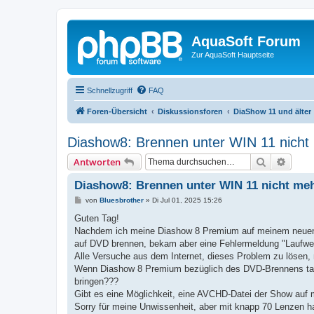
AquaSoft Forum
Zur AquaSoft Hauptseite
Schnellzugriff
FAQ
Foren-Übersicht
Diskussionsforen
DiaShow 11 und älter
Diashow8: Brennen unter WIN 11 nicht
Suche
Erweit
Antworten
Diashow8: Brennen unter WIN 11 nicht me
B
von
Bluesbrother
»
Di Jul 01, 2025 15:26
e
i
Guten Tag!
t
Nachdem ich meine Diashow 8 Premium auf meinem neuen WIN
r
a
auf DVD brennen, bekam aber eine Fehlermeldung "Laufwerk
g
Alle Versuche aus dem Internet, dieses Problem zu lösen,
Wenn Diashow 8 Premium bezüglich des DVD-Brennens tats
bringen???
Gibt es eine Möglichkeit, eine AVCHD-Datei der Show au
Sorry für meine Unwissenheit, aber mit knapp 70 Lenzen ha