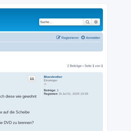
Suche
Erweiterte Suche
Registrieren
Anmelden
2 Beiträge • Seite
1
von
1
Bluesbrother
Einsteiger
Beiträge:
1
Registriert:
Di Jul 01, 2025 15:05
ich diese wie gewohnt
w auf die Scheibe
die DVD zu brennen?