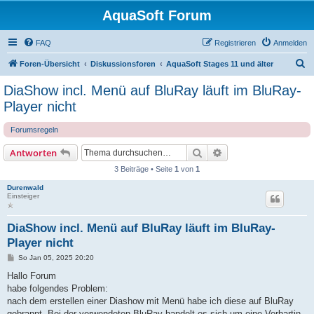
AquaSoft Forum
FAQ
Registrieren
Anmelden
S
Foren-Übersicht
Diskussionsforen
AquaSoft Stages 11 und älter
u
DiaShow incl. Menü auf BluRay läuft im BluRay-
c
Player nicht
h
Forumsregeln
e
Suche
Erweiterte Suche
Antworten
3 Beiträge • Seite
1
von
1
Durenwald
Einsteiger
DiaShow incl. Menü auf BluRay läuft im BluRay-
Player nicht
B
So Jan 05, 2025 20:20
e
i
Hallo Forum
t
habe folgendes Problem:
r
a
nach dem erstellen einer Diashow mit Menü habe ich diese auf BluRay
g
gebrannt. Bei der verwendeten BluRay handelt es sich um eine Verbartin