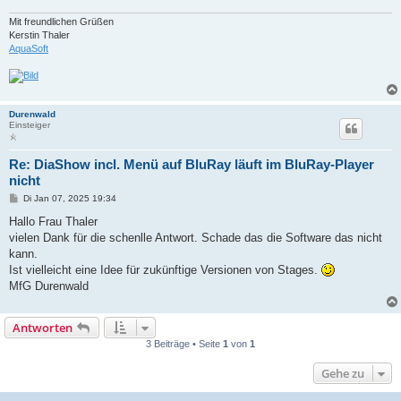
Mit freundlichen Grüßen
Kerstin Thaler
AquaSoft
Durenwald
Einsteiger
Re: DiaShow incl. Menü auf BluRay läuft im BluRay-Player
nicht
B
Di Jan 07, 2025 19:34
e
i
Hallo Frau Thaler
t
vielen Dank für die schenlle Antwort. Schade das die Software das nicht
r
a
kann.
g
Ist vielleicht eine Idee für zukünftige Versionen von Stages.
MfG Durenwald
Antworten
3 Beiträge • Seite
1
von
1
Gehe zu