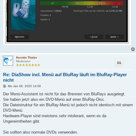
Kerstin Thaler
Moderator
Re: DiaShow incl. Menü auf BluRay läuft im BluRay-Player
nicht
B
Mo Jan 06, 2025 14:06
e
i
Der Menü-Assistent ist nicht für das Brennen von BluRays ausgelegt.
t
Sie haben jetzt also ein DVD-Menü auf einer BluRay-Disc.
r
a
Die Dateistruktur für ein BluRay-Menü ist jedoch nicht identisch mit einem
g
DVD-Menü.
Hardware-Player sind meistens sehr intolerant, wenn es da
Ungereimtheiten gibt.
Sie sollten also normale DVDs verwenden.