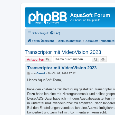
AquaSoft Forum
Zur AquaSoft Hauptseite
Schnellzugriff
FAQ
Foren-Übersicht
Diskussionsforen
AquaSoft Transcripto
Transcriptor mit VideoVision 2023
Suche
Erweit
Antworten
Transcriptor mit VideoVision 2023
B
von
Gerold
»
Mo Okt 07, 2024 17:12
e
i
Liebes AquaSoft-Team,
t
r
a
habe den kostenlos zur Verfügung gestellten Transcriptor m
g
Dazu habe ich eine mit Hintergrundmusik und selbst gespr
Diese ADS-Datei habe ich mit dem Ausgabeassistenten in 
in Untertitel umzuwandeln bzw. zu ergänzen. Nach längerer
Bei den Einstellungen vermisse ich eine Auswahlmöglichke
konvertiert und zum Teil mit Kommentaren vermischt.