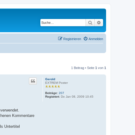
Suche
Erweiterte Suche
Registrieren
Anmelden
1 Beitrag • Seite
1
von
1
Gerold
EXTREM Poster
Beiträge:
207
Registriert:
Do Jan 08, 2009 10:45
 verwendet.
rochenen Kommentare
 Untertitel