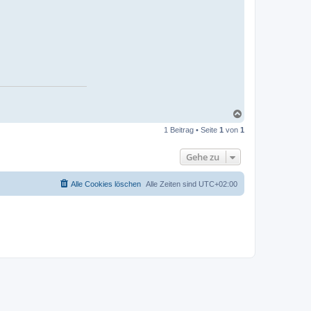
N
a
1 Beitrag • Seite
1
von
1
c
h
o
Gehe zu
b
e
n
Alle Cookies löschen
Alle Zeiten sind
UTC+02:00