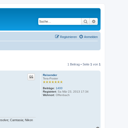
Suche
Erweiterte Suche
Registrieren
Anmelden
1 Beitrag • Seite
1
von
1
Reisender
Tera-Poster
Beiträge:
1400
Registriert:
Sa Mär 23, 2013 17:34
Wohnort:
Offenbach
esolve; Camtasia; Nikon