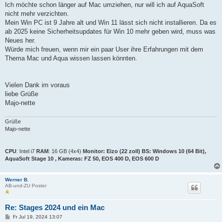
Ich möchte schon länger auf Mac umziehen, nur will ich auf AquaSoft
nicht mehr verzichten.
Mein Win PC ist 9 Jahre alt und Win 11 lässt sich nicht installieren. Da es
ab 2025 keine Sicherheitsupdates für Win 10 mehr geben wird, muss was
Neues her.
Würde mich freuen, wenn mir ein paar User ihre Erfahrungen mit dem
Thema Mac und Aqua wissen lassen könnten.
Vielen Dank im voraus
liebe Grüße
Majo-nette
Grüße
Majo-nette
CPU
: Intel i7
RAM
: 16 GB (4x4)
Monitor
: Eizo (22 zoll)
BS
: Windows 10 (64 Bit),
AquaSoft Stage 10 ,
Kameras:
FZ 50, EOS 400 D, EOS 600 D
Werner B.
AB-und-ZU Poster
Re: Stages 2024 und ein Mac
B
Fr Jul 19, 2024 13:07