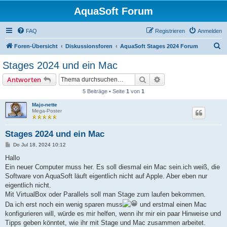
AquaSoft Forum
FAQ
Registrieren
Anmelden
S
Foren-Übersicht
Diskussionsforen
AquaSoft Stages 2024 Forum
u
Stages 2024 und ein Mac
c
Suche
Erweiterte Suche
Antworten
h
5 Beiträge • Seite
1
von
1
e
Majo-nette
Mega-Poster
Stages 2024 und ein Mac
B
Do Jul 18, 2024 10:12
e
i
Hallo
t
Ein neuer Computer muss her. Es soll diesmal ein Mac sein.ich weiß, die
r
a
Software von AquaSoft läuft eigentlich nicht auf Apple. Aber eben nur
g
eigentlich nicht.
Mit VirtualBox oder Parallels soll man Stage zum laufen bekommen.
Da ich erst noch ein wenig sparen muss
und erstmal einen Mac
konfigurieren will, würde es mir helfen, wenn ihr mir ein paar Hinweise und
Tipps geben könntet, wie ihr mit Stage und Mac zusammen arbeitet.