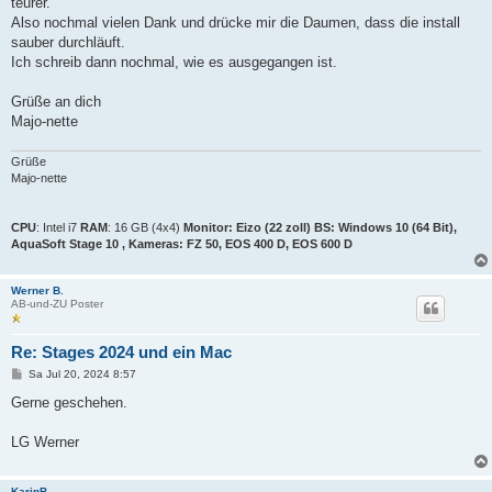
teurer.
Also nochmal vielen Dank und drücke mir die Daumen, dass die install
sauber durchläuft.
Ich schreib dann nochmal, wie es ausgegangen ist.
Grüße an dich
Majo-nette
Grüße
Majo-nette
CPU
: Intel i7
RAM
: 16 GB (4x4)
Monitor
: Eizo (22 zoll)
BS
: Windows 10 (64 Bit),
AquaSoft Stage 10 ,
Kameras:
FZ 50, EOS 400 D, EOS 600 D
Werner B.
AB-und-ZU Poster
Re: Stages 2024 und ein Mac
B
Sa Jul 20, 2024 8:57
e
i
Gerne geschehen.
t
r
a
LG Werner
g
KarinB