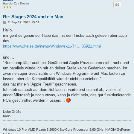
Hat-viel-Zeit Poster
Re: Stages 2024 und ein Mac
B
Fr Sep 27, 2024 15:51
e
i
Hallo,
t
mir geht es genau so. Habe das mit den Tricks auch gelesen aber auch
r
a
das :
g
https://www.heise.de/news/Windows-11-Tr ... 35921.html
und ...
"Bootcamp läuft auch bei Geräten mit Apple Prozessoren nicht mehr und
um parallels würde ich mir an deiner Stelle keine Gedanken machen. Ist
zwar ne super Geschichte um Windows Programme auf Mac laufen zu
lassen, aber die Kompatibilität wird dir nicht ausreichen."
das hat mir ein "Apple Freak" geschrieben.
Ich steh da auch auf dem Schlauch , warte erst einmal ab, vielleicht
änder Mikrosoft ja noch etwas, kann ja nicht sein, das gut funktionierende
PC's geschrottet werden müssen....
Liebe Grüße
Karin
-----------------------------------------------------------------------------------------------------------
--------------
Windows 10 Pro, AMD Ryzen 5 2600X Six-Core Processor 3.60 GHz; NVIDIA GeForce