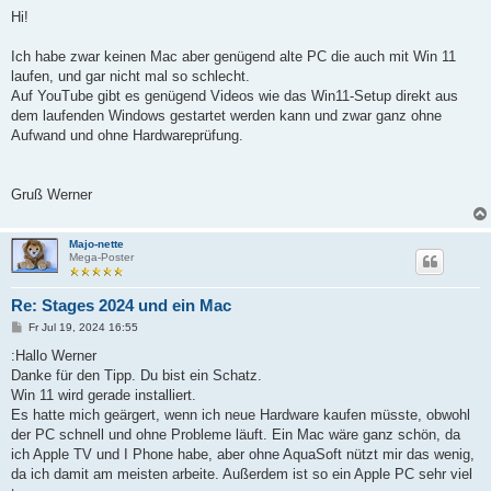
e
i
Hi!
t
r
a
Ich habe zwar keinen Mac aber genügend alte PC die auch mit Win 11
g
laufen, und gar nicht mal so schlecht.
Auf YouTube gibt es genügend Videos wie das Win11-Setup direkt aus
dem laufenden Windows gestartet werden kann und zwar ganz ohne
Aufwand und ohne Hardwareprüfung.
Gruß Werner
Majo-nette
Mega-Poster
Re: Stages 2024 und ein Mac
B
Fr Jul 19, 2024 16:55
e
i
:Hallo Werner
t
Danke für den Tipp. Du bist ein Schatz.
r
a
Win 11 wird gerade installiert.
g
Es hatte mich geärgert, wenn ich neue Hardware kaufen müsste, obwohl
der PC schnell und ohne Probleme läuft. Ein Mac wäre ganz schön, da
ich Apple TV und I Phone habe, aber ohne AquaSoft nützt mir das wenig,
da ich damit am meisten arbeite. Außerdem ist so ein Apple PC sehr viel