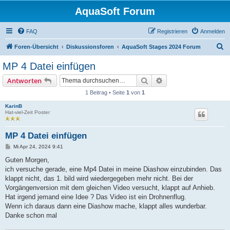
AquaSoft Forum
FAQ
Registrieren
Anmelden
S
Foren-Übersicht
Diskussionsforen
AquaSoft Stages 2024 Forum
u
MP 4 Datei einfügen
c
Suche
Erweiterte Suche
Antworten
h
1 Beitrag • Seite
1
von
1
e
KarinB
Hat-viel-Zeit Poster
MP 4 Datei einfügen
B
Mi Apr 24, 2024 9:41
e
i
Guten Morgen,
t
ich versuche gerade, eine Mp4 Datei in meine Diashow einzubinden. Das
r
a
klappt nicht, das 1. bild wird wiedergegeben mehr nicht. Bei der
g
Vorgängenversion mit dem gleichen Video versucht, klappt auf Anhieb.
Hat irgend jemand eine Idee ? Das Video ist ein Drohnenflug.
Wenn ich daraus dann eine Diashow mache, klappt alles wunderbar.
Danke schon mal