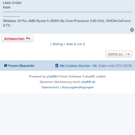
Liebe Grüße
Karin
-----------------------------------------------------------------------------------------------------------
--------------
Windows 10 Pro, AMD Ryzen 5 2600X Six-Core Processor 3.60 GHz; NVIDIA GeForce
GTX ;
Antworten
1 Beitrag • Seite
1
von
1
Gehe zu
Foren-Übersicht
Alle Cookies löschen
Alle Zeiten sind
UTC+02:00
Powered by
phpBB
® Forum Software © phpBB Limited
Deutsche Übersetzung durch
phpBB.de
Datenschutz
|
Nutzungsbedingungen