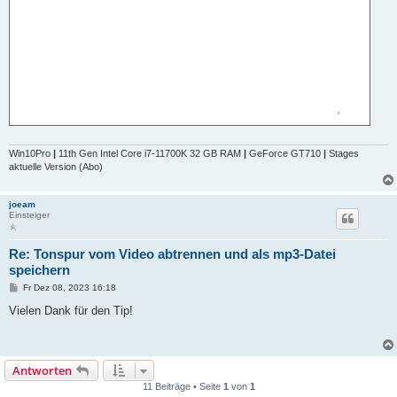
Win10Pro
|
11th Gen Intel Core i7-11700K 32 GB RAM
|
GeForce GT710
|
Stages
aktuelle Version (Abo)
joeam
Einsteiger
Re: Tonspur vom Video abtrennen und als mp3-Datei
speichern
B
Fr Dez 08, 2023 16:18
e
i
Vielen Dank für den Tip!
t
r
a
g
Antworten
11 Beiträge • Seite
1
von
1