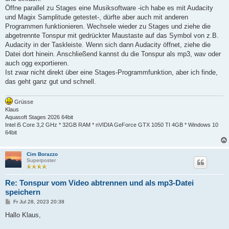
Öffne parallel zu Stages eine Musiksoftware -ich habe es mit Audacity
und Magix Samplitude getestet-, dürfte aber auch mit anderen
Programmen funktionieren. Wechsele wieder zu Stages und ziehe die
abgetrennte Tonspur mit gedrückter Maustaste auf das Symbol von z.B.
Audacity in der Taskleiste. Wenn sich dann Audacity öffnet, ziehe die
Datei dort hinein. Anschließend kannst du die Tonspur als mp3, wav oder
auch ogg exportieren.
Ist zwar nicht direkt über eine Stages-Programmfunktion, aber ich finde,
das geht ganz gut und schnell.
Grüsse
Klaus
Aquasoft Stages 2026 64bit
Intel i5 Core 3,2 GHz * 32GB RAM * nVIDIA GeForce GTX 1050 TI 4GB * Windows 10
64bit
Cim Borazzo
Superposter
Re: Tonspur vom Video abtrennen und als mp3-Datei
speichern
B
Fr Jul 28, 2023 20:38
e
i
Hallo Klaus,
t
r