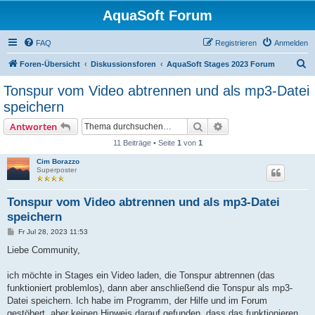
AquaSoft Forum
FAQ
Registrieren
Anmelden
S
Foren-Übersicht
Diskussionsforen
AquaSoft Stages 2023 Forum
u
Tonspur vom Video abtrennen und als mp3-Datei
c
speichern
h
Suche
Erweiterte Suche
Antworten
e
11 Beiträge • Seite
1
von
1
Cim Borazzo
Superposter
Tonspur vom Video abtrennen und als mp3-Datei
speichern
B
Fr Jul 28, 2023 11:53
e
i
Liebe Community,
t
r
a
ich möchte in Stages ein Video laden, die Tonspur abtrennen (das
g
funktioniert problemlos), dann aber anschließend die Tonspur als mp3-
Datei speichern. Ich habe im Programm, der Hilfe und im Forum
gestöbert, aber keinen Hinweis darauf gefunden, dass das funktionieren