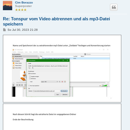
Cim Borazzo
Superposter
Re: Tonspur vom Video abtrennen und als mp3-Datei
speichern
B
So Jul 30, 2023 21:28
e
i
t
r
a
g