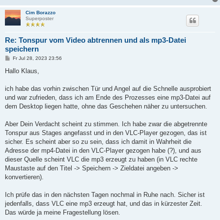
Cim Borazzo
Superposter
Re: Tonspur vom Video abtrennen und als mp3-Datei
speichern
B
Fr Jul 28, 2023 23:56
e
i
Hallo Klaus,
t
r
a
ich habe das vorhin zwischen Tür und Angel auf die Schnelle ausprobiert
g
und war zufrieden, dass ich am Ende des Prozesses eine mp3-Datei auf
dem Desktop liegen hatte, ohne das Geschehen näher zu untersuchen.
Aber Dein Verdacht scheint zu stimmen. Ich habe zwar die abgetrennte
Tonspur aus Stages angefasst und in den VLC-Player gezogen, das ist
sicher. Es scheint aber so zu sein, dass ich damit in Wahrheit die
Adresse der mp4-Datei in den VLC-Player gezogen habe (?), und aus
dieser Quelle scheint VLC die mp3 erzeugt zu haben (in VLC rechte
Maustaste auf den Titel -> Speichern -> Zieldatei angeben ->
konvertieren).
Ich prüfe das in den nächsten Tagen nochmal in Ruhe nach. Sicher ist
jedenfalls, dass VLC eine mp3 erzeugt hat, und das in kürzester Zeit.
Das würde ja meine Fragestellung lösen.