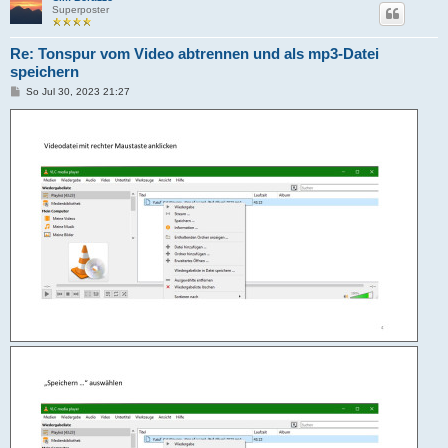
Superposter
Re: Tonspur vom Video abtrennen und als mp3-Datei
speichern
B
So Jul 30, 2023 21:27
e
i
t
r
a
g