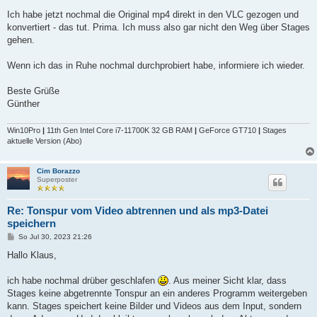
Ich habe jetzt nochmal die Original mp4 direkt in den VLC gezogen und
konvertiert - das tut. Prima. Ich muss also gar nicht den Weg über Stages
gehen.
Wenn ich das in Ruhe nochmal durchprobiert habe, informiere ich wieder.
Beste Grüße
Günther
Win10Pro
|
11th Gen Intel Core i7-11700K 32 GB RAM
|
GeForce GT710
|
Stages
aktuelle Version (Abo)
Cim Borazzo
Superposter
Re: Tonspur vom Video abtrennen und als mp3-Datei
speichern
B
So Jul 30, 2023 21:26
e
i
Hallo Klaus,
t
r
a
ich habe nochmal drüber geschlafen
. Aus meiner Sicht klar, dass
g
Stages keine abgetrennte Tonspur an ein anderes Programm weitergeben
kann. Stages speichert keine Bilder und Videos aus dem Input, sondern