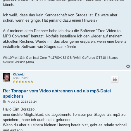
könnte.
Ich weiß, dass das kein Kerngeschäft von Stages ist. Es wäre aber
schön, wenn es ginge. Hat jemand dazu einen Hinweis?
Auf meinem alten Rechner habe ich dazu die Software "Free Video to
MP3 Converter" benutzt. Notfalls installiere ich den wieder auf meinem
aktuellen Rechner. Würde mir das aber gerne ersparen, wenn eine bereits
installierte Software wie Stages das könnte.
Win10Pro
|
11th Gen Intel Core i7-11700K 32 GB RAM
|
GeForce GT710
|
Stages
aktuelle Version (Abo)
KlaWeLi
Tera-Poster
Re: Tonspur vom Video abtrennen und als mp3-Datei
speichern
B
Fr Jul 28, 2023 17:24
e
i
Hallo Cim Borazzo,
t
eine direkte Möglichkeit, die abgetrennte Tonspur per Stages als mp3 zu
r
a
speichern, habe ich auch nicht gefunden.
g
Wenn du aber zu einem kleinen Umweg bereit bist, geht es relativ schnell
und einfach: