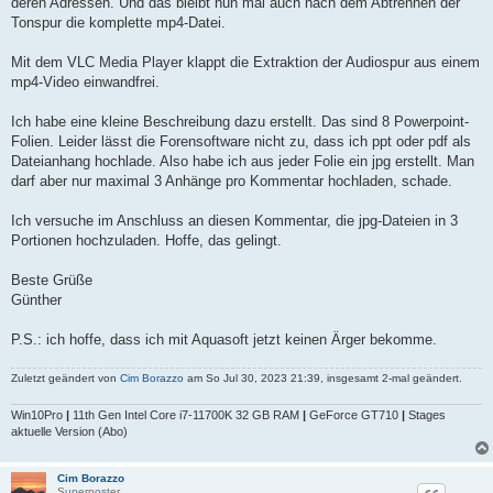
deren Adressen. Und das bleibt nun mal auch nach dem Abtrennen der
Tonspur die komplette mp4-Datei.
Mit dem VLC Media Player klappt die Extraktion der Audiospur aus einem
mp4-Video einwandfrei.
Ich habe eine kleine Beschreibung dazu erstellt. Das sind 8 Powerpoint-
Folien. Leider lässt die Forensoftware nicht zu, dass ich ppt oder pdf als
Dateianhang hochlade. Also habe ich aus jeder Folie ein jpg erstellt. Man
darf aber nur maximal 3 Anhänge pro Kommentar hochladen, schade.
Ich versuche im Anschluss an diesen Kommentar, die jpg-Dateien in 3
Portionen hochzuladen. Hoffe, das gelingt.
Beste Grüße
Günther
P.S.: ich hoffe, dass ich mit Aquasoft jetzt keinen Ärger bekomme.
Zuletzt geändert von
Cim Borazzo
am So Jul 30, 2023 21:39, insgesamt 2-mal geändert.
Win10Pro
|
11th Gen Intel Core i7-11700K 32 GB RAM
|
GeForce GT710
|
Stages
aktuelle Version (Abo)
Cim Borazzo
Superposter