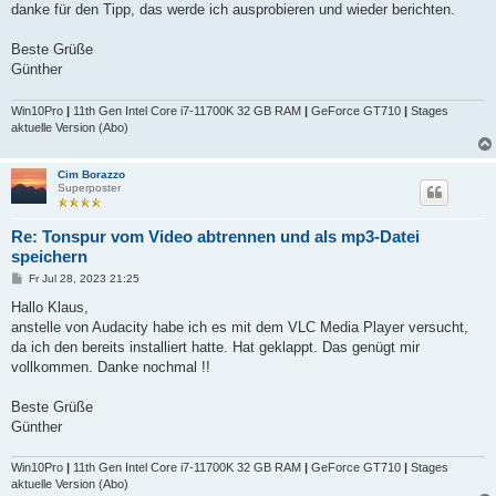
a
danke für den Tipp, das werde ich ausprobieren und wieder berichten.
g
Beste Grüße
Günther
Win10Pro
|
11th Gen Intel Core i7-11700K 32 GB RAM
|
GeForce GT710
|
Stages
aktuelle Version (Abo)
Cim Borazzo
Superposter
Re: Tonspur vom Video abtrennen und als mp3-Datei
speichern
B
Fr Jul 28, 2023 21:25
e
i
Hallo Klaus,
t
anstelle von Audacity habe ich es mit dem VLC Media Player versucht,
r
a
da ich den bereits installiert hatte. Hat geklappt. Das genügt mir
g
vollkommen. Danke nochmal !!
Beste Grüße
Günther
Win10Pro
|
11th Gen Intel Core i7-11700K 32 GB RAM
|
GeForce GT710
|
Stages
aktuelle Version (Abo)