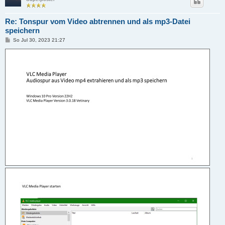
Re: Tonspur vom Video abtrennen und als mp3-Datei
speichern
B
So Jul 30, 2023 21:27
e
i
t
r
a
g