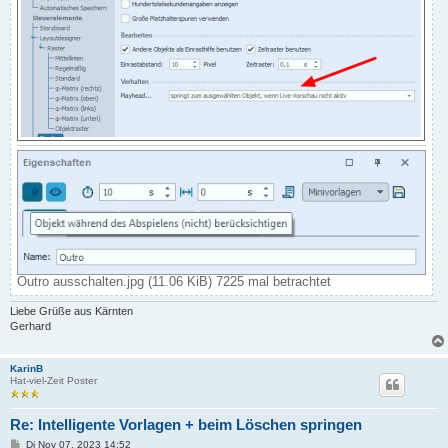
Outro ausschalten.jpg (11.06 KiB) 7225 mal betrachtet
Liebe Grüße aus Kärnten
Gerhard
KarinB
Hat-viel-Zeit Poster
Re: Intelligente Vorlagen + beim Löschen springen
B
Di Nov 07, 2023 14:52