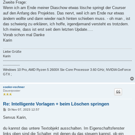
Zweite Frage:
Wenn ich am Ende meiner Diaschow etwas lösche springt der Courser
auf den Anfang des Projektes. Das nervt, weil ich am Ende nur etwas
ändern wollte und dann wieder nach hinten schieben muss. - oh man , ist
das schwierig zu erklären, ich hoffe, irgendjemand versteht es trotzdem.
Ich meine, dass ist erst seit dem letzten Update.....
Vorab schon mal Danke
Karin
Liebe Grüße
Karin
-----------------------------------------------------------------------------------------------------------
--------------
Windows 10 Pro, AMD Ryzen 5 2600X Six-Core Processor 3.60 GHz; NVIDIA GeForce
GTX ;
cooler-rechner
Dauerposter
Re: Intelligente Vorlagen + beim Löschen springen
B
Di Nov 07, 2023 12:57
e
i
Servus Karin,
t
r
a
du kannst das untere Textobjekt ausschalten. Im Eigenschaftsfenster
g
links oben sind die Schalter, mit denen du das steuern kannst, ob ein