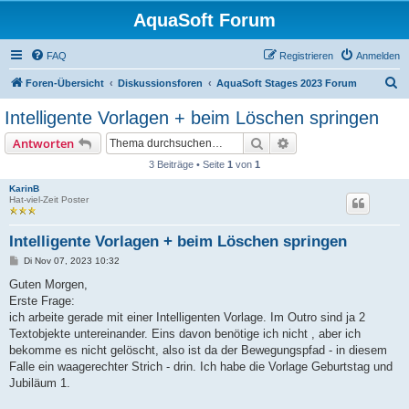
AquaSoft Forum
FAQ
Registrieren
Anmelden
S
Foren-Übersicht
Diskussionsforen
AquaSoft Stages 2023 Forum
u
Intelligente Vorlagen + beim Löschen springen
c
Suche
Erweiterte Suche
Antworten
h
3 Beiträge • Seite
1
von
1
e
KarinB
Hat-viel-Zeit Poster
Intelligente Vorlagen + beim Löschen springen
B
Di Nov 07, 2023 10:32
e
i
Guten Morgen,
t
Erste Frage:
r
a
ich arbeite gerade mit einer Intelligenten Vorlage. Im Outro sind ja 2
g
Textobjekte untereinander. Eins davon benötige ich nicht , aber ich
bekomme es nicht gelöscht, also ist da der Bewegungspfad - in diesem
Falle ein waagerechter Strich - drin. Ich habe die Vorlage Geburtstag und
Jubiläum 1.