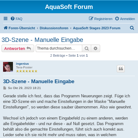
AquaSoft Forum
FAQ
Registrieren
Anmelden
S
Foren-Übersicht
Diskussionsforen
AquaSoft Stages 2023 Forum
u
3D-Szene - Manuelle Eingabe
c
Suche
Erweiterte Suche
Antworten
h
2 Beiträge • Seite
1
von
1
e
ingenius
Tera-Poster
3D-Szene - Manuelle Eingabe
B
So Okt 29, 2023 18:21
e
i
Gerade stelle ich fest, dass das Programm Neuerungen zeigt. Füge ich
t
eine 3D-Szene ein und mache Einstellungen in der Maske "Manuelle
r
a
Einstellungen", so werden diese sauber übernommen. Also wie gewohnt.
g
Wechsel ich jedoch von einem Eingabefeld zu einem anderen, werden
alle Eingabefelder - und nur diese - auf Null gesetzt. Das Programm
behält also die gemachte Einstellungen, führt sich auch korrekt aus.
Leider sehe ich sie nicht mehr und muss raten, was in welchem