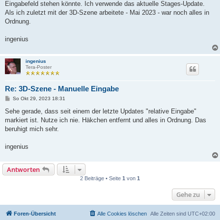
Eingabefeld stehen könnte. Ich verwende das aktuelle Stages-Update.
Als ich zuletzt mit der 3D-Szene arbeitete - Mai 2023 - war noch alles in
Ordnung.
ingenius
ingenius
Tera-Poster
Re: 3D-Szene - Manuelle Eingabe
B
So Okt 29, 2023 18:31
e
i
Sehe gerade, dass seit einem der letzte Updates "relative Eingabe"
t
markiert ist. Nutze ich nie. Häkchen entfernt und alles in Ordnung. Das
r
a
beruhigt mich sehr.
g
ingenius
Antworten
2 Beiträge • Seite
1
von
1
Gehe zu
Foren-Übersicht
Alle Cookies löschen
Alle Zeiten sind
UTC+02:00