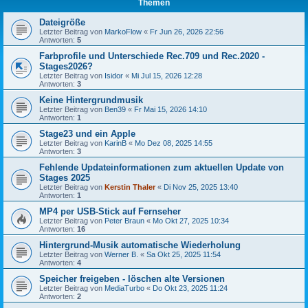
Themen
Dateigröße
Letzter Beitrag von
MarkoFlow
«
Fr Jun 26, 2026 22:56
Antworten:
5
Farbprofile und Unterschiede Rec.709 und Rec.2020 -
Stages2026?
Letzter Beitrag von
Isidor
«
Mi Jul 15, 2026 12:28
Antworten:
3
Keine Hintergrundmusik
Letzter Beitrag von
Ben39
«
Fr Mai 15, 2026 14:10
Antworten:
1
Stage23 und ein Apple
Letzter Beitrag von
KarinB
«
Mo Dez 08, 2025 14:55
Antworten:
3
Fehlende Updateinformationen zum aktuellen Update von
Stages 2025
Letzter Beitrag von
Kerstin Thaler
«
Di Nov 25, 2025 13:40
Antworten:
1
MP4 per USB-Stick auf Fernseher
Letzter Beitrag von
Peter Braun
«
Mo Okt 27, 2025 10:34
Antworten:
16
Hintergrund-Musik automatische Wiederholung
Letzter Beitrag von
Werner B.
«
Sa Okt 25, 2025 11:54
Antworten:
4
Speicher freigeben - löschen alte Versionen
Letzter Beitrag von
MediaTurbo
«
Do Okt 23, 2025 11:24
Antworten:
2