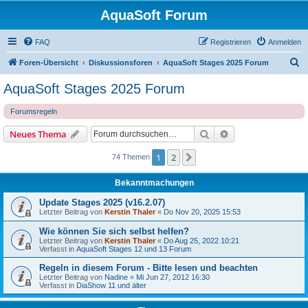
AquaSoft Forum
FAQ
Registrieren
Anmelden
S
Foren-Übersicht
Diskussionsforen
AquaSoft Stages 2025 Forum
u
AquaSoft Stages 2025 Forum
c
Forumsregeln
h
e
Suche
Erweiterte Suche
Neues Thema
1
2
Nächste
74 Themen
Bekanntmachungen
Update Stages 2025 (v16.2.07)
Letzter Beitrag von
Kerstin Thaler
«
Do Nov 20, 2025 15:53
Wie können Sie sich selbst helfen?
Letzter Beitrag von
Kerstin Thaler
«
Do Aug 25, 2022 10:21
Verfasst in
AquaSoft Stages 12 und 13 Forum
Regeln in diesem Forum - Bitte lesen und beachten
Letzter Beitrag von
Nadine
«
Mi Jun 27, 2012 16:30
Verfasst in
DiaShow 11 und älter