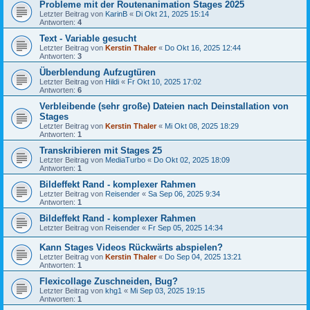
Probleme mit der Routenanimation Stages 2025
Letzter Beitrag von
KarinB
«
Di Okt 21, 2025 15:14
Antworten:
4
Text - Variable gesucht
Letzter Beitrag von
Kerstin Thaler
«
Do Okt 16, 2025 12:44
Antworten:
3
Überblendung Aufzugtüren
Letzter Beitrag von
Hildi
«
Fr Okt 10, 2025 17:02
Antworten:
6
Verbleibende (sehr große) Dateien nach Deinstallation von
Stages
Letzter Beitrag von
Kerstin Thaler
«
Mi Okt 08, 2025 18:29
Antworten:
1
Transkribieren mit Stages 25
Letzter Beitrag von
MediaTurbo
«
Do Okt 02, 2025 18:09
Antworten:
1
Bildeffekt Rand - komplexer Rahmen
Letzter Beitrag von
Reisender
«
Sa Sep 06, 2025 9:34
Antworten:
1
Bildeffekt Rand - komplexer Rahmen
Letzter Beitrag von
Reisender
«
Fr Sep 05, 2025 14:34
Kann Stages Videos Rückwärts abspielen?
Letzter Beitrag von
Kerstin Thaler
«
Do Sep 04, 2025 13:21
Antworten:
1
Flexicollage Zuschneiden, Bug?
Letzter Beitrag von
khg1
«
Mi Sep 03, 2025 19:15
Antworten:
1