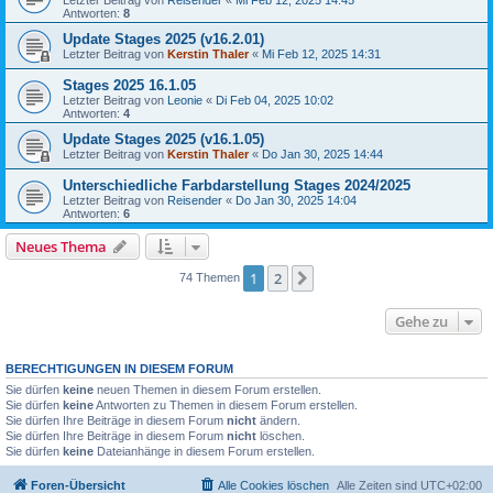
Letzter Beitrag von
Reisender
«
Mi Feb 12, 2025 14:45
Antworten:
8
Update Stages 2025 (v16.2.01)
Letzter Beitrag von
Kerstin Thaler
«
Mi Feb 12, 2025 14:31
Stages 2025 16.1.05
Letzter Beitrag von
Leonie
«
Di Feb 04, 2025 10:02
Antworten:
4
Update Stages 2025 (v16.1.05)
Letzter Beitrag von
Kerstin Thaler
«
Do Jan 30, 2025 14:44
Unterschiedliche Farbdarstellung Stages 2024/2025
Letzter Beitrag von
Reisender
«
Do Jan 30, 2025 14:04
Antworten:
6
Neues Thema
1
2
Nächste
74 Themen
Gehe zu
BERECHTIGUNGEN IN DIESEM FORUM
Sie dürfen
keine
neuen Themen in diesem Forum erstellen.
Sie dürfen
keine
Antworten zu Themen in diesem Forum erstellen.
Sie dürfen Ihre Beiträge in diesem Forum
nicht
ändern.
Sie dürfen Ihre Beiträge in diesem Forum
nicht
löschen.
Sie dürfen
keine
Dateianhänge in diesem Forum erstellen.
Foren-Übersicht
Alle Cookies löschen
Alle Zeiten sind
UTC+02:00