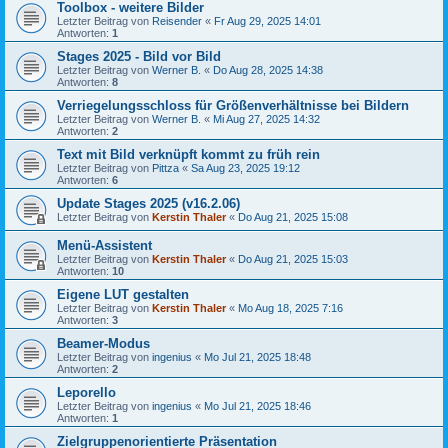
Toolbox - weitere Bilder
Letzter Beitrag von
Reisender
«
Fr Aug 29, 2025 14:01
Antworten:
1
Stages 2025 - Bild vor Bild
Letzter Beitrag von
Werner B.
«
Do Aug 28, 2025 14:38
Antworten:
8
Verriegelungsschloss für Größenverhältnisse bei Bildern
Letzter Beitrag von
Werner B.
«
Mi Aug 27, 2025 14:32
Antworten:
2
Text mit Bild verknüpft kommt zu früh rein
Letzter Beitrag von
Pittza
«
Sa Aug 23, 2025 19:12
Antworten:
6
Update Stages 2025 (v16.2.06)
Letzter Beitrag von
Kerstin Thaler
«
Do Aug 21, 2025 15:08
Menü-Assistent
Letzter Beitrag von
Kerstin Thaler
«
Do Aug 21, 2025 15:03
Antworten:
10
Eigene LUT gestalten
Letzter Beitrag von
Kerstin Thaler
«
Mo Aug 18, 2025 7:16
Antworten:
3
Beamer-Modus
Letzter Beitrag von
ingenius
«
Mo Jul 21, 2025 18:48
Antworten:
2
Leporello
Letzter Beitrag von
ingenius
«
Mo Jul 21, 2025 18:46
Antworten:
1
Zielgruppenorientierte Präsentation