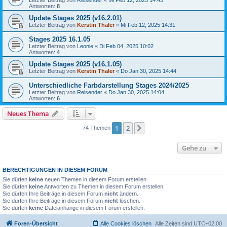
Letzter Beitrag von
Reisender
«
Mi Feb 12, 2025 14:45
Antworten:
8
Update Stages 2025 (v16.2.01)
Letzter Beitrag von
Kerstin Thaler
«
Mi Feb 12, 2025 14:31
Stages 2025 16.1.05
Letzter Beitrag von
Leonie
«
Di Feb 04, 2025 10:02
Antworten:
4
Update Stages 2025 (v16.1.05)
Letzter Beitrag von
Kerstin Thaler
«
Do Jan 30, 2025 14:44
Unterschiedliche Farbdarstellung Stages 2024/2025
Letzter Beitrag von
Reisender
«
Do Jan 30, 2025 14:04
Antworten:
6
Neues Thema
1
2
Nächste
74 Themen
Gehe zu
BERECHTIGUNGEN IN DIESEM FORUM
Sie dürfen
keine
neuen Themen in diesem Forum erstellen.
Sie dürfen
keine
Antworten zu Themen in diesem Forum erstellen.
Sie dürfen Ihre Beiträge in diesem Forum
nicht
ändern.
Sie dürfen Ihre Beiträge in diesem Forum
nicht
löschen.
Sie dürfen
keine
Dateianhänge in diesem Forum erstellen.
Foren-Übersicht
Alle Cookies löschen
Alle Zeiten sind
UTC+02:00