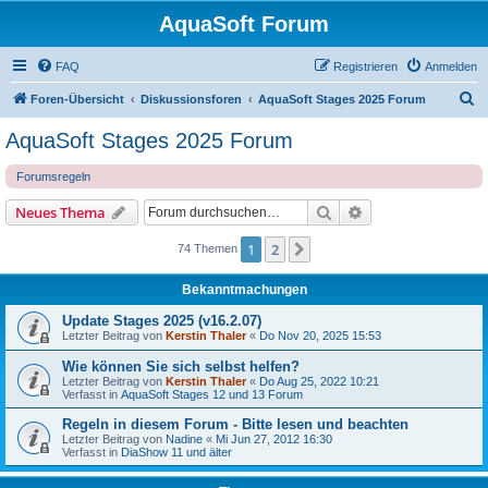
AquaSoft Forum
FAQ
Registrieren
Anmelden
S
Foren-Übersicht
Diskussionsforen
AquaSoft Stages 2025 Forum
u
AquaSoft Stages 2025 Forum
c
Forumsregeln
h
e
Suche
Erweiterte Suche
Neues Thema
1
2
Nächste
74 Themen
Bekanntmachungen
Update Stages 2025 (v16.2.07)
Letzter Beitrag von
Kerstin Thaler
«
Do Nov 20, 2025 15:53
Wie können Sie sich selbst helfen?
Letzter Beitrag von
Kerstin Thaler
«
Do Aug 25, 2022 10:21
Verfasst in
AquaSoft Stages 12 und 13 Forum
Regeln in diesem Forum - Bitte lesen und beachten
Letzter Beitrag von
Nadine
«
Mi Jun 27, 2012 16:30
Verfasst in
DiaShow 11 und älter