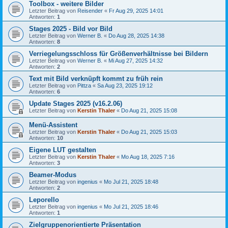
Toolbox - weitere Bilder
Letzter Beitrag von
Reisender
«
Fr Aug 29, 2025 14:01
Antworten:
1
Stages 2025 - Bild vor Bild
Letzter Beitrag von
Werner B.
«
Do Aug 28, 2025 14:38
Antworten:
8
Verriegelungsschloss für Größenverhältnisse bei Bildern
Letzter Beitrag von
Werner B.
«
Mi Aug 27, 2025 14:32
Antworten:
2
Text mit Bild verknüpft kommt zu früh rein
Letzter Beitrag von
Pittza
«
Sa Aug 23, 2025 19:12
Antworten:
6
Update Stages 2025 (v16.2.06)
Letzter Beitrag von
Kerstin Thaler
«
Do Aug 21, 2025 15:08
Menü-Assistent
Letzter Beitrag von
Kerstin Thaler
«
Do Aug 21, 2025 15:03
Antworten:
10
Eigene LUT gestalten
Letzter Beitrag von
Kerstin Thaler
«
Mo Aug 18, 2025 7:16
Antworten:
3
Beamer-Modus
Letzter Beitrag von
ingenius
«
Mo Jul 21, 2025 18:48
Antworten:
2
Leporello
Letzter Beitrag von
ingenius
«
Mo Jul 21, 2025 18:46
Antworten:
1
Zielgruppenorientierte Präsentation