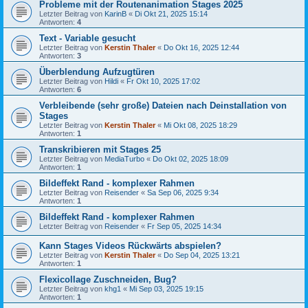
Probleme mit der Routenanimation Stages 2025
Letzter Beitrag von
KarinB
«
Di Okt 21, 2025 15:14
Antworten:
4
Text - Variable gesucht
Letzter Beitrag von
Kerstin Thaler
«
Do Okt 16, 2025 12:44
Antworten:
3
Überblendung Aufzugtüren
Letzter Beitrag von
Hildi
«
Fr Okt 10, 2025 17:02
Antworten:
6
Verbleibende (sehr große) Dateien nach Deinstallation von
Stages
Letzter Beitrag von
Kerstin Thaler
«
Mi Okt 08, 2025 18:29
Antworten:
1
Transkribieren mit Stages 25
Letzter Beitrag von
MediaTurbo
«
Do Okt 02, 2025 18:09
Antworten:
1
Bildeffekt Rand - komplexer Rahmen
Letzter Beitrag von
Reisender
«
Sa Sep 06, 2025 9:34
Antworten:
1
Bildeffekt Rand - komplexer Rahmen
Letzter Beitrag von
Reisender
«
Fr Sep 05, 2025 14:34
Kann Stages Videos Rückwärts abspielen?
Letzter Beitrag von
Kerstin Thaler
«
Do Sep 04, 2025 13:21
Antworten:
1
Flexicollage Zuschneiden, Bug?
Letzter Beitrag von
khg1
«
Mi Sep 03, 2025 19:15
Antworten:
1