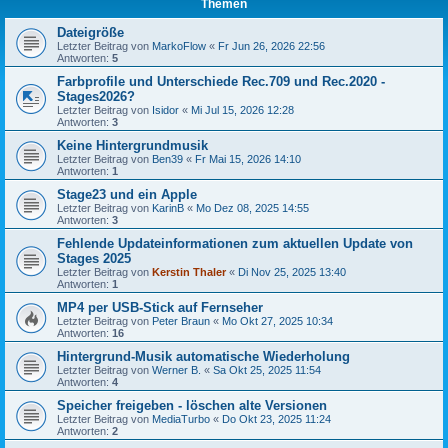
Themen
Dateigröße
Letzter Beitrag von
MarkoFlow
«
Fr Jun 26, 2026 22:56
Antworten:
5
Farbprofile und Unterschiede Rec.709 und Rec.2020 -
Stages2026?
Letzter Beitrag von
Isidor
«
Mi Jul 15, 2026 12:28
Antworten:
3
Keine Hintergrundmusik
Letzter Beitrag von
Ben39
«
Fr Mai 15, 2026 14:10
Antworten:
1
Stage23 und ein Apple
Letzter Beitrag von
KarinB
«
Mo Dez 08, 2025 14:55
Antworten:
3
Fehlende Updateinformationen zum aktuellen Update von
Stages 2025
Letzter Beitrag von
Kerstin Thaler
«
Di Nov 25, 2025 13:40
Antworten:
1
MP4 per USB-Stick auf Fernseher
Letzter Beitrag von
Peter Braun
«
Mo Okt 27, 2025 10:34
Antworten:
16
Hintergrund-Musik automatische Wiederholung
Letzter Beitrag von
Werner B.
«
Sa Okt 25, 2025 11:54
Antworten:
4
Speicher freigeben - löschen alte Versionen
Letzter Beitrag von
MediaTurbo
«
Do Okt 23, 2025 11:24
Antworten:
2