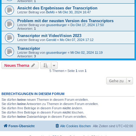
Antworten:
1
Ansicht des Ergebnisses der Transcription
Letzter Beitrag von
BeMö
«
Mi Okt 30, 2024 16:47
Problem mit der neusten Version des Transcriptors
Letzter Beitrag von
gsusenburger
«
Do Okt 17, 2024 17:50
Antworten:
1
Transcriptor mit VideoVision 2023
Letzter Beitrag von
Gerold
«
Mo Okt 07, 2024 17:12
Transcriptor
Letzter Beitrag von
gsusenburger
«
Mi Okt 02, 2024 11:19
Antworten:
3
Neues Thema
5 Themen • Seite
1
von
1
Gehe zu
BERECHTIGUNGEN IN DIESEM FORUM
Sie dürfen
keine
neuen Themen in diesem Forum erstellen.
Sie dürfen
keine
Antworten zu Themen in diesem Forum erstellen.
Sie dürfen Ihre Beiträge in diesem Forum
nicht
ändern.
Sie dürfen Ihre Beiträge in diesem Forum
nicht
löschen.
Sie dürfen
keine
Dateianhänge in diesem Forum erstellen.
Foren-Übersicht
Alle Cookies löschen
Alle Zeiten sind
UTC+02:00