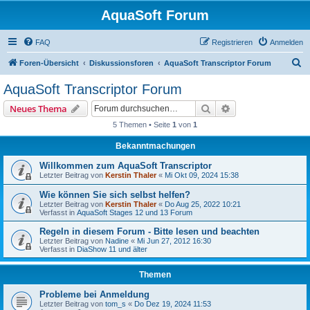
AquaSoft Forum
FAQ
Registrieren
Anmelden
S
Foren-Übersicht
Diskussionsforen
AquaSoft Transcriptor Forum
u
AquaSoft Transcriptor Forum
c
Suche
Erweiterte Suche
Neues Thema
h
5 Themen • Seite
1
von
1
e
Bekanntmachungen
Willkommen zum AquaSoft Transcriptor
Letzter Beitrag von
Kerstin Thaler
«
Mi Okt 09, 2024 15:38
Wie können Sie sich selbst helfen?
Letzter Beitrag von
Kerstin Thaler
«
Do Aug 25, 2022 10:21
Verfasst in
AquaSoft Stages 12 und 13 Forum
Regeln in diesem Forum - Bitte lesen und beachten
Letzter Beitrag von
Nadine
«
Mi Jun 27, 2012 16:30
Verfasst in
DiaShow 11 und älter
Themen
Probleme bei Anmeldung
Letzter Beitrag von
tom_s
«
Do Dez 19, 2024 11:53