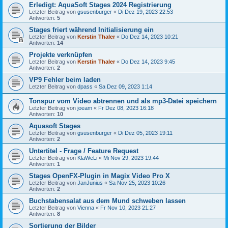
Erledigt: AquaSoft Stages 2024 Registrierung
Letzter Beitrag von
gsusenburger
«
Di Dez 19, 2023 22:53
Antworten:
5
Stages friert während Initialisierung ein
Letzter Beitrag von
Kerstin Thaler
«
Do Dez 14, 2023 10:21
Antworten:
14
Projekte verknüpfen
Letzter Beitrag von
Kerstin Thaler
«
Do Dez 14, 2023 9:45
Antworten:
2
VP9 Fehler beim laden
Letzter Beitrag von
dpass
«
Sa Dez 09, 2023 1:14
Tonspur vom Video abtrennen und als mp3-Datei speichern
Letzter Beitrag von
joeam
«
Fr Dez 08, 2023 16:18
Antworten:
10
Aquasoft Stages
Letzter Beitrag von
gsusenburger
«
Di Dez 05, 2023 19:11
Antworten:
2
Untertitel - Frage / Feature Request
Letzter Beitrag von
KlaWeLi
«
Mi Nov 29, 2023 19:44
Antworten:
1
Stages OpenFX-Plugin in Magix Video Pro X
Letzter Beitrag von
JanJunius
«
Sa Nov 25, 2023 10:26
Antworten:
2
Buchstabensalat aus dem Mund schweben lassen
Letzter Beitrag von
Vienna
«
Fr Nov 10, 2023 21:27
Antworten:
8
Sortierung der Bilder