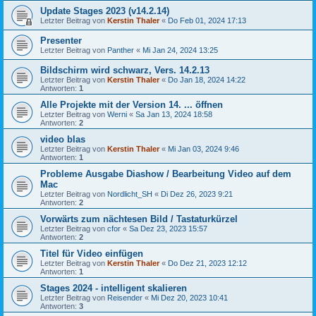
Update Stages 2023 (v14.2.14)
Letzter Beitrag von
Kerstin Thaler
«
Do Feb 01, 2024 17:13
Presenter
Letzter Beitrag von
Panther
«
Mi Jan 24, 2024 13:25
Bildschirm wird schwarz, Vers. 14.2.13
Letzter Beitrag von
Kerstin Thaler
«
Do Jan 18, 2024 14:22
Antworten:
1
Alle Projekte mit der Version 14. ... öffnen
Letzter Beitrag von
Werni
«
Sa Jan 13, 2024 18:58
Antworten:
2
video blas
Letzter Beitrag von
Kerstin Thaler
«
Mi Jan 03, 2024 9:46
Antworten:
1
Probleme Ausgabe Diashow / Bearbeitung Video auf dem
Mac
Letzter Beitrag von
Nordlicht_SH
«
Di Dez 26, 2023 9:21
Antworten:
2
Vorwärts zum nächtesen Bild / Tastaturkürzel
Letzter Beitrag von
cfor
«
Sa Dez 23, 2023 15:57
Antworten:
2
Titel für Video einfügen
Letzter Beitrag von
Kerstin Thaler
«
Do Dez 21, 2023 12:12
Antworten:
1
Stages 2024 - intelligent skalieren
Letzter Beitrag von
Reisender
«
Mi Dez 20, 2023 10:41
Antworten:
3