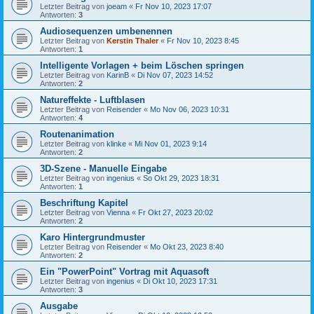
Letzter Beitrag von
joeam
«
Fr Nov 10, 2023 17:07
Antworten:
3
Audiosequenzen umbenennen
Letzter Beitrag von
Kerstin Thaler
«
Fr Nov 10, 2023 8:45
Antworten:
1
Intelligente Vorlagen + beim Löschen springen
Letzter Beitrag von
KarinB
«
Di Nov 07, 2023 14:52
Antworten:
2
Natureffekte - Luftblasen
Letzter Beitrag von
Reisender
«
Mo Nov 06, 2023 10:31
Antworten:
4
Routenanimation
Letzter Beitrag von
klinke
«
Mi Nov 01, 2023 9:14
Antworten:
2
3D-Szene - Manuelle Eingabe
Letzter Beitrag von
ingenius
«
So Okt 29, 2023 18:31
Antworten:
1
Beschriftung Kapitel
Letzter Beitrag von
Vienna
«
Fr Okt 27, 2023 20:02
Antworten:
2
Karo Hintergrundmuster
Letzter Beitrag von
Reisender
«
Mo Okt 23, 2023 8:40
Antworten:
2
Ein "PowerPoint" Vortrag mit Aquasoft
Letzter Beitrag von
ingenius
«
Di Okt 10, 2023 17:31
Antworten:
3
Ausgabe