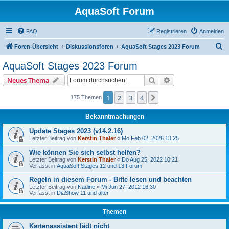
AquaSoft Forum
FAQ
Registrieren
Anmelden
S
Foren-Übersicht
Diskussionsforen
AquaSoft Stages 2023 Forum
u
AquaSoft Stages 2023 Forum
c
Suche
Erweiterte Suche
Neues Thema
h
e
1
2
3
4
Nächste
175 Themen
Bekanntmachungen
Update Stages 2023 (v14.2.16)
Letzter Beitrag von
Kerstin Thaler
«
Mo Feb 02, 2026 13:25
Wie können Sie sich selbst helfen?
Letzter Beitrag von
Kerstin Thaler
«
Do Aug 25, 2022 10:21
Verfasst in
AquaSoft Stages 12 und 13 Forum
Regeln in diesem Forum - Bitte lesen und beachten
Letzter Beitrag von
Nadine
«
Mi Jun 27, 2012 16:30
Verfasst in
DiaShow 11 und älter
Themen
Kartenassistent lädt nicht