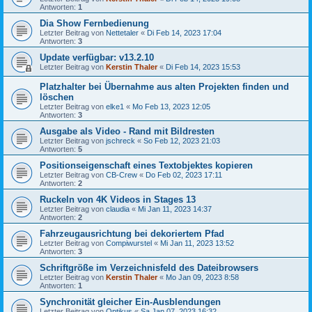
Antworten:
1
Dia Show Fernbedienung
Letzter Beitrag von
Nettetaler
«
Di Feb 14, 2023 17:04
Antworten:
3
Update verfügbar: v13.2.10
Letzter Beitrag von
Kerstin Thaler
«
Di Feb 14, 2023 15:53
Platzhalter bei Übernahme aus alten Projekten finden und
löschen
Letzter Beitrag von
elke1
«
Mo Feb 13, 2023 12:05
Antworten:
3
Ausgabe als Video - Rand mit Bildresten
Letzter Beitrag von
jschreck
«
So Feb 12, 2023 21:03
Antworten:
5
Positionseigenschaft eines Textobjektes kopieren
Letzter Beitrag von
CB-Crew
«
Do Feb 02, 2023 17:11
Antworten:
2
Ruckeln von 4K Videos in Stages 13
Letzter Beitrag von
claudia
«
Mi Jan 11, 2023 14:37
Antworten:
2
Fahrzeugausrichtung bei dekoriertem Pfad
Letzter Beitrag von
Compiwurstel
«
Mi Jan 11, 2023 13:52
Antworten:
3
Schriftgröße im Verzeichnisfeld des Dateibrowsers
Letzter Beitrag von
Kerstin Thaler
«
Mo Jan 09, 2023 8:58
Antworten:
1
Synchronität gleicher Ein-Ausblendungen
Letzter Beitrag von
Optikus
«
Sa Jan 07, 2023 16:32