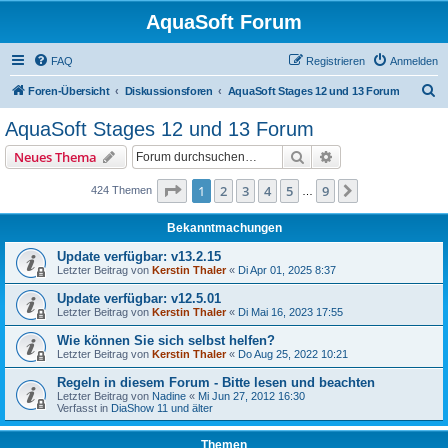
AquaSoft Forum
FAQ
Registrieren
Anmelden
S
Foren-Übersicht
Diskussionsforen
AquaSoft Stages 12 und 13 Forum
u
AquaSoft Stages 12 und 13 Forum
c
Suche
Erweiterte Suche
Neues Thema
h
e
Seite
1
von
9
1
2
3
4
5
9
Nächste
424 Themen
…
Bekanntmachungen
Update verfügbar: v13.2.15
Letzter Beitrag von
Kerstin Thaler
«
Di Apr 01, 2025 8:37
Update verfügbar: v12.5.01
Letzter Beitrag von
Kerstin Thaler
«
Di Mai 16, 2023 17:55
Wie können Sie sich selbst helfen?
Letzter Beitrag von
Kerstin Thaler
«
Do Aug 25, 2022 10:21
Regeln in diesem Forum - Bitte lesen und beachten
Letzter Beitrag von
Nadine
«
Mi Jun 27, 2012 16:30
Verfasst in
DiaShow 11 und älter
Themen