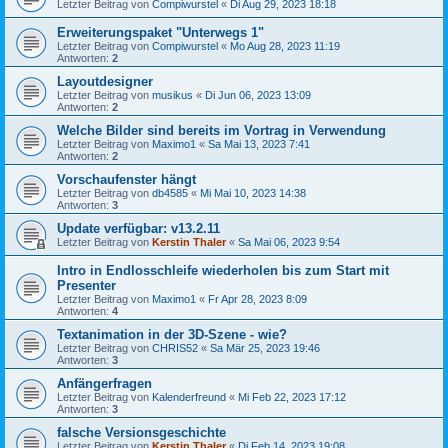
Letzter Beitrag von
Compiwurstel
«
Di Aug 29, 2023 18:18
Erweiterungspaket "Unterwegs 1"
Letzter Beitrag von
Compiwurstel
«
Mo Aug 28, 2023 11:19
Antworten:
2
Layoutdesigner
Letzter Beitrag von
musikus
«
Di Jun 06, 2023 13:09
Antworten:
2
Welche Bilder sind bereits im Vortrag in Verwendung
Letzter Beitrag von
Maximo1
«
Sa Mai 13, 2023 7:41
Antworten:
2
Vorschaufenster hängt
Letzter Beitrag von
db4585
«
Mi Mai 10, 2023 14:38
Antworten:
3
Update verfügbar: v13.2.11
Letzter Beitrag von
Kerstin Thaler
«
Sa Mai 06, 2023 9:54
Intro in Endlosschleife wiederholen bis zum Start mit
Presenter
Letzter Beitrag von
Maximo1
«
Fr Apr 28, 2023 8:09
Antworten:
4
Textanimation in der 3D-Szene - wie?
Letzter Beitrag von
CHRIS52
«
Sa Mär 25, 2023 19:46
Antworten:
3
Anfängerfragen
Letzter Beitrag von
Kalenderfreund
«
Mi Feb 22, 2023 17:12
Antworten:
3
falsche Versionsgeschichte
Letzter Beitrag von
Kerstin Thaler
«
Di Feb 14, 2023 19:08