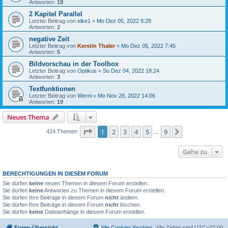
Antworten:
19
2 Kapitel Parallel
Letzter Beitrag von
elke1
«
Mo Dez 05, 2022 8:28
Antworten:
2
negative Zeit
Letzter Beitrag von
Kerstin Thaler
«
Mo Dez 05, 2022 7:45
Antworten:
5
Bildvorschau in der Toolbox
Letzter Beitrag von
Optikus
«
So Dez 04, 2022 18:24
Antworten:
3
Textfunktionen
Letzter Beitrag von
Werni
«
Mo Nov 28, 2022 14:06
Antworten:
19
Neues Thema
Seite
1
von
9
1
2
3
4
5
9
Nächste
424 Themen
…
Gehe zu
BERECHTIGUNGEN IN DIESEM FORUM
Sie dürfen
keine
neuen Themen in diesem Forum erstellen.
Sie dürfen
keine
Antworten zu Themen in diesem Forum erstellen.
Sie dürfen Ihre Beiträge in diesem Forum
nicht
ändern.
Sie dürfen Ihre Beiträge in diesem Forum
nicht
löschen.
Sie dürfen
keine
Dateianhänge in diesem Forum erstellen.
Foren-Übersicht
Alle Cookies löschen
Alle Zeiten sind
UTC+02:00