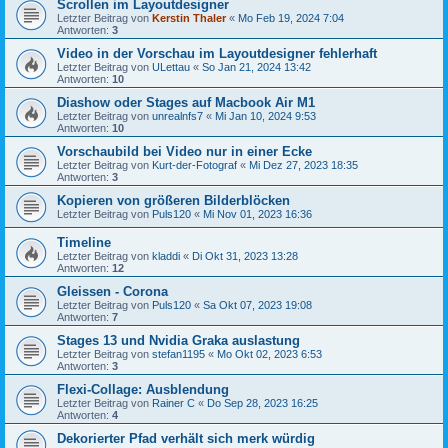
Scrollen im Layoutdesigner
Letzter Beitrag von
Kerstin Thaler
«
Mo Feb 19, 2024 7:04
Antworten:
3
Video in der Vorschau im Layoutdesigner fehlerhaft
Letzter Beitrag von
ULettau
«
So Jan 21, 2024 13:42
Antworten:
10
Diashow oder Stages auf Macbook Air M1
Letzter Beitrag von
unrealnfs7
«
Mi Jan 10, 2024 9:53
Antworten:
10
Vorschaubild bei Video nur in einer Ecke
Letzter Beitrag von
Kurt-der-Fotograf
«
Mi Dez 27, 2023 18:35
Antworten:
3
Kopieren von größeren Bilderblöcken
Letzter Beitrag von
Puls120
«
Mi Nov 01, 2023 16:36
Timeline
Letzter Beitrag von
kladdi
«
Di Okt 31, 2023 13:28
Antworten:
12
Gleissen - Corona
Letzter Beitrag von
Puls120
«
Sa Okt 07, 2023 19:08
Antworten:
7
Stages 13 und Nvidia Graka auslastung
Letzter Beitrag von
stefan1195
«
Mo Okt 02, 2023 6:53
Antworten:
3
Flexi-Collage: Ausblendung
Letzter Beitrag von
Rainer C
«
Do Sep 28, 2023 16:25
Antworten:
4
Dekorierter Pfad verhält sich merk würdig