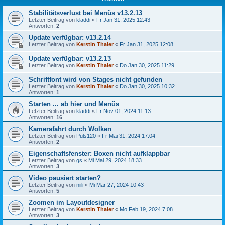
Stabilitätsverlust bei Menüs v13.2.13
Letzter Beitrag von
kladdi
«
Fr Jan 31, 2025 12:43
Antworten:
2
Update verfügbar: v13.2.14
Letzter Beitrag von
Kerstin Thaler
«
Fr Jan 31, 2025 12:08
Update verfügbar: v13.2.13
Letzter Beitrag von
Kerstin Thaler
«
Do Jan 30, 2025 11:29
Schriftfont wird von Stages nicht gefunden
Letzter Beitrag von
Kerstin Thaler
«
Do Jan 30, 2025 10:32
Antworten:
1
Starten ... ab hier und Menüs
Letzter Beitrag von
kladdi
«
Fr Nov 01, 2024 11:13
Antworten:
16
Kamerafahrt durch Wolken
Letzter Beitrag von
Puls120
«
Fr Mai 31, 2024 17:04
Antworten:
2
Eigenschaftsfenster: Boxen nicht aufklappbar
Letzter Beitrag von
gs
«
Mi Mai 29, 2024 18:33
Antworten:
3
Video pausiert starten?
Letzter Beitrag von
niili
«
Mi Mär 27, 2024 10:43
Antworten:
5
Zoomen im Layoutdesigner
Letzter Beitrag von
Kerstin Thaler
«
Mo Feb 19, 2024 7:08
Antworten:
3