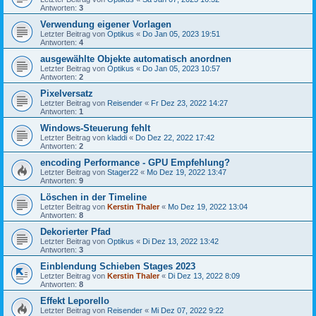
Antworten:
3
Verwendung eigener Vorlagen
Letzter Beitrag von
Optikus
«
Do Jan 05, 2023 19:51
Antworten:
4
ausgewählte Objekte automatisch anordnen
Letzter Beitrag von
Optikus
«
Do Jan 05, 2023 10:57
Antworten:
2
Pixelversatz
Letzter Beitrag von
Reisender
«
Fr Dez 23, 2022 14:27
Antworten:
1
Windows-Steuerung fehlt
Letzter Beitrag von
kladdi
«
Do Dez 22, 2022 17:42
Antworten:
2
encoding Performance - GPU Empfehlung?
Letzter Beitrag von
Stager22
«
Mo Dez 19, 2022 13:47
Antworten:
9
Löschen in der Timeline
Letzter Beitrag von
Kerstin Thaler
«
Mo Dez 19, 2022 13:04
Antworten:
8
Dekorierter Pfad
Letzter Beitrag von
Optikus
«
Di Dez 13, 2022 13:42
Antworten:
3
Einblendung Schieben Stages 2023
Letzter Beitrag von
Kerstin Thaler
«
Di Dez 13, 2022 8:09
Antworten:
8
Effekt Leporello
Letzter Beitrag von
Reisender
«
Mi Dez 07, 2022 9:22