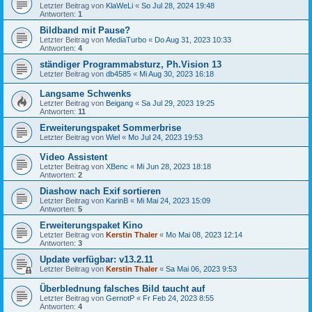
Letzter Beitrag von
KlaWeLi
«
So Jul 28, 2024 19:48
Antworten:
1
Bildband mit Pause?
Letzter Beitrag von
MediaTurbo
«
Do Aug 31, 2023 10:33
Antworten:
4
ständiger Programmabsturz, Ph.Vision 13
Letzter Beitrag von
db4585
«
Mi Aug 30, 2023 16:18
Langsame Schwenks
Letzter Beitrag von
Beigang
«
Sa Jul 29, 2023 19:25
Antworten:
11
Erweiterungspaket Sommerbrise
Letzter Beitrag von
Wiel
«
Mo Jul 24, 2023 19:53
Video Assistent
Letzter Beitrag von
XBenc
«
Mi Jun 28, 2023 18:18
Antworten:
2
Diashow nach Exif sortieren
Letzter Beitrag von
KarinB
«
Mi Mai 24, 2023 15:09
Antworten:
5
Erweiterungspaket Kino
Letzter Beitrag von
Kerstin Thaler
«
Mo Mai 08, 2023 12:14
Antworten:
3
Update verfügbar: v13.2.11
Letzter Beitrag von
Kerstin Thaler
«
Sa Mai 06, 2023 9:53
Überblednung falsches Bild taucht auf
Letzter Beitrag von
GernotP
«
Fr Feb 24, 2023 8:55
Antworten:
4