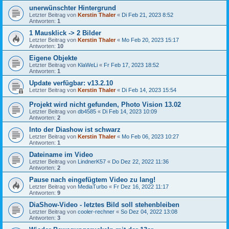
unerwünschter Hintergrund
Letzter Beitrag von
Kerstin Thaler
«
Di Feb 21, 2023 8:52
Antworten:
1
1 Mausklick -> 2 Bilder
Letzter Beitrag von
Kerstin Thaler
«
Mo Feb 20, 2023 15:17
Antworten:
10
Eigene Objekte
Letzter Beitrag von
KlaWeLi
«
Fr Feb 17, 2023 18:52
Antworten:
1
Update verfügbar: v13.2.10
Letzter Beitrag von
Kerstin Thaler
«
Di Feb 14, 2023 15:54
Projekt wird nicht gefunden, Photo Vision 13.02
Letzter Beitrag von
db4585
«
Di Feb 14, 2023 10:09
Antworten:
2
Into der Diashow ist schwarz
Letzter Beitrag von
Kerstin Thaler
«
Mo Feb 06, 2023 10:27
Antworten:
1
Dateiname im Video
Letzter Beitrag von
LindnerK57
«
Do Dez 22, 2022 11:36
Antworten:
2
Pause nach eingefügtem Video zu lang!
Letzter Beitrag von
MediaTurbo
«
Fr Dez 16, 2022 11:17
Antworten:
9
DiaShow-Video - letztes Bild soll stehenbleiben
Letzter Beitrag von
cooler-rechner
«
So Dez 04, 2022 13:08
Antworten:
3