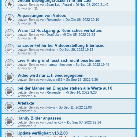
Wieder Bewegungsruckeln mit der 13er
Letzter Beitrag von
Jean-Luc_Picard
«
Di Nov 08, 2022 21:42
Antworten:
11
Anpassungen von Videos
Letzter Beitrag von
Reisender
«
Do Okt 06, 2022 10:10
Antworten:
9
Vision 13 Rückgängig. Komisches verhalten.
Letzter Beitrag von
DraCula
«
Mi Okt 05, 2022 21:23
Antworten:
8
Encoder-Fehler bei Videoerstellung Interlaced
Letzter Beitrag von
keiner
«
Do Sep 29, 2022 19:15
Antworten:
1
Live Hintergrund lässt sich nicht bearbeiten!
Letzter Beitrag von
magnumthevoice
«
So Sep 18, 2022 19:49
Antworten:
2
Video wird nur z.T. wiedergegeben
Letzter Beitrag von
giovanni62
«
So Sep 18, 2022 9:36
bei der Manuellen Eingabe stehen alle Werte auf 0
Letzter Beitrag von
Reisender
«
Mi Sep 14, 2022 9:28
Antworten:
6
Artefakte
Letzter Beitrag von
kdww
«
So Sep 11, 2022 11:00
Antworten:
5
Handy Bilder anpassen
Letzter Beitrag von
LindnerK57
«
Do Sep 08, 2022 19:14
Antworten:
2
Update verfügbar: v13.2.09