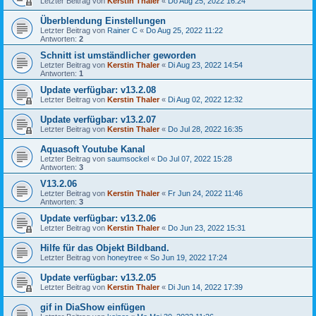
Letzter Beitrag von
Kerstin Thaler
«
Do Aug 25, 2022 16:24
Überblendung Einstellungen
Letzter Beitrag von
Rainer C
«
Do Aug 25, 2022 11:22
Antworten:
2
Schnitt ist umständlicher geworden
Letzter Beitrag von
Kerstin Thaler
«
Di Aug 23, 2022 14:54
Antworten:
1
Update verfügbar: v13.2.08
Letzter Beitrag von
Kerstin Thaler
«
Di Aug 02, 2022 12:32
Update verfügbar: v13.2.07
Letzter Beitrag von
Kerstin Thaler
«
Do Jul 28, 2022 16:35
Aquasoft Youtube Kanal
Letzter Beitrag von
saumsockel
«
Do Jul 07, 2022 15:28
Antworten:
3
V13.2.06
Letzter Beitrag von
Kerstin Thaler
«
Fr Jun 24, 2022 11:46
Antworten:
3
Update verfügbar: v13.2.06
Letzter Beitrag von
Kerstin Thaler
«
Do Jun 23, 2022 15:31
Hilfe für das Objekt Bildband.
Letzter Beitrag von
honeytree
«
So Jun 19, 2022 17:24
Update verfügbar: v13.2.05
Letzter Beitrag von
Kerstin Thaler
«
Di Jun 14, 2022 17:39
gif in DiaShow einfügen