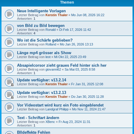
Themen
Neue Intelligente Vorlagen
Letzter Beitrag von
Kerstin Thaler
«
Mo Jun 08, 2026 16:22
Antworten:
1
von Bild zu Bild bewegen
Letzter Beitrag von
Ronald
«
Di Feb 17, 2026 11:42
Antworten:
4
Wo ist die Schärfe geblieben?
Letzter Beitrag von
Rolland
«
Mo Jan 26, 2026 13:13
Länge mp4 grösser als Show
Letzter Beitrag von
leot
«
Mi Okt 22, 2025 23:49
Absapielcorsor zieht graues Feld hinter sich her
Letzter Beitrag von
giovanni62
«
Sa Mai 03, 2025 8:58
Antworten:
1
Update verfügbar: v13.2.14
Letzter Beitrag von
Kerstin Thaler
«
Fr Jan 31, 2025 12:08
Update verfügbar: v13.2.13
Letzter Beitrag von
Kerstin Thaler
«
Do Jan 30, 2025 11:28
Vor Videostart wird kurz ein Foto eingeblendet
Letzter Beitrag von
Landgraf Philipp
«
Mo Nov 11, 2024 21:47
Text - Schriftart ändern
Letzter Beitrag von
XBenc
«
Fr Aug 23, 2024 11:31
Antworten:
1
BIldeffekte Fehlen