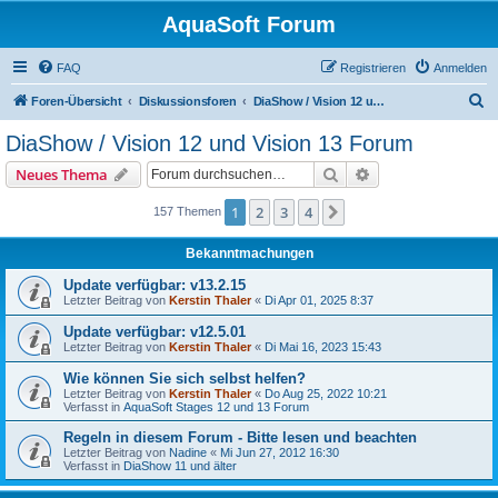
AquaSoft Forum
FAQ
Registrieren
Anmelden
S
Foren-Übersicht
Diskussionsforen
DiaShow / Vision 12 und Vision 13 Forum
u
DiaShow / Vision 12 und Vision 13 Forum
c
Suche
Erweiterte Suche
Neues Thema
h
e
1
2
3
4
Nächste
157 Themen
Bekanntmachungen
Update verfügbar: v13.2.15
Letzter Beitrag von
Kerstin Thaler
«
Di Apr 01, 2025 8:37
Update verfügbar: v12.5.01
Letzter Beitrag von
Kerstin Thaler
«
Di Mai 16, 2023 15:43
Wie können Sie sich selbst helfen?
Letzter Beitrag von
Kerstin Thaler
«
Do Aug 25, 2022 10:21
Verfasst in
AquaSoft Stages 12 und 13 Forum
Regeln in diesem Forum - Bitte lesen und beachten
Letzter Beitrag von
Nadine
«
Mi Jun 27, 2012 16:30
Verfasst in
DiaShow 11 und älter