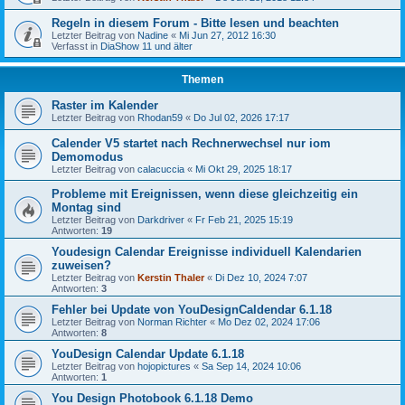
Regeln in diesem Forum - Bitte lesen und beachten
Letzter Beitrag von
Nadine
«
Mi Jun 27, 2012 16:30
Verfasst in
DiaShow 11 und älter
Themen
Raster im Kalender
Letzter Beitrag von
Rhodan59
«
Do Jul 02, 2026 17:17
Calender V5 startet nach Rechnerwechsel nur iom
Demomodus
Letzter Beitrag von
calacuccia
«
Mi Okt 29, 2025 18:17
Probleme mit Ereignissen, wenn diese gleichzeitig ein
Montag sind
Letzter Beitrag von
Darkdriver
«
Fr Feb 21, 2025 15:19
Antworten:
19
Youdesign Calendar Ereignisse individuell Kalendarien
zuweisen?
Letzter Beitrag von
Kerstin Thaler
«
Di Dez 10, 2024 7:07
Antworten:
3
Fehler bei Update von YouDesignCaldendar 6.1.18
Letzter Beitrag von
Norman Richter
«
Mo Dez 02, 2024 17:06
Antworten:
8
YouDesign Calendar Update 6.1.18
Letzter Beitrag von
hojopictures
«
Sa Sep 14, 2024 10:06
Antworten:
1
You Design Photobook 6.1.18 Demo