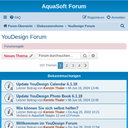
AquaSoft Forum
FAQ
Registrieren
Anmelden
S
Foren-Übersicht
Diskussionsforen
YouDesign Forum
u
YouDesign Forum
c
Forumsregeln
h
e
Suche
Erweiterte Suche
Neues Thema
1
2
3
4
Nächste
163 Themen
Bekanntmachungen
Update YouDesign Calendar 6.1.18
Letzter Beitrag von
Kerstin Thaler
«
Mi Jun 19, 2024 13:46
Update YouDesign Photo Book 6.1.18
Letzter Beitrag von
Kerstin Thaler
«
Mi Jun 19, 2024 13:45
Wie können Sie sich selbst helfen?
Letzter Beitrag von
Kerstin Thaler
«
Do Aug 25, 2022 10:21
Verfasst in
AquaSoft Stages 12 und 13 Forum
Willkommen im YouDesign Forum
Letzter Beitrag von
Kerstin Thaler
«
Do Jun 28, 2018 12:54