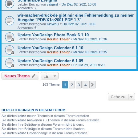
Schriftfarbe Ereignis
Letzter Beitrag von
valgard
«
Do Dez 02, 2021 16:08
Antworten:
2
wir-machen-druck-de gibt mir eine Fehlermeldung zu meiner
Ausgabe "PDF/X1a:2001 PDF 1.3"
Letzter Beitrag von
KlaWeLi
«
Do Dez 02, 2021 9:06
Antworten:
6
Update YouDesign Photo Book 6.1.10
Letzter Beitrag von
Kerstin Thaler
«
Mi Nov 10, 2021 13:36
Update YouDesign Calendar 6.1.10
Letzter Beitrag von
Kerstin Thaler
«
Mi Nov 10, 2021 13:35
Update YouDesign Calendar 6.1.09
Letzter Beitrag von
Kerstin Thaler
«
Fr Okt 29, 2021 8:20
Neues Thema
1
2
3
4
Nächste
163 Themen
Gehe zu
BERECHTIGUNGEN IN DIESEM FORUM
Sie dürfen
keine
neuen Themen in diesem Forum erstellen.
Sie dürfen
keine
Antworten zu Themen in diesem Forum erstellen.
Sie dürfen Ihre Beiträge in diesem Forum
nicht
ändern.
Sie dürfen Ihre Beiträge in diesem Forum
nicht
löschen.
Sie dürfen
keine
Dateianhänge in diesem Forum erstellen.