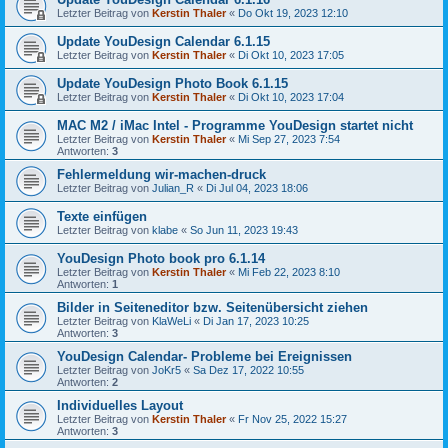
Letzter Beitrag von
Kerstin Thaler
«
Do Okt 19, 2023 12:10
Update YouDesign Calendar 6.1.15
Letzter Beitrag von
Kerstin Thaler
«
Di Okt 10, 2023 17:05
Update YouDesign Photo Book 6.1.15
Letzter Beitrag von
Kerstin Thaler
«
Di Okt 10, 2023 17:04
MAC M2 / iMac Intel - Programme YouDesign startet nicht
Letzter Beitrag von
Kerstin Thaler
«
Mi Sep 27, 2023 7:54
Antworten:
3
Fehlermeldung wir-machen-druck
Letzter Beitrag von
Julian_R
«
Di Jul 04, 2023 18:06
Texte einfügen
Letzter Beitrag von
klabe
«
So Jun 11, 2023 19:43
YouDesign Photo book pro 6.1.14
Letzter Beitrag von
Kerstin Thaler
«
Mi Feb 22, 2023 8:10
Antworten:
1
Bilder in Seiteneditor bzw. Seitenübersicht ziehen
Letzter Beitrag von
KlaWeLi
«
Di Jan 17, 2023 10:25
Antworten:
3
YouDesign Calendar- Probleme bei Ereignissen
Letzter Beitrag von
JoKr5
«
Sa Dez 17, 2022 10:55
Antworten:
2
Individuelles Layout
Letzter Beitrag von
Kerstin Thaler
«
Fr Nov 25, 2022 15:27
Antworten:
3