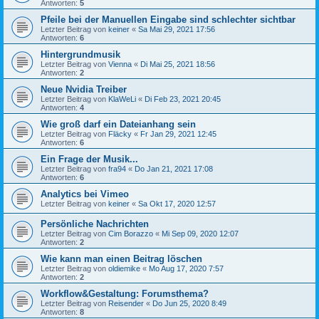
Antworten:
5
Pfeile bei der Manuellen Eingabe sind schlechter sichtbar
Letzter Beitrag von
keiner
«
Sa Mai 29, 2021 17:56
Antworten:
6
Hintergrundmusik
Letzter Beitrag von
Vienna
«
Di Mai 25, 2021 18:56
Antworten:
2
Neue Nvidia Treiber
Letzter Beitrag von
KlaWeLi
«
Di Feb 23, 2021 20:45
Antworten:
4
Wie groß darf ein Dateianhang sein
Letzter Beitrag von
Fläcky
«
Fr Jan 29, 2021 12:45
Antworten:
6
Ein Frage der Musik...
Letzter Beitrag von
fra94
«
Do Jan 21, 2021 17:08
Antworten:
6
Analytics bei Vimeo
Letzter Beitrag von
keiner
«
Sa Okt 17, 2020 12:57
Persönliche Nachrichten
Letzter Beitrag von
Cim Borazzo
«
Mi Sep 09, 2020 12:07
Antworten:
2
Wie kann man einen Beitrag löschen
Letzter Beitrag von
oldiemike
«
Mo Aug 17, 2020 7:57
Antworten:
2
Workflow&Gestaltung: Forumsthema?
Letzter Beitrag von
Reisender
«
Do Jun 25, 2020 8:49
Antworten:
8