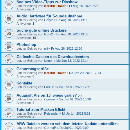
Nadines Video-Tipps zur Diashow
Letzter Beitrag von
Kerstin Thaler
«
Fr Aug 18, 2023 7:26
Antworten:
4
Audio Hardware für Soundaufnahme
Letzter Beitrag von
Goty2
«
Do Aug 10, 2023 13:05
Antworten:
1
Suche gute online Druckerei
Letzter Beitrag von
Goty2
«
Do Aug 10, 2023 13:03
Antworten:
10
Photoshop
Letzter Beitrag von
uri
«
Fr Aug 26, 2022 12:30
Gelöschte Dateien des Downloadcenters
Letzter Beitrag von
keiner
«
Mo Jun 13, 2022 12:14
Geburtstagsgrüße
Letzter Beitrag von
Kerstin Thaler
«
Do Jan 20, 2022 17:44
Antworten:
8
Kontakte
Letzter Beitrag von
Puls120
«
Do Jan 06, 2022 12:31
Aquasoft Vision 13, wieso gratis? :-)
Letzter Beitrag von
ingenius
«
Sa Jan 01, 2022 16:20
Antworten:
4
Tutorial zum Masken-Effekt
Letzter Beitrag von
Reisender
«
Mi Jul 14, 2021 8:52
Antworten:
4
ARW Dateien werden seit dem letzten Update unterstützt;
Letzter Beitrag von
GernotP
«
Do Jul 01, 2021 9:00