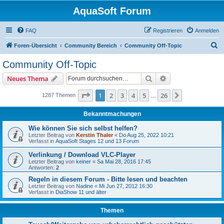
AquaSoft Forum
FAQ
Registrieren
Anmelden
S
Foren-Übersicht
Community Bereich
Community Off-Topic
u
Community Off-Topic
c
Suche
Erweiterte Suche
Neues Thema
h
e
Seite
1
von
26
1
2
3
4
5
26
Nächste
1287 Themen
…
Bekanntmachungen
Wie können Sie sich selbst helfen?
Letzter Beitrag von
Kerstin Thaler
«
Do Aug 25, 2022 10:21
Verfasst in
AquaSoft Stages 12 und 13 Forum
Verlinkung / Download VLC-Player
Letzter Beitrag von
keiner
«
Sa Mai 28, 2016 17:45
Antworten:
2
Regeln in diesem Forum - Bitte lesen und beachten
Letzter Beitrag von
Nadine
«
Mi Jun 27, 2012 16:30
Verfasst in
DiaShow 11 und älter
Themen