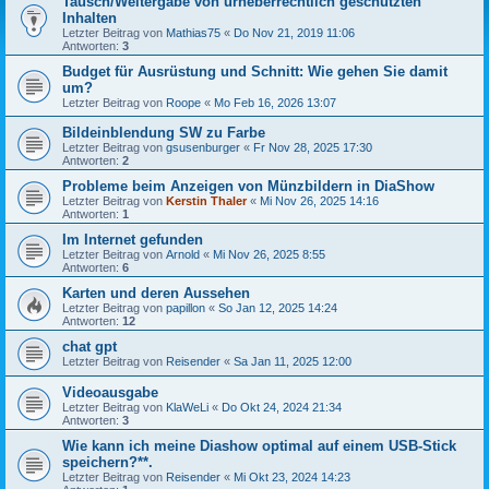
Tausch/Weitergabe von urheberrechtlich geschützten
Inhalten
Letzter Beitrag von
Mathias75
«
Do Nov 21, 2019 11:06
Antworten:
3
Budget für Ausrüstung und Schnitt: Wie gehen Sie damit
um?
Letzter Beitrag von
Roope
«
Mo Feb 16, 2026 13:07
Bildeinblendung SW zu Farbe
Letzter Beitrag von
gsusenburger
«
Fr Nov 28, 2025 17:30
Antworten:
2
Probleme beim Anzeigen von Münzbildern in DiaShow
Letzter Beitrag von
Kerstin Thaler
«
Mi Nov 26, 2025 14:16
Antworten:
1
Im Internet gefunden
Letzter Beitrag von
Arnold
«
Mi Nov 26, 2025 8:55
Antworten:
6
Karten und deren Aussehen
Letzter Beitrag von
papillon
«
So Jan 12, 2025 14:24
Antworten:
12
chat gpt
Letzter Beitrag von
Reisender
«
Sa Jan 11, 2025 12:00
Videoausgabe
Letzter Beitrag von
KlaWeLi
«
Do Okt 24, 2024 21:34
Antworten:
3
Wie kann ich meine Diashow optimal auf einem USB-Stick
speichern?**.
Letzter Beitrag von
Reisender
«
Mi Okt 23, 2024 14:23