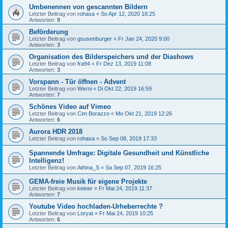
Umbenennen von gescannten Bildern
Letzter Beitrag von
rohasa
«
So Apr 12, 2020 18:25
Antworten:
9
Beförderung
Letzter Beitrag von
gsusenburger
«
Fr Jan 24, 2020 9:00
Antworten:
3
Organisation des Bilderspeichers und der Diashows
Letzter Beitrag von
fra94
«
Fr Dez 13, 2019 11:08
Antworten:
3
Vorspann - Tür öffnen - Advent
Letzter Beitrag von
Werni
«
Di Okt 22, 2019 16:59
Antworten:
7
Schönes Video auf Vimeo
Letzter Beitrag von
Cim Borazzo
«
Mo Okt 21, 2019 12:26
Antworten:
6
Aurora HDR 2018
Letzter Beitrag von
rohasa
«
So Sep 08, 2019 17:33
Spannende Umfrage: Digitale Gesundheit und Künstliche
Intelligenz!
Letzter Beitrag von
Athina_S
«
Sa Sep 07, 2019 16:25
GEMA-freie Musik für eigene Projekte
Letzter Beitrag von
keiner
«
Fr Mai 24, 2019 11:37
Antworten:
7
Youtube Video hochladen-Urheberrechte ?
Letzter Beitrag von
Loryat
«
Fr Mai 24, 2019 10:25
Antworten:
6