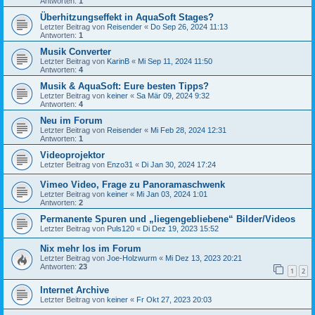
Antworten:
1
Überhitzungseffekt in AquaSoft Stages?
Letzter Beitrag von
Reisender
«
Do Sep 26, 2024 11:13
Antworten:
1
Musik Converter
Letzter Beitrag von
KarinB
«
Mi Sep 11, 2024 11:50
Antworten:
4
Musik & AquaSoft: Eure besten Tipps?
Letzter Beitrag von
keiner
«
Sa Mär 09, 2024 9:32
Antworten:
4
Neu im Forum
Letzter Beitrag von
Reisender
«
Mi Feb 28, 2024 12:31
Antworten:
1
Videoprojektor
Letzter Beitrag von
Enzo31
«
Di Jan 30, 2024 17:24
Vimeo Video, Frage zu Panoramaschwenk
Letzter Beitrag von
keiner
«
Mi Jan 03, 2024 1:01
Antworten:
2
Permanente Spuren und „liegengebliebene“ Bilder/Videos
Letzter Beitrag von
Puls120
«
Di Dez 19, 2023 15:52
Nix mehr los im Forum
Letzter Beitrag von
Joe-Holzwurm
«
Mi Dez 13, 2023 20:21
Antworten:
23
1
2
Internet Archive
Letzter Beitrag von
keiner
«
Fr Okt 27, 2023 20:03