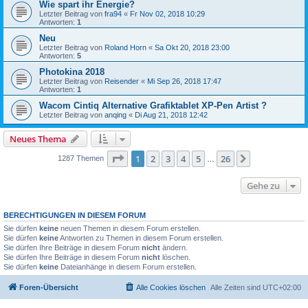
Wie spart ihr Energie?
Letzter Beitrag von
fra94
«
Fr Nov 02, 2018 10:29
Antworten:
1
Neu
Letzter Beitrag von
Roland Horn
«
Sa Okt 20, 2018 23:00
Antworten:
5
Photokina 2018
Letzter Beitrag von
Reisender
«
Mi Sep 26, 2018 17:47
Antworten:
1
Wacom Cintiq Alternative Grafiktablet XP-Pen Artist ?
Letzter Beitrag von
anqing
«
Di Aug 21, 2018 12:42
Neues Thema
Seite
1
von
26
1
2
3
4
5
26
Nächste
1287 Themen
…
Gehe zu
BERECHTIGUNGEN IN DIESEM FORUM
Sie dürfen
keine
neuen Themen in diesem Forum erstellen.
Sie dürfen
keine
Antworten zu Themen in diesem Forum erstellen.
Sie dürfen Ihre Beiträge in diesem Forum
nicht
ändern.
Sie dürfen Ihre Beiträge in diesem Forum
nicht
löschen.
Sie dürfen
keine
Dateianhänge in diesem Forum erstellen.
Foren-Übersicht
Alle Cookies löschen
Alle Zeiten sind
UTC+02:00