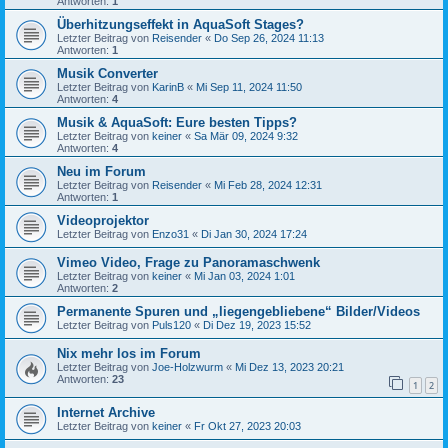
Antworten:
1
Überhitzungseffekt in AquaSoft Stages?
Letzter Beitrag von
Reisender
«
Do Sep 26, 2024 11:13
Antworten:
1
Musik Converter
Letzter Beitrag von
KarinB
«
Mi Sep 11, 2024 11:50
Antworten:
4
Musik & AquaSoft: Eure besten Tipps?
Letzter Beitrag von
keiner
«
Sa Mär 09, 2024 9:32
Antworten:
4
Neu im Forum
Letzter Beitrag von
Reisender
«
Mi Feb 28, 2024 12:31
Antworten:
1
Videoprojektor
Letzter Beitrag von
Enzo31
«
Di Jan 30, 2024 17:24
Vimeo Video, Frage zu Panoramaschwenk
Letzter Beitrag von
keiner
«
Mi Jan 03, 2024 1:01
Antworten:
2
Permanente Spuren und „liegengebliebene“ Bilder/Videos
Letzter Beitrag von
Puls120
«
Di Dez 19, 2023 15:52
Nix mehr los im Forum
Letzter Beitrag von
Joe-Holzwurm
«
Mi Dez 13, 2023 20:21
Antworten:
23
1
2
Internet Archive
Letzter Beitrag von
keiner
«
Fr Okt 27, 2023 20:03