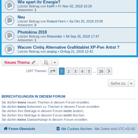
Wie spart ihr Energie?
Letzter Beitrag von
fra94
«
Fr Nov 02, 2018 10:29
Antworten:
1
Neu
Letzter Beitrag von
Roland Horn
«
Sa Okt 20, 2018 23:00
Antworten:
5
Photokina 2018
Letzter Beitrag von
Reisender
«
Mi Sep 26, 2018 17:47
Antworten:
1
Wacom Cintiq Alternative Grafiktablet XP-Pen Artist ?
Letzter Beitrag von
anqing
«
Di Aug 21, 2018 12:42
Neues Thema
Seite
1
von
26
1
2
3
4
5
26
Nächste
1287 Themen
…
Gehe zu
BERECHTIGUNGEN IN DIESEM FORUM
Sie dürfen
keine
neuen Themen in diesem Forum erstellen.
Sie dürfen
keine
Antworten zu Themen in diesem Forum erstellen.
Sie dürfen Ihre Beiträge in diesem Forum
nicht
ändern.
Sie dürfen Ihre Beiträge in diesem Forum
nicht
löschen.
Sie dürfen
keine
Dateianhänge in diesem Forum erstellen.
Foren-Übersicht
Alle Cookies löschen
Alle Zeiten sind
UTC+02:00