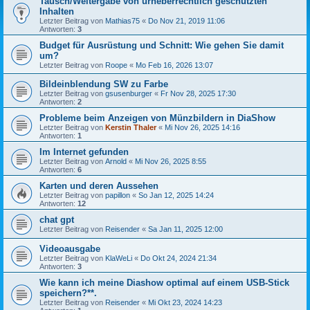
Tausch/Weitergabe von urheberrechtlich geschützten
Inhalten
Letzter Beitrag von
Mathias75
«
Do Nov 21, 2019 11:06
Antworten:
3
Budget für Ausrüstung und Schnitt: Wie gehen Sie damit
um?
Letzter Beitrag von
Roope
«
Mo Feb 16, 2026 13:07
Bildeinblendung SW zu Farbe
Letzter Beitrag von
gsusenburger
«
Fr Nov 28, 2025 17:30
Antworten:
2
Probleme beim Anzeigen von Münzbildern in DiaShow
Letzter Beitrag von
Kerstin Thaler
«
Mi Nov 26, 2025 14:16
Antworten:
1
Im Internet gefunden
Letzter Beitrag von
Arnold
«
Mi Nov 26, 2025 8:55
Antworten:
6
Karten und deren Aussehen
Letzter Beitrag von
papillon
«
So Jan 12, 2025 14:24
Antworten:
12
chat gpt
Letzter Beitrag von
Reisender
«
Sa Jan 11, 2025 12:00
Videoausgabe
Letzter Beitrag von
KlaWeLi
«
Do Okt 24, 2024 21:34
Antworten:
3
Wie kann ich meine Diashow optimal auf einem USB-Stick
speichern?**.
Letzter Beitrag von
Reisender
«
Mi Okt 23, 2024 14:23