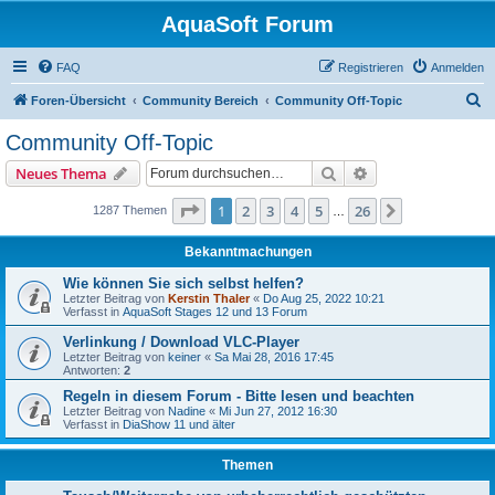
AquaSoft Forum
FAQ
Registrieren
Anmelden
S
Foren-Übersicht
Community Bereich
Community Off-Topic
u
Community Off-Topic
c
Suche
Erweiterte Suche
Neues Thema
h
e
Seite
1
von
26
1
2
3
4
5
26
Nächste
1287 Themen
…
Bekanntmachungen
Wie können Sie sich selbst helfen?
Letzter Beitrag von
Kerstin Thaler
«
Do Aug 25, 2022 10:21
Verfasst in
AquaSoft Stages 12 und 13 Forum
Verlinkung / Download VLC-Player
Letzter Beitrag von
keiner
«
Sa Mai 28, 2016 17:45
Antworten:
2
Regeln in diesem Forum - Bitte lesen und beachten
Letzter Beitrag von
Nadine
«
Mi Jun 27, 2012 16:30
Verfasst in
DiaShow 11 und älter
Themen