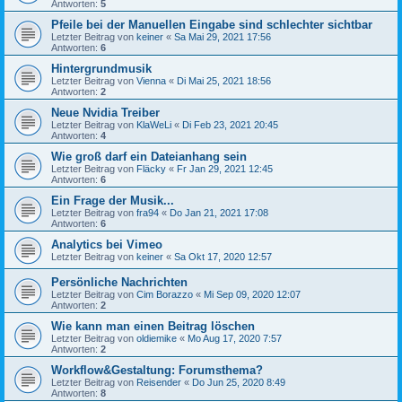
Antworten:
5
Pfeile bei der Manuellen Eingabe sind schlechter sichtbar
Letzter Beitrag von
keiner
«
Sa Mai 29, 2021 17:56
Antworten:
6
Hintergrundmusik
Letzter Beitrag von
Vienna
«
Di Mai 25, 2021 18:56
Antworten:
2
Neue Nvidia Treiber
Letzter Beitrag von
KlaWeLi
«
Di Feb 23, 2021 20:45
Antworten:
4
Wie groß darf ein Dateianhang sein
Letzter Beitrag von
Fläcky
«
Fr Jan 29, 2021 12:45
Antworten:
6
Ein Frage der Musik...
Letzter Beitrag von
fra94
«
Do Jan 21, 2021 17:08
Antworten:
6
Analytics bei Vimeo
Letzter Beitrag von
keiner
«
Sa Okt 17, 2020 12:57
Persönliche Nachrichten
Letzter Beitrag von
Cim Borazzo
«
Mi Sep 09, 2020 12:07
Antworten:
2
Wie kann man einen Beitrag löschen
Letzter Beitrag von
oldiemike
«
Mo Aug 17, 2020 7:57
Antworten:
2
Workflow&Gestaltung: Forumsthema?
Letzter Beitrag von
Reisender
«
Do Jun 25, 2020 8:49
Antworten:
8