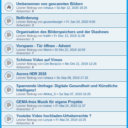
Umbenennen von gescannten Bildern
Letzter Beitrag von
rohasa
«
So Apr 12, 2020 18:25
Antworten:
9
Beförderung
Letzter Beitrag von
gsusenburger
«
Fr Jan 24, 2020 9:00
Antworten:
3
Organisation des Bilderspeichers und der Diashows
Letzter Beitrag von
fra94
«
Fr Dez 13, 2019 11:08
Antworten:
3
Vorspann - Tür öffnen - Advent
Letzter Beitrag von
Werni
«
Di Okt 22, 2019 16:59
Antworten:
7
Schönes Video auf Vimeo
Letzter Beitrag von
Cim Borazzo
«
Mo Okt 21, 2019 12:26
Antworten:
6
Aurora HDR 2018
Letzter Beitrag von
rohasa
«
So Sep 08, 2019 17:33
Spannende Umfrage: Digitale Gesundheit und Künstliche
Intelligenz!
Letzter Beitrag von
Athina_S
«
Sa Sep 07, 2019 16:25
GEMA-freie Musik für eigene Projekte
Letzter Beitrag von
keiner
«
Fr Mai 24, 2019 11:37
Antworten:
7
Youtube Video hochladen-Urheberrechte ?
Letzter Beitrag von
Loryat
«
Fr Mai 24, 2019 10:25
Antworten:
6