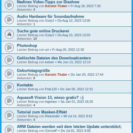
Nadines Video-Tipps zur Diashow
Letzter Beitrag von
Kerstin Thaler
«
Fr Aug 18, 2023 7:26
Antworten:
4
Audio Hardware für Soundaufnahme
Letzter Beitrag von
Goty2
«
Do Aug 10, 2023 13:05
Antworten:
1
Suche gute online Druckerei
Letzter Beitrag von
Goty2
«
Do Aug 10, 2023 13:03
Antworten:
10
Photoshop
Letzter Beitrag von
uri
«
Fr Aug 26, 2022 12:30
Gelöschte Dateien des Downloadcenters
Letzter Beitrag von
keiner
«
Mo Jun 13, 2022 12:14
Geburtstagsgrüße
Letzter Beitrag von
Kerstin Thaler
«
Do Jan 20, 2022 17:44
Antworten:
8
Kontakte
Letzter Beitrag von
Puls120
«
Do Jan 06, 2022 12:31
Aquasoft Vision 13, wieso gratis? :-)
Letzter Beitrag von
ingenius
«
Sa Jan 01, 2022 16:20
Antworten:
4
Tutorial zum Masken-Effekt
Letzter Beitrag von
Reisender
«
Mi Jul 14, 2021 8:52
Antworten:
4
ARW Dateien werden seit dem letzten Update unterstützt;
Letzter Beitrag von
GernotP
«
Do Jul 01, 2021 9:00