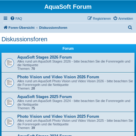
AquaSoft Forum
FAQ
Registrieren
Anmelden
S
Foren-Übersicht
Diskussionsforen
u
Diskussionsforen
c
Forum
h
e
AquaSoft Stages 2026 Forum
Alles rund um AquaSoft Stages 2026 - bitte beachten Sie die Forenregeln und
die Nettiquette
Themen:
70
Photo Vision und Video Vision 2026 Forum
Alles rund um AquaSoft Photo Vision und Video Vision 2026 - bitte beachten Sie
die Forenregeln und die Nettiquette
Themen:
28
AquaSoft Stages 2025 Forum
Alles rund um AquaSoft Stages 2024 - bitte beachten Sie die Forenregeln und
die Nettiquette
Themen:
75
Photo Vision und Video Vision 2025 Forum
Alles rund um AquaSoft Photo Vision und Video Vision 2025 - bitte beachten Sie
die Forenregeln und die Nettiquette
Themen:
39