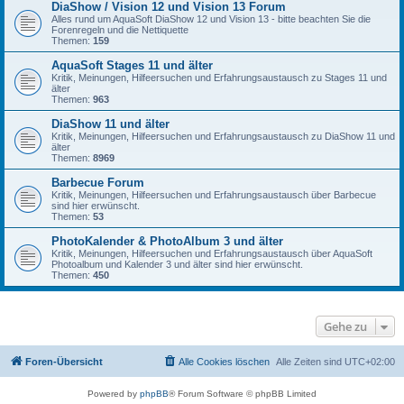
DiaShow / Vision 12 und Vision 13 Forum
Alles rund um AquaSoft DiaShow 12 und Vision 13 - bitte beachten Sie die
Forenregeln und die Nettiquette
Themen:
159
AquaSoft Stages 11 und älter
Kritik, Meinungen, Hilfeersuchen und Erfahrungsaustausch zu Stages 11 und
älter
Themen:
963
DiaShow 11 und älter
Kritik, Meinungen, Hilfeersuchen und Erfahrungsaustausch zu DiaShow 11 und
älter
Themen:
8969
Barbecue Forum
Kritik, Meinungen, Hilfeersuchen und Erfahrungsaustausch über Barbecue
sind hier erwünscht.
Themen:
53
PhotoKalender & PhotoAlbum 3 und älter
Kritik, Meinungen, Hilfeersuchen und Erfahrungsaustausch über AquaSoft
Photoalbum und Kalender 3 und älter sind hier erwünscht.
Themen:
450
Gehe zu
Foren-Übersicht
Alle Cookies löschen
Alle Zeiten sind
UTC+02:00
Powered by
phpBB
® Forum Software © phpBB Limited