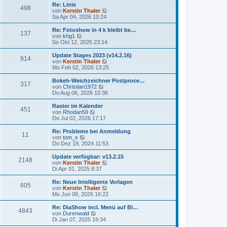
t
r
e
Re: Linie
r
498
B
s
N
von
Kerstin Thaler
a
e
t
e
Sa Apr 04, 2026 10:24
g
i
e
u
t
r
e
Re: Fotoshow in 4 k bleibt be…
r
137
B
s
N
von
khg1
a
e
t
e
So Okt 12, 2025 23:14
g
i
e
u
t
r
e
Update Stages 2023 (v14.2.16)
r
914
B
s
N
von
Kerstin Thaler
a
e
t
e
Mo Feb 02, 2026 13:25
g
i
e
u
t
r
e
Bokeh-Weichzeichner Postproce…
r
317
B
s
N
von
Christian1972
a
e
t
e
Do Aug 06, 2026 10:36
g
i
e
u
t
r
e
Raster im Kalender
r
451
B
s
N
von
Rhodan59
a
e
t
e
Do Jul 02, 2026 17:17
g
i
e
u
t
r
e
Re: Probleme bei Anmeldung
r
11
B
s
N
von
tom_s
a
e
t
e
Do Dez 19, 2024 11:53
g
i
e
u
t
r
e
Update verfügbar: v13.2.15
r
2148
B
s
N
von
Kerstin Thaler
a
e
t
e
Di Apr 01, 2025 8:37
g
i
e
u
t
r
e
Re: Neue Intelligente Vorlagen
r
605
B
s
N
von
Kerstin Thaler
a
e
t
e
Mo Jun 08, 2026 16:22
g
i
e
u
t
r
e
Re: DiaShow incl. Menü auf Bl…
r
4843
B
s
N
von
Durenwald
a
e
t
e
Di Jan 07, 2025 19:34
g
i
e
u