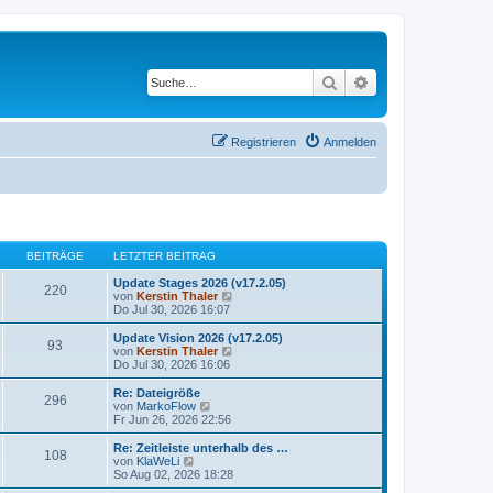
Suche
Erweiterte Suche
Registrieren
Anmelden
BEITRÄGE
LETZTER BEITRAG
Update Stages 2026 (v17.2.05)
220
N
von
Kerstin Thaler
e
Do Jul 30, 2026 16:07
u
e
Update Vision 2026 (v17.2.05)
93
s
N
von
Kerstin Thaler
t
e
Do Jul 30, 2026 16:06
e
u
r
e
Re: Dateigröße
296
B
s
N
von
MarkoFlow
e
t
e
Fr Jun 26, 2026 22:56
i
e
u
t
r
e
Re: Zeitleiste unterhalb des …
r
108
B
s
N
von
KlaWeLi
a
e
t
e
So Aug 02, 2026 18:28
g
i
e
u