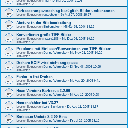
Letzter Beitrag von
Pilsi
«
Di Mai 09, 2006 21:06
Antworten:
2
Verbesserungsvorschlag bezüglich Bilder umbenennen
Letzter Beitrag von
gutschein
«
So Mai 07, 2006 19:17
Absturz in der Bildbearbeitung
Letzter Beitrag von
Birdiemaker
«
Mi Mär 15, 2006 14:12
Konvertieren große TIFF-Bilder
Letzter Beitrag von
matze1106
«
Mo Dez 26, 2005 19:10
Antworten:
2
Probleme mit Einlesen/Konvertieren von TIFF-Bildern
Letzter Beitrag von
Danny Wernicke
«
Mo Nov 21, 2005 10:29
Antworten:
1
Drehen: EXIF wird nicht angepasst
Letzter Beitrag von
Danny Wernicke
«
Di Nov 08, 2005 10:29
Antworten:
1
Fehler in frei Drehen
Letzter Beitrag von
Danny Wernicke
«
Mo Aug 29, 2005 9:41
Antworten:
1
Neue Version: Barbecue 3.2.00
Letzter Beitrag von
Danny Wernicke
«
Mi Aug 17, 2005 9:20
Namensfehler bei V3.2?
Letzter Beitrag von
Lars Blumberg
«
Do Aug 11, 2005 18:37
Antworten:
1
Barbecue Update 3.2.00 Beta
Letzter Beitrag von
Danny Wernicke
«
Fr Jul 22, 2005 13:10