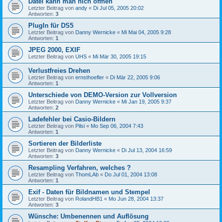
Datei kann man nich öffnen
Letzter Beitrag von
andy
«
Di Jul 05, 2005 20:02
Antworten:
3
PlugIn für DS5
Letzter Beitrag von
Danny Wernicke
«
Mi Mai 04, 2005 9:28
Antworten:
1
JPEG 2000, EXIF
Letzter Beitrag von
UHS
«
Mi Mär 30, 2005 19:15
Verlustfreies Drehen
Letzter Beitrag von
ernsthoefler
«
Di Mär 22, 2005 9:06
Antworten:
1
Unterschiede von DEMO-Version zur Vollversion
Letzter Beitrag von
Danny Wernicke
«
Mi Jan 19, 2005 9:37
Antworten:
2
Ladefehler bei Casio-Bildern
Letzter Beitrag von
Pilsi
«
Mo Sep 06, 2004 7:43
Antworten:
1
Sortieren der Bilderliste
Letzter Beitrag von
Danny Wernicke
«
Di Jul 13, 2004 16:59
Antworten:
3
Resampling Verfahren, welches ?
Letzter Beitrag von
ThomLAb
«
Do Jul 01, 2004 13:08
Antworten:
1
Exif - Daten für Bildnamen und Stempel
Letzter Beitrag von
RolandHB1
«
Mo Jun 28, 2004 13:37
Antworten:
3
Wünsche: Umbenennen und Auflösung