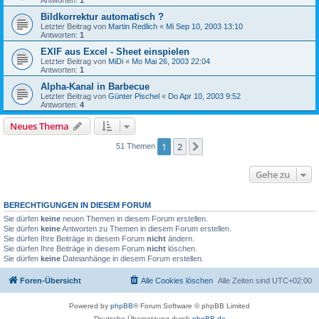
Antworten:
1
Bildkorrektur automatisch ?
Letzter Beitrag von
Martin Redlich
«
Mi Sep 10, 2003 13:10
Antworten:
1
EXIF aus Excel - Sheet einspielen
Letzter Beitrag von
MiDi
«
Mo Mai 26, 2003 22:04
Antworten:
1
Alpha-Kanal in Barbecue
Letzter Beitrag von
Günter Pischel
«
Do Apr 10, 2003 9:52
Antworten:
4
Neues Thema
1
2
Nächste
51 Themen
Gehe zu
BERECHTIGUNGEN IN DIESEM FORUM
Sie dürfen
keine
neuen Themen in diesem Forum erstellen.
Sie dürfen
keine
Antworten zu Themen in diesem Forum erstellen.
Sie dürfen Ihre Beiträge in diesem Forum
nicht
ändern.
Sie dürfen Ihre Beiträge in diesem Forum
nicht
löschen.
Sie dürfen
keine
Dateianhänge in diesem Forum erstellen.
Foren-Übersicht
Alle Cookies löschen
Alle Zeiten sind
UTC+02:00
Powered by
phpBB
® Forum Software © phpBB Limited
Deutsche Übersetzung durch
phpBB.de