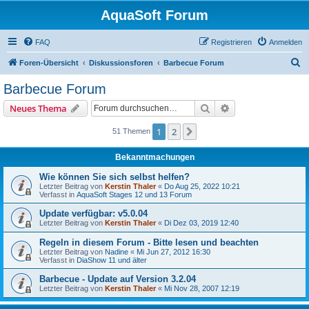
AquaSoft Forum
FAQ
Registrieren
Anmelden
S
Foren-Übersicht
Diskussionsforen
Barbecue Forum
u
Barbecue Forum
c
Suche
Erweiterte Suche
Neues Thema
h
e
1
2
Nächste
51 Themen
Bekanntmachungen
Wie können Sie sich selbst helfen?
Letzter Beitrag von
Kerstin Thaler
«
Do Aug 25, 2022 10:21
Verfasst in
AquaSoft Stages 12 und 13 Forum
Update verfügbar: v5.0.04
Letzter Beitrag von
Kerstin Thaler
«
Di Dez 03, 2019 12:40
Regeln in diesem Forum - Bitte lesen und beachten
Letzter Beitrag von
Nadine
«
Mi Jun 27, 2012 16:30
Verfasst in
DiaShow 11 und älter
Barbecue - Update auf Version 3.2.04
Letzter Beitrag von
Kerstin Thaler
«
Mi Nov 28, 2007 12:19