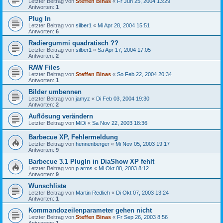
Letzter Beitrag von
Steffen Binas
«
Fr Jun 25, 2004 13:29
Antworten:
1
Plug In
Letzter Beitrag von
silber1
«
Mi Apr 28, 2004 15:51
Antworten:
6
Radiergummi quadratisch ??
Letzter Beitrag von
silber1
«
Sa Apr 17, 2004 17:05
Antworten:
2
RAW Files
Letzter Beitrag von
Steffen Binas
«
So Feb 22, 2004 20:34
Antworten:
1
Bilder umbennen
Letzter Beitrag von
jamyz
«
Di Feb 03, 2004 19:30
Antworten:
2
Auflösung verändern
Letzter Beitrag von
MiDi
«
Sa Nov 22, 2003 18:36
Barbecue XP, Fehlermeldung
Letzter Beitrag von
hennenberger
«
Mi Nov 05, 2003 19:17
Antworten:
9
Barbecue 3.1 PlugIn in DiaShow XP fehlt
Letzter Beitrag von
p.arms
«
Mi Okt 08, 2003 8:12
Antworten:
9
Wunschliste
Letzter Beitrag von
Martin Redlich
«
Di Okt 07, 2003 13:24
Antworten:
1
Kommandozeilenparameter gehen nicht
Letzter Beitrag von
Steffen Binas
«
Fr Sep 26, 2003 8:56