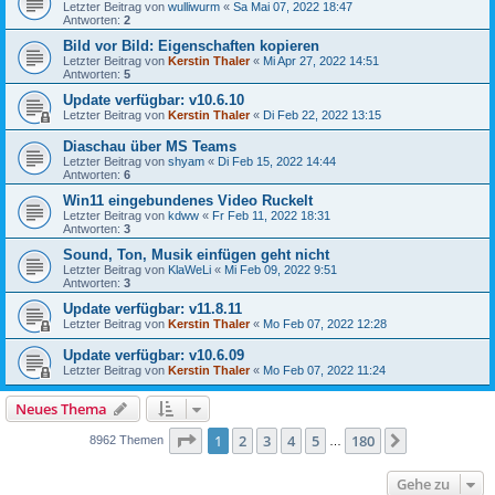
Letzter Beitrag von
wulliwurm
«
Sa Mai 07, 2022 18:47
Antworten:
2
Bild vor Bild: Eigenschaften kopieren
Letzter Beitrag von
Kerstin Thaler
«
Mi Apr 27, 2022 14:51
Antworten:
5
Update verfügbar: v10.6.10
Letzter Beitrag von
Kerstin Thaler
«
Di Feb 22, 2022 13:15
Diaschau über MS Teams
Letzter Beitrag von
shyam
«
Di Feb 15, 2022 14:44
Antworten:
6
Win11 eingebundenes Video Ruckelt
Letzter Beitrag von
kdww
«
Fr Feb 11, 2022 18:31
Antworten:
3
Sound, Ton, Musik einfügen geht nicht
Letzter Beitrag von
KlaWeLi
«
Mi Feb 09, 2022 9:51
Antworten:
3
Update verfügbar: v11.8.11
Letzter Beitrag von
Kerstin Thaler
«
Mo Feb 07, 2022 12:28
Update verfügbar: v10.6.09
Letzter Beitrag von
Kerstin Thaler
«
Mo Feb 07, 2022 11:24
Neues Thema
Seite
1
von
180
1
2
3
4
5
180
Nächste
8962 Themen
…
Gehe zu