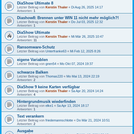
DiaShow Ultimate 8
Letzter Beitrag von
Kerstin Thaler
«
Di Aug 26, 2025 14:17
Antworten:
1
Diashow8: Brennen unter WIN 11 nicht mehr möglich?!
Letzter Beitrag von
Kerstin Thaler
«
Do Jul 03, 2025 12:32
Antworten:
1
DiaShow Ultimate
Letzter Beitrag von
Kerstin Thaler
«
Mi Mär 26, 2025 10:47
Antworten:
11
Ransomware-Schutz
Letzter Beitrag von
Unterfranke63
«
Mi Feb 12, 2025 8:26
eigene Variablen
Letzter Beitrag von
gnen54
«
Mo Okt 07, 2024 19:37
schwarze Balken
Letzter Beitrag von
Thomas220
«
Mo Mai 13, 2024 22:19
Antworten:
2
DiaShow 9 keine Karten verfügbar
Letzter Beitrag von
Kerstin Thaler
«
Sa Apr 20, 2024 14:24
Antworten:
4
Hintergrundmusik wiederfinden
Letzter Beitrag von
elke1
«
Sa Apr 13, 2024 18:17
Antworten:
1
Text verankern
Letzter Beitrag von
friedemannschlotte
«
Do Mär 21, 2024 10:51
Antworten:
2
Ausgabe