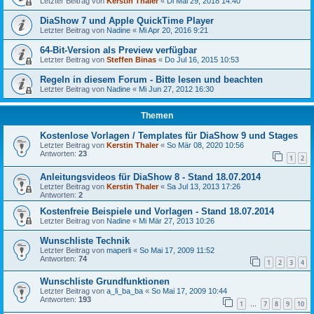
Letzter Beitrag von
Kerstin Thaler
«
Di Mai 29, 2018 14:40
DiaShow 7 und Apple QuickTime Player
Letzter Beitrag von
Nadine
«
Mi Apr 20, 2016 9:21
64-Bit-Version als Preview verfügbar
Letzter Beitrag von
Steffen Binas
«
Do Jul 16, 2015 10:53
Regeln in diesem Forum - Bitte lesen und beachten
Letzter Beitrag von
Nadine
«
Mi Jun 27, 2012 16:30
Themen
Kostenlose Vorlagen / Templates für DiaShow 9 und Stages
Letzter Beitrag von
Kerstin Thaler
«
So Mär 08, 2020 10:56
Antworten:
23
1
2
Anleitungsvideos für DiaShow 8 - Stand 18.07.2014
Letzter Beitrag von
Kerstin Thaler
«
Sa Jul 13, 2013 17:26
Antworten:
2
Kostenfreie Beispiele und Vorlagen - Stand 18.07.2014
Letzter Beitrag von
Nadine
«
Mi Mär 27, 2013 10:26
Wunschliste Technik
Letzter Beitrag von
maperli
«
So Mai 17, 2009 11:52
Antworten:
74
1
2
3
4
Wunschliste Grundfunktionen
Letzter Beitrag von
a_li_ba_ba
«
So Mai 17, 2009 10:44
Antworten:
193
1
7
8
9
10
…