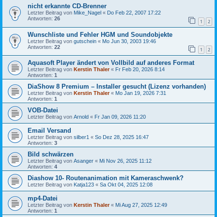
nicht erkannte CD-Brenner
Letzter Beitrag von
Mike_Nagel
«
Do Feb 22, 2007 17:22
Antworten:
26
1
2
Wunschliste und Fehler HGM und Soundobjekte
Letzter Beitrag von
gutschein
«
Mo Jun 30, 2003 19:46
Antworten:
22
1
2
Aquasoft Player ändert von Vollbild auf anderes Format
Letzter Beitrag von
Kerstin Thaler
«
Fr Feb 20, 2026 8:14
Antworten:
1
DiaShow 8 Premium – Installer gesucht (Lizenz vorhanden)
Letzter Beitrag von
Kerstin Thaler
«
Mo Jan 19, 2026 7:31
Antworten:
1
VOB-Datei
Letzter Beitrag von
Arnold
«
Fr Jan 09, 2026 11:20
Email Versand
Letzter Beitrag von
silber1
«
So Dez 28, 2025 16:47
Antworten:
3
Bild schwärzen
Letzter Beitrag von
Asanger
«
Mi Nov 26, 2025 11:12
Antworten:
4
Diashow 10- Routenanimation mit Kameraschwenk?
Letzter Beitrag von
Katja123
«
Sa Okt 04, 2025 12:08
mp4-Datei
Letzter Beitrag von
Kerstin Thaler
«
Mi Aug 27, 2025 12:49
Antworten:
1