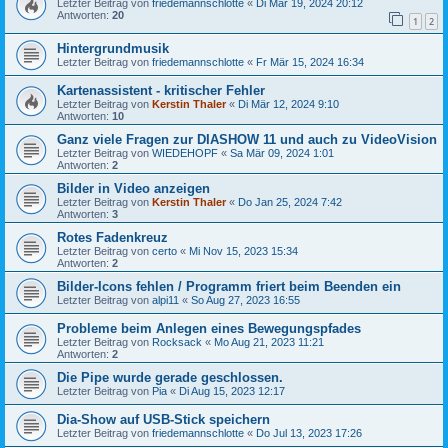
Letzter Beitrag von
friedemannschlotte
«
Di Mär 19, 2024 20:12
Antworten:
20
1
2
Hintergrundmusik
Letzter Beitrag von
friedemannschlotte
«
Fr Mär 15, 2024 16:34
Kartenassistent - kritischer Fehler
Letzter Beitrag von
Kerstin Thaler
«
Di Mär 12, 2024 9:10
Antworten:
10
Ganz viele Fragen zur DIASHOW 11 und auch zu VideoVision
Letzter Beitrag von
WIEDEHOPF
«
Sa Mär 09, 2024 1:01
Antworten:
2
Bilder in Video anzeigen
Letzter Beitrag von
Kerstin Thaler
«
Do Jan 25, 2024 7:42
Antworten:
3
Rotes Fadenkreuz
Letzter Beitrag von
certo
«
Mi Nov 15, 2023 15:34
Antworten:
2
Bilder-Icons fehlen / Programm friert beim Beenden ein
Letzter Beitrag von
alpi11
«
So Aug 27, 2023 16:55
Probleme beim Anlegen eines Bewegungspfades
Letzter Beitrag von
Rocksack
«
Mo Aug 21, 2023 11:21
Antworten:
2
Die Pipe wurde gerade geschlossen.
Letzter Beitrag von
Pia
«
Di Aug 15, 2023 12:17
Dia-Show auf USB-Stick speichern
Letzter Beitrag von
friedemannschlotte
«
Do Jul 13, 2023 17:26