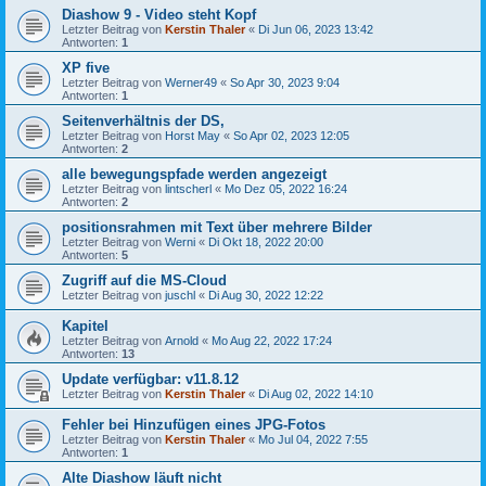
Diashow 9 - Video steht Kopf
Letzter Beitrag von
Kerstin Thaler
«
Di Jun 06, 2023 13:42
Antworten:
1
XP five
Letzter Beitrag von
Werner49
«
So Apr 30, 2023 9:04
Antworten:
1
Seitenverhältnis der DS,
Letzter Beitrag von
Horst May
«
So Apr 02, 2023 12:05
Antworten:
2
alle bewegungspfade werden angezeigt
Letzter Beitrag von
lintscherl
«
Mo Dez 05, 2022 16:24
Antworten:
2
positionsrahmen mit Text über mehrere Bilder
Letzter Beitrag von
Werni
«
Di Okt 18, 2022 20:00
Antworten:
5
Zugriff auf die MS-Cloud
Letzter Beitrag von
juschl
«
Di Aug 30, 2022 12:22
Kapitel
Letzter Beitrag von
Arnold
«
Mo Aug 22, 2022 17:24
Antworten:
13
Update verfügbar: v11.8.12
Letzter Beitrag von
Kerstin Thaler
«
Di Aug 02, 2022 14:10
Fehler bei Hinzufügen eines JPG-Fotos
Letzter Beitrag von
Kerstin Thaler
«
Mo Jul 04, 2022 7:55
Antworten:
1
Alte Diashow läuft nicht