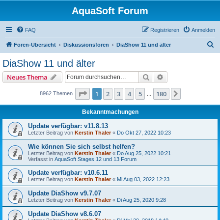
AquaSoft Forum
FAQ
Registrieren
Anmelden
S
Foren-Übersicht
Diskussionsforen
DiaShow 11 und älter
u
DiaShow 11 und älter
c
Suche
Erweiterte Suche
Neues Thema
h
e
Seite
1
von
180
1
2
3
4
5
180
Nächste
8962 Themen
…
Bekanntmachungen
Update verfügbar: v11.8.13
Letzter Beitrag von
Kerstin Thaler
«
Do Okt 27, 2022 10:23
Wie können Sie sich selbst helfen?
Letzter Beitrag von
Kerstin Thaler
«
Do Aug 25, 2022 10:21
Verfasst in
AquaSoft Stages 12 und 13 Forum
Update verfügbar: v10.6.11
Letzter Beitrag von
Kerstin Thaler
«
Mi Aug 03, 2022 12:23
Update DiaShow v9.7.07
Letzter Beitrag von
Kerstin Thaler
«
Di Aug 25, 2020 9:28
Update DiaShow v8.6.07