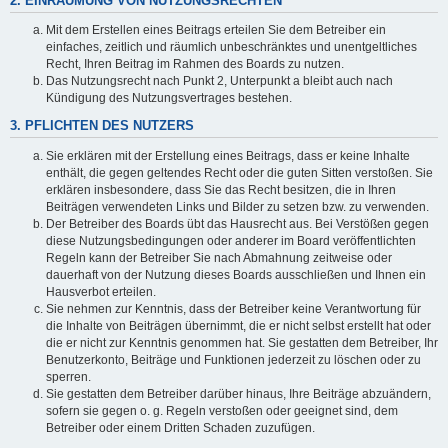
2. EINRÄUMUNG VON NUTZUNGSRECHTEN
Mit dem Erstellen eines Beitrags erteilen Sie dem Betreiber ein
einfaches, zeitlich und räumlich unbeschränktes und unentgeltliches
Recht, Ihren Beitrag im Rahmen des Boards zu nutzen.
Das Nutzungsrecht nach Punkt 2, Unterpunkt a bleibt auch nach
Kündigung des Nutzungsvertrages bestehen.
3. PFLICHTEN DES NUTZERS
Sie erklären mit der Erstellung eines Beitrags, dass er keine Inhalte
enthält, die gegen geltendes Recht oder die guten Sitten verstoßen. Sie
erklären insbesondere, dass Sie das Recht besitzen, die in Ihren
Beiträgen verwendeten Links und Bilder zu setzen bzw. zu verwenden.
Der Betreiber des Boards übt das Hausrecht aus. Bei Verstößen gegen
diese Nutzungsbedingungen oder anderer im Board veröffentlichten
Regeln kann der Betreiber Sie nach Abmahnung zeitweise oder
dauerhaft von der Nutzung dieses Boards ausschließen und Ihnen ein
Hausverbot erteilen.
Sie nehmen zur Kenntnis, dass der Betreiber keine Verantwortung für
die Inhalte von Beiträgen übernimmt, die er nicht selbst erstellt hat oder
die er nicht zur Kenntnis genommen hat. Sie gestatten dem Betreiber, Ihr
Benutzerkonto, Beiträge und Funktionen jederzeit zu löschen oder zu
sperren.
Sie gestatten dem Betreiber darüber hinaus, Ihre Beiträge abzuändern,
sofern sie gegen o. g. Regeln verstoßen oder geeignet sind, dem
Betreiber oder einem Dritten Schaden zuzufügen.