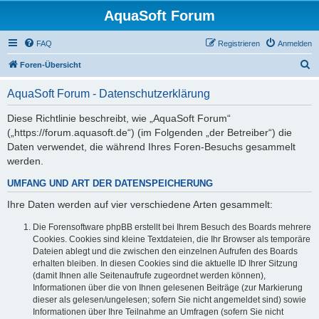
AquaSoft Forum
FAQ
Registrieren
Anmelden
S
Foren-Übersicht
u
AquaSoft Forum - Datenschutzerklärung
c
h
Diese Richtlinie beschreibt, wie „AquaSoft Forum“
(„https://forum.aquasoft.de“) (im Folgenden „der Betreiber“) die
e
Daten verwendet, die während Ihres Foren-Besuchs gesammelt
werden.
UMFANG UND ART DER DATENSPEICHERUNG
Ihre Daten werden auf vier verschiedene Arten gesammelt:
Die Forensoftware phpBB erstellt bei Ihrem Besuch des Boards mehrere
Cookies. Cookies sind kleine Textdateien, die Ihr Browser als temporäre
Dateien ablegt und die zwischen den einzelnen Aufrufen des Boards
erhalten bleiben. In diesen Cookies sind die aktuelle ID Ihrer Sitzung
(damit Ihnen alle Seitenaufrufe zugeordnet werden können),
Informationen über die von Ihnen gelesenen Beiträge (zur Markierung
dieser als gelesen/ungelesen; sofern Sie nicht angemeldet sind) sowie
Informationen über Ihre Teilnahme an Umfragen (sofern Sie nicht