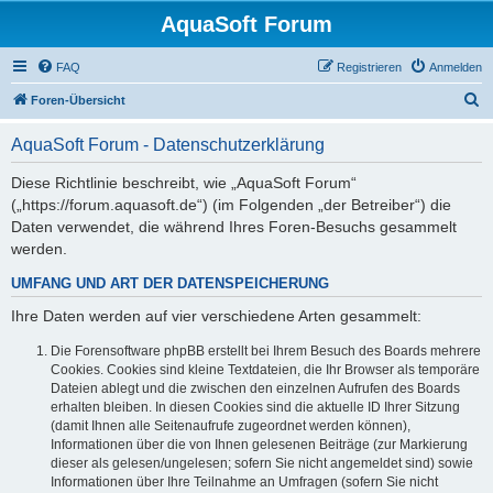
AquaSoft Forum
FAQ
Registrieren
Anmelden
S
Foren-Übersicht
u
AquaSoft Forum - Datenschutzerklärung
c
h
Diese Richtlinie beschreibt, wie „AquaSoft Forum“
(„https://forum.aquasoft.de“) (im Folgenden „der Betreiber“) die
e
Daten verwendet, die während Ihres Foren-Besuchs gesammelt
werden.
UMFANG UND ART DER DATENSPEICHERUNG
Ihre Daten werden auf vier verschiedene Arten gesammelt:
Die Forensoftware phpBB erstellt bei Ihrem Besuch des Boards mehrere
Cookies. Cookies sind kleine Textdateien, die Ihr Browser als temporäre
Dateien ablegt und die zwischen den einzelnen Aufrufen des Boards
erhalten bleiben. In diesen Cookies sind die aktuelle ID Ihrer Sitzung
(damit Ihnen alle Seitenaufrufe zugeordnet werden können),
Informationen über die von Ihnen gelesenen Beiträge (zur Markierung
dieser als gelesen/ungelesen; sofern Sie nicht angemeldet sind) sowie
Informationen über Ihre Teilnahme an Umfragen (sofern Sie nicht