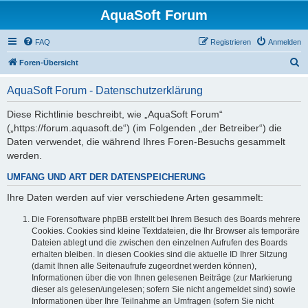
AquaSoft Forum
FAQ
Registrieren
Anmelden
S
Foren-Übersicht
u
AquaSoft Forum - Datenschutzerklärung
c
h
Diese Richtlinie beschreibt, wie „AquaSoft Forum“
(„https://forum.aquasoft.de“) (im Folgenden „der Betreiber“) die
e
Daten verwendet, die während Ihres Foren-Besuchs gesammelt
werden.
UMFANG UND ART DER DATENSPEICHERUNG
Ihre Daten werden auf vier verschiedene Arten gesammelt:
Die Forensoftware phpBB erstellt bei Ihrem Besuch des Boards mehrere
Cookies. Cookies sind kleine Textdateien, die Ihr Browser als temporäre
Dateien ablegt und die zwischen den einzelnen Aufrufen des Boards
erhalten bleiben. In diesen Cookies sind die aktuelle ID Ihrer Sitzung
(damit Ihnen alle Seitenaufrufe zugeordnet werden können),
Informationen über die von Ihnen gelesenen Beiträge (zur Markierung
dieser als gelesen/ungelesen; sofern Sie nicht angemeldet sind) sowie
Informationen über Ihre Teilnahme an Umfragen (sofern Sie nicht