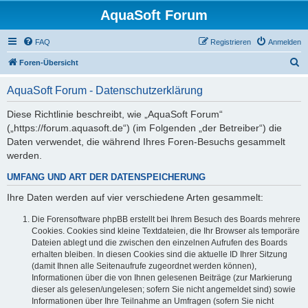
AquaSoft Forum
FAQ
Registrieren
Anmelden
S
Foren-Übersicht
u
AquaSoft Forum - Datenschutzerklärung
c
h
Diese Richtlinie beschreibt, wie „AquaSoft Forum“
(„https://forum.aquasoft.de“) (im Folgenden „der Betreiber“) die
e
Daten verwendet, die während Ihres Foren-Besuchs gesammelt
werden.
UMFANG UND ART DER DATENSPEICHERUNG
Ihre Daten werden auf vier verschiedene Arten gesammelt:
Die Forensoftware phpBB erstellt bei Ihrem Besuch des Boards mehrere
Cookies. Cookies sind kleine Textdateien, die Ihr Browser als temporäre
Dateien ablegt und die zwischen den einzelnen Aufrufen des Boards
erhalten bleiben. In diesen Cookies sind die aktuelle ID Ihrer Sitzung
(damit Ihnen alle Seitenaufrufe zugeordnet werden können),
Informationen über die von Ihnen gelesenen Beiträge (zur Markierung
dieser als gelesen/ungelesen; sofern Sie nicht angemeldet sind) sowie
Informationen über Ihre Teilnahme an Umfragen (sofern Sie nicht