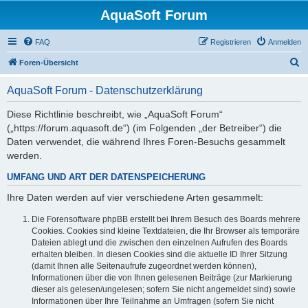
AquaSoft Forum
FAQ
Registrieren
Anmelden
S
Foren-Übersicht
u
AquaSoft Forum - Datenschutzerklärung
c
h
Diese Richtlinie beschreibt, wie „AquaSoft Forum“
(„https://forum.aquasoft.de“) (im Folgenden „der Betreiber“) die
e
Daten verwendet, die während Ihres Foren-Besuchs gesammelt
werden.
UMFANG UND ART DER DATENSPEICHERUNG
Ihre Daten werden auf vier verschiedene Arten gesammelt:
Die Forensoftware phpBB erstellt bei Ihrem Besuch des Boards mehrere
Cookies. Cookies sind kleine Textdateien, die Ihr Browser als temporäre
Dateien ablegt und die zwischen den einzelnen Aufrufen des Boards
erhalten bleiben. In diesen Cookies sind die aktuelle ID Ihrer Sitzung
(damit Ihnen alle Seitenaufrufe zugeordnet werden können),
Informationen über die von Ihnen gelesenen Beiträge (zur Markierung
dieser als gelesen/ungelesen; sofern Sie nicht angemeldet sind) sowie
Informationen über Ihre Teilnahme an Umfragen (sofern Sie nicht