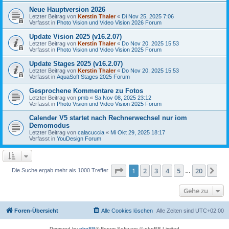
Neue Hauptversion 2026
Letzter Beitrag von
Kerstin Thaler
«
Di Nov 25, 2025 7:06
Verfasst in
Photo Vision und Video Vision 2026 Forum
Update Vision 2025 (v16.2.07)
Letzter Beitrag von
Kerstin Thaler
«
Do Nov 20, 2025 15:53
Verfasst in
Photo Vision und Video Vision 2025 Forum
Update Stages 2025 (v16.2.07)
Letzter Beitrag von
Kerstin Thaler
«
Do Nov 20, 2025 15:53
Verfasst in
AquaSoft Stages 2025 Forum
Gesprochene Kommentare zu Fotos
Letzter Beitrag von
pmb
«
Sa Nov 08, 2025 23:12
Verfasst in
Photo Vision und Video Vision 2025 Forum
Calender V5 startet nach Rechnerwechsel nur iom
Demomodus
Letzter Beitrag von
calacuccia
«
Mi Okt 29, 2025 18:17
Verfasst in
YouDesign Forum
Seite
1
von
20
1
2
3
4
5
20
Nä
Die Suche ergab mehr als 1000 Treffer
…
Gehe zu
Foren-Übersicht
Alle Cookies löschen
Alle Zeiten sind
UTC+02:00
Powered by
phpBB
® Forum Software © phpBB Limited