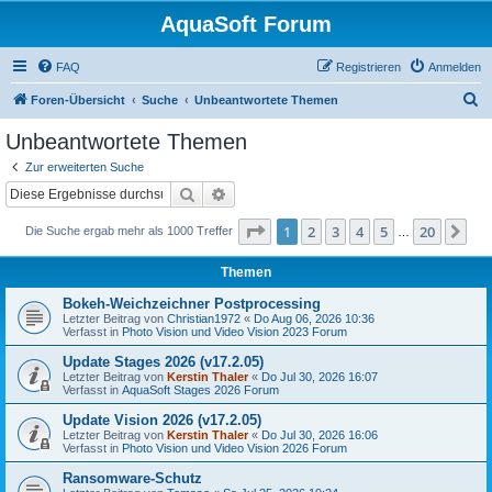
AquaSoft Forum
FAQ
Registrieren
Anmelden
S
Foren-Übersicht
Suche
Unbeantwortete Themen
u
Unbeantwortete Themen
c
Zur erweiterten Suche
h
Suche
Erweiterte Suche
e
Seite
1
von
20
1
2
3
4
5
20
Nä
Die Suche ergab mehr als 1000 Treffer
…
Themen
Bokeh-Weichzeichner Postprocessing
Letzter Beitrag von
Christian1972
«
Do Aug 06, 2026 10:36
Verfasst in
Photo Vision und Video Vision 2023 Forum
Update Stages 2026 (v17.2.05)
Letzter Beitrag von
Kerstin Thaler
«
Do Jul 30, 2026 16:07
Verfasst in
AquaSoft Stages 2026 Forum
Update Vision 2026 (v17.2.05)
Letzter Beitrag von
Kerstin Thaler
«
Do Jul 30, 2026 16:06
Verfasst in
Photo Vision und Video Vision 2026 Forum
Ransomware-Schutz