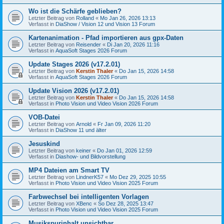
Wo ist die Schärfe geblieben?
Letzter Beitrag von
Rolland
«
Mo Jan 26, 2026 13:13
Verfasst in
DiaShow / Vision 12 und Vision 13 Forum
Kartenanimation - Pfad importieren aus gpx-Daten
Letzter Beitrag von
Reisender
«
Di Jan 20, 2026 11:16
Verfasst in
AquaSoft Stages 2026 Forum
Update Stages 2026 (v17.2.01)
Letzter Beitrag von
Kerstin Thaler
«
Do Jan 15, 2026 14:58
Verfasst in
AquaSoft Stages 2026 Forum
Update Vision 2026 (v17.2.01)
Letzter Beitrag von
Kerstin Thaler
«
Do Jan 15, 2026 14:58
Verfasst in
Photo Vision und Video Vision 2026 Forum
VOB-Datei
Letzter Beitrag von
Arnold
«
Fr Jan 09, 2026 11:20
Verfasst in
DiaShow 11 und älter
Jesuskind
Letzter Beitrag von
keiner
«
Do Jan 01, 2026 12:59
Verfasst in
Diashow- und Bildvorstellung
MP4 Dateien am Smart TV
Letzter Beitrag von
LindnerK57
«
Mo Dez 29, 2025 10:55
Verfasst in
Photo Vision und Video Vision 2025 Forum
Farbwechsel bei intelligenten Vorlagen
Letzter Beitrag von
XBenc
«
So Dez 28, 2025 13:47
Verfasst in
Photo Vision und Video Vision 2025 Forum
Musikspurinhalt unsichtbar