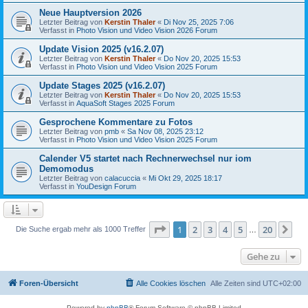
Neue Hauptversion 2026
Letzter Beitrag von
Kerstin Thaler
«
Di Nov 25, 2025 7:06
Verfasst in
Photo Vision und Video Vision 2026 Forum
Update Vision 2025 (v16.2.07)
Letzter Beitrag von
Kerstin Thaler
«
Do Nov 20, 2025 15:53
Verfasst in
Photo Vision und Video Vision 2025 Forum
Update Stages 2025 (v16.2.07)
Letzter Beitrag von
Kerstin Thaler
«
Do Nov 20, 2025 15:53
Verfasst in
AquaSoft Stages 2025 Forum
Gesprochene Kommentare zu Fotos
Letzter Beitrag von
pmb
«
Sa Nov 08, 2025 23:12
Verfasst in
Photo Vision und Video Vision 2025 Forum
Calender V5 startet nach Rechnerwechsel nur iom
Demomodus
Letzter Beitrag von
calacuccia
«
Mi Okt 29, 2025 18:17
Verfasst in
YouDesign Forum
Seite
1
von
20
1
2
3
4
5
20
Nä
Die Suche ergab mehr als 1000 Treffer
…
Gehe zu
Foren-Übersicht
Alle Cookies löschen
Alle Zeiten sind
UTC+02:00
Powered by
phpBB
® Forum Software © phpBB Limited