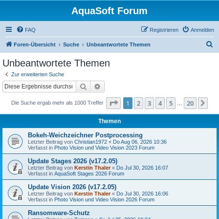
AquaSoft Forum
FAQ
Registrieren
Anmelden
S
Foren-Übersicht
Suche
Unbeantwortete Themen
u
Unbeantwortete Themen
c
Zur erweiterten Suche
h
Suche
Erweiterte Suche
e
Seite
1
von
20
1
2
3
4
5
20
Nä
Die Suche ergab mehr als 1000 Treffer
…
Themen
Bokeh-Weichzeichner Postprocessing
Letzter Beitrag von
Christian1972
«
Do Aug 06, 2026 10:36
Verfasst in
Photo Vision und Video Vision 2023 Forum
Update Stages 2026 (v17.2.05)
Letzter Beitrag von
Kerstin Thaler
«
Do Jul 30, 2026 16:07
Verfasst in
AquaSoft Stages 2026 Forum
Update Vision 2026 (v17.2.05)
Letzter Beitrag von
Kerstin Thaler
«
Do Jul 30, 2026 16:06
Verfasst in
Photo Vision und Video Vision 2026 Forum
Ransomware-Schutz