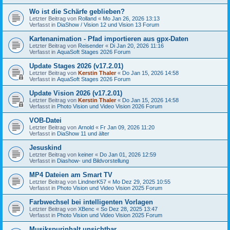
Wo ist die Schärfe geblieben?
Letzter Beitrag von
Rolland
«
Mo Jan 26, 2026 13:13
Verfasst in
DiaShow / Vision 12 und Vision 13 Forum
Kartenanimation - Pfad importieren aus gpx-Daten
Letzter Beitrag von
Reisender
«
Di Jan 20, 2026 11:16
Verfasst in
AquaSoft Stages 2026 Forum
Update Stages 2026 (v17.2.01)
Letzter Beitrag von
Kerstin Thaler
«
Do Jan 15, 2026 14:58
Verfasst in
AquaSoft Stages 2026 Forum
Update Vision 2026 (v17.2.01)
Letzter Beitrag von
Kerstin Thaler
«
Do Jan 15, 2026 14:58
Verfasst in
Photo Vision und Video Vision 2026 Forum
VOB-Datei
Letzter Beitrag von
Arnold
«
Fr Jan 09, 2026 11:20
Verfasst in
DiaShow 11 und älter
Jesuskind
Letzter Beitrag von
keiner
«
Do Jan 01, 2026 12:59
Verfasst in
Diashow- und Bildvorstellung
MP4 Dateien am Smart TV
Letzter Beitrag von
LindnerK57
«
Mo Dez 29, 2025 10:55
Verfasst in
Photo Vision und Video Vision 2025 Forum
Farbwechsel bei intelligenten Vorlagen
Letzter Beitrag von
XBenc
«
So Dez 28, 2025 13:47
Verfasst in
Photo Vision und Video Vision 2025 Forum
Musikspurinhalt unsichtbar