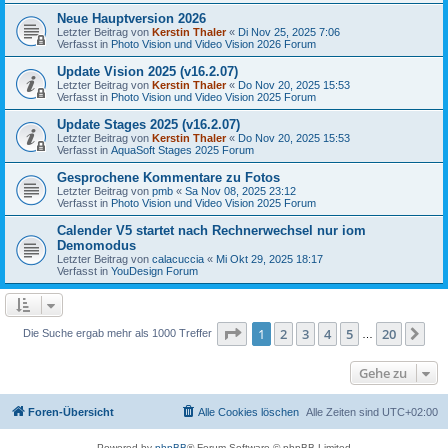
Neue Hauptversion 2026
Letzter Beitrag von
Kerstin Thaler
«
Di Nov 25, 2025 7:06
Verfasst in
Photo Vision und Video Vision 2026 Forum
Update Vision 2025 (v16.2.07)
Letzter Beitrag von
Kerstin Thaler
«
Do Nov 20, 2025 15:53
Verfasst in
Photo Vision und Video Vision 2025 Forum
Update Stages 2025 (v16.2.07)
Letzter Beitrag von
Kerstin Thaler
«
Do Nov 20, 2025 15:53
Verfasst in
AquaSoft Stages 2025 Forum
Gesprochene Kommentare zu Fotos
Letzter Beitrag von
pmb
«
Sa Nov 08, 2025 23:12
Verfasst in
Photo Vision und Video Vision 2025 Forum
Calender V5 startet nach Rechnerwechsel nur iom
Demomodus
Letzter Beitrag von
calacuccia
«
Mi Okt 29, 2025 18:17
Verfasst in
YouDesign Forum
Seite
1
von
20
1
2
3
4
5
20
Nä
Die Suche ergab mehr als 1000 Treffer
…
Gehe zu
Foren-Übersicht
Alle Cookies löschen
Alle Zeiten sind
UTC+02:00
Powered by
phpBB
® Forum Software © phpBB Limited