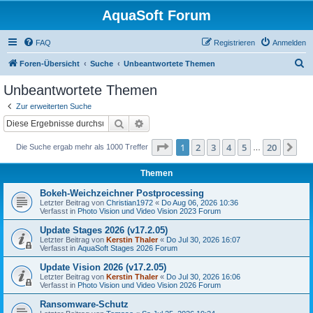
AquaSoft Forum
FAQ
Registrieren
Anmelden
S
Foren-Übersicht
Suche
Unbeantwortete Themen
u
Unbeantwortete Themen
c
Zur erweiterten Suche
h
Suche
Erweiterte Suche
e
Seite
1
von
20
1
2
3
4
5
20
Nä
Die Suche ergab mehr als 1000 Treffer
…
Themen
Bokeh-Weichzeichner Postprocessing
Letzter Beitrag von
Christian1972
«
Do Aug 06, 2026 10:36
Verfasst in
Photo Vision und Video Vision 2023 Forum
Update Stages 2026 (v17.2.05)
Letzter Beitrag von
Kerstin Thaler
«
Do Jul 30, 2026 16:07
Verfasst in
AquaSoft Stages 2026 Forum
Update Vision 2026 (v17.2.05)
Letzter Beitrag von
Kerstin Thaler
«
Do Jul 30, 2026 16:06
Verfasst in
Photo Vision und Video Vision 2026 Forum
Ransomware-Schutz