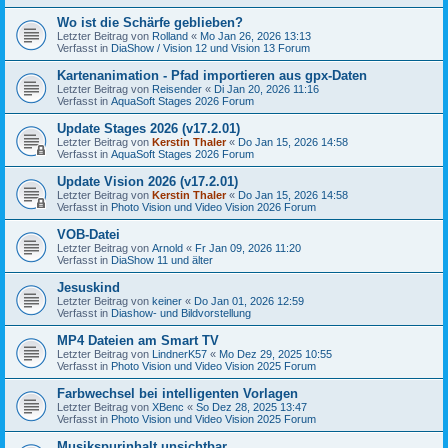
Wo ist die Schärfe geblieben?
Letzter Beitrag von
Rolland
«
Mo Jan 26, 2026 13:13
Verfasst in
DiaShow / Vision 12 und Vision 13 Forum
Kartenanimation - Pfad importieren aus gpx-Daten
Letzter Beitrag von
Reisender
«
Di Jan 20, 2026 11:16
Verfasst in
AquaSoft Stages 2026 Forum
Update Stages 2026 (v17.2.01)
Letzter Beitrag von
Kerstin Thaler
«
Do Jan 15, 2026 14:58
Verfasst in
AquaSoft Stages 2026 Forum
Update Vision 2026 (v17.2.01)
Letzter Beitrag von
Kerstin Thaler
«
Do Jan 15, 2026 14:58
Verfasst in
Photo Vision und Video Vision 2026 Forum
VOB-Datei
Letzter Beitrag von
Arnold
«
Fr Jan 09, 2026 11:20
Verfasst in
DiaShow 11 und älter
Jesuskind
Letzter Beitrag von
keiner
«
Do Jan 01, 2026 12:59
Verfasst in
Diashow- und Bildvorstellung
MP4 Dateien am Smart TV
Letzter Beitrag von
LindnerK57
«
Mo Dez 29, 2025 10:55
Verfasst in
Photo Vision und Video Vision 2025 Forum
Farbwechsel bei intelligenten Vorlagen
Letzter Beitrag von
XBenc
«
So Dez 28, 2025 13:47
Verfasst in
Photo Vision und Video Vision 2025 Forum
Musikspurinhalt unsichtbar