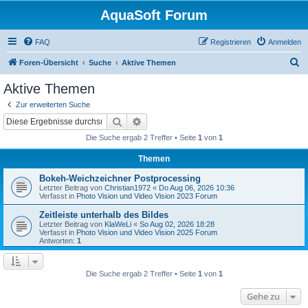
AquaSoft Forum
FAQ
Registrieren
Anmelden
S
Foren-Übersicht
Suche
Aktive Themen
u
Aktive Themen
c
Zur erweiterten Suche
h
Suche
Erweiterte Suche
e
Die Suche ergab 2 Treffer • Seite
1
von
1
Themen
Bokeh-Weichzeichner Postprocessing
Letzter Beitrag von
Christian1972
«
Do Aug 06, 2026 10:36
Verfasst in
Photo Vision und Video Vision 2023 Forum
Zeitleiste unterhalb des Bildes
Letzter Beitrag von
KlaWeLi
«
So Aug 02, 2026 18:28
Verfasst in
Photo Vision und Video Vision 2025 Forum
Antworten:
1
Die Suche ergab 2 Treffer • Seite
1
von
1
Gehe zu