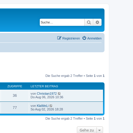
Suche
Erweiterte Suche
Registrieren
Anmelden
Die Suche ergab 2 Treffer • Seite
1
von
1
ZUGRIFFE
LETZTER BEITRAG
von
Christian1972
36
Do Aug 06, 2026 10:36
von
KlaWeLi
77
So Aug 02, 2026 18:28
Die Suche ergab 2 Treffer • Seite
1
von
1
Gehe zu