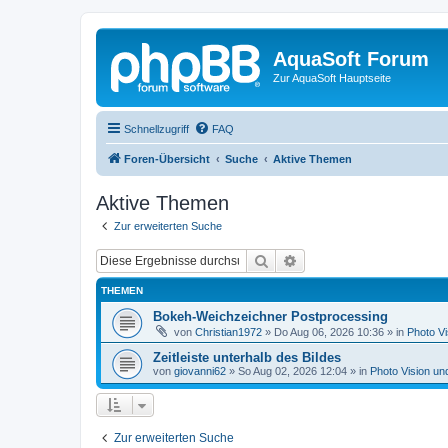
AquaSoft Forum
Zur AquaSoft Hauptseite
Schnellzugriff
FAQ
Foren-Übersicht
Suche
Aktive Themen
Aktive Themen
Zur erweiterten Suche
Suche
Erweiterte Suche
THEMEN
Bokeh-Weichzeichner Postprocessing
von
Christian1972
»
Do Aug 06, 2026 10:36
» in
Photo Vi
Zeitleiste unterhalb des Bildes
von
giovanni62
»
So Aug 02, 2026 12:04
» in
Photo Vision un
Zur erweiterten Suche