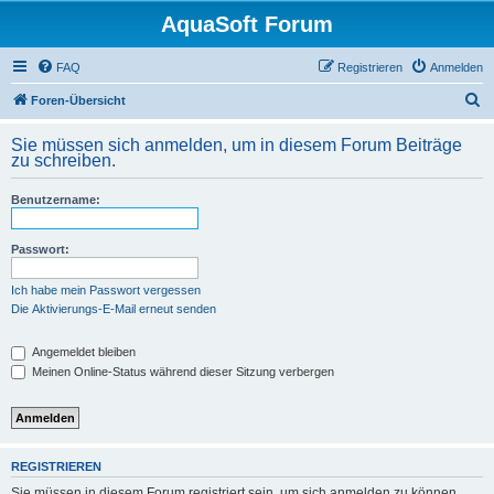
AquaSoft Forum
FAQ
Registrieren
Anmelden
S
Foren-Übersicht
u
Sie müssen sich anmelden, um in diesem Forum Beiträge
c
zu schreiben.
h
Benutzername:
e
Passwort:
Ich habe mein Passwort vergessen
Die Aktivierungs-E-Mail erneut senden
Angemeldet bleiben
Meinen Online-Status während dieser Sitzung verbergen
REGISTRIEREN
Sie müssen in diesem Forum registriert sein, um sich anmelden zu können.