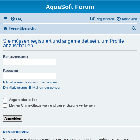
AquaSoft Forum
FAQ
Registrieren
Anmelden
S
Foren-Übersicht
u
Sie müssen registriert und angemeldet sein, um Profile
c
anzuschauen.
h
Benutzername:
e
Passwort:
Ich habe mein Passwort vergessen
Die Aktivierungs-E-Mail erneut senden
Angemeldet bleiben
Meinen Online-Status während dieser Sitzung verbergen
REGISTRIEREN
Sie müssen in diesem Forum registriert sein, um sich anmelden zu können.