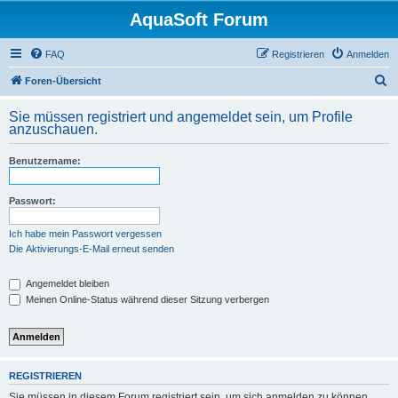
AquaSoft Forum
FAQ
Registrieren
Anmelden
S
Foren-Übersicht
u
Sie müssen registriert und angemeldet sein, um Profile
c
anzuschauen.
h
Benutzername:
e
Passwort:
Ich habe mein Passwort vergessen
Die Aktivierungs-E-Mail erneut senden
Angemeldet bleiben
Meinen Online-Status während dieser Sitzung verbergen
REGISTRIEREN
Sie müssen in diesem Forum registriert sein, um sich anmelden zu können.