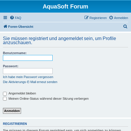
AquaSoft Forum
FAQ
Registrieren
Anmelden
S
Foren-Übersicht
u
Sie müssen registriert und angemeldet sein, um Profile
c
anzuschauen.
h
Benutzername:
e
Passwort:
Ich habe mein Passwort vergessen
Die Aktivierungs-E-Mail erneut senden
Angemeldet bleiben
Meinen Online-Status während dieser Sitzung verbergen
REGISTRIEREN
Sie müssen in diesem Forum registriert sein, um sich anmelden zu können.