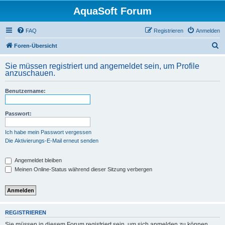
AquaSoft Forum
FAQ
Registrieren
Anmelden
S
Foren-Übersicht
u
Sie müssen registriert und angemeldet sein, um Profile
c
anzuschauen.
h
Benutzername:
e
Passwort:
Ich habe mein Passwort vergessen
Die Aktivierungs-E-Mail erneut senden
Angemeldet bleiben
Meinen Online-Status während dieser Sitzung verbergen
REGISTRIEREN
Sie müssen in diesem Forum registriert sein, um sich anmelden zu können.