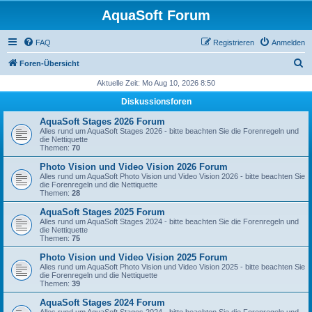
AquaSoft Forum
FAQ
Registrieren
Anmelden
S
Foren-Übersicht
u
Aktuelle Zeit: Mo Aug 10, 2026 8:50
c
Diskussionsforen
h
AquaSoft Stages 2026 Forum
e
Alles rund um AquaSoft Stages 2026 - bitte beachten Sie die Forenregeln und
die Nettiquette
Themen:
70
Photo Vision und Video Vision 2026 Forum
Alles rund um AquaSoft Photo Vision und Video Vision 2026 - bitte beachten Sie
die Forenregeln und die Nettiquette
Themen:
28
AquaSoft Stages 2025 Forum
Alles rund um AquaSoft Stages 2024 - bitte beachten Sie die Forenregeln und
die Nettiquette
Themen:
75
Photo Vision und Video Vision 2025 Forum
Alles rund um AquaSoft Photo Vision und Video Vision 2025 - bitte beachten Sie
die Forenregeln und die Nettiquette
Themen:
39
AquaSoft Stages 2024 Forum