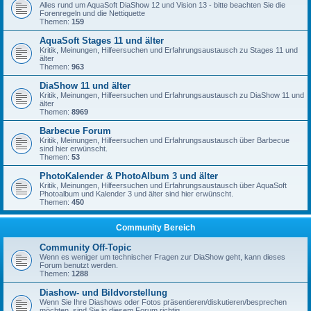
Alles rund um AquaSoft DiaShow 12 und Vision 13 - bitte beachten Sie die
Forenregeln und die Nettiquette
Themen:
159
AquaSoft Stages 11 und älter
Kritik, Meinungen, Hilfeersuchen und Erfahrungsaustausch zu Stages 11 und
älter
Themen:
963
DiaShow 11 und älter
Kritik, Meinungen, Hilfeersuchen und Erfahrungsaustausch zu DiaShow 11 und
älter
Themen:
8969
Barbecue Forum
Kritik, Meinungen, Hilfeersuchen und Erfahrungsaustausch über Barbecue
sind hier erwünscht.
Themen:
53
PhotoKalender & PhotoAlbum 3 und älter
Kritik, Meinungen, Hilfeersuchen und Erfahrungsaustausch über AquaSoft
Photoalbum und Kalender 3 und älter sind hier erwünscht.
Themen:
450
Community Bereich
Community Off-Topic
Wenn es weniger um technischer Fragen zur DiaShow geht, kann dieses
Forum benutzt werden.
Themen:
1288
Diashow- und Bildvorstellung
Wenn Sie Ihre Diashows oder Fotos präsentieren/diskutieren/besprechen
möchten, sind Sie in diesem Forum richtig.