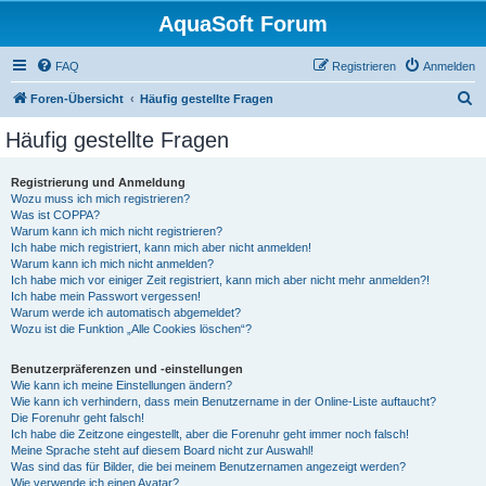
AquaSoft Forum
FAQ
Registrieren
Anmelden
S
Foren-Übersicht
Häufig gestellte Fragen
u
Häufig gestellte Fragen
c
h
Registrierung und Anmeldung
Wozu muss ich mich registrieren?
e
Was ist COPPA?
Warum kann ich mich nicht registrieren?
Ich habe mich registriert, kann mich aber nicht anmelden!
Warum kann ich mich nicht anmelden?
Ich habe mich vor einiger Zeit registriert, kann mich aber nicht mehr anmelden?!
Ich habe mein Passwort vergessen!
Warum werde ich automatisch abgemeldet?
Wozu ist die Funktion „Alle Cookies löschen“?
Benutzerpräferenzen und -einstellungen
Wie kann ich meine Einstellungen ändern?
Wie kann ich verhindern, dass mein Benutzername in der Online-Liste auftaucht?
Die Forenuhr geht falsch!
Ich habe die Zeitzone eingestellt, aber die Forenuhr geht immer noch falsch!
Meine Sprache steht auf diesem Board nicht zur Auswahl!
Was sind das für Bilder, die bei meinem Benutzernamen angezeigt werden?
Wie verwende ich einen Avatar?