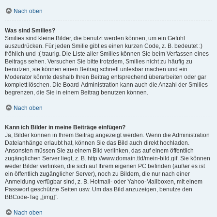
Nach oben
Was sind Smilies?
Smilies sind kleine Bilder, die benutzt werden können, um ein Gefühl
auszudrücken. Für jeden Smilie gibt es einen kurzen Code, z. B. bedeutet :)
fröhlich und :( traurig. Die Liste aller Smilies können Sie beim Verfassen eines
Beitrags sehen. Versuchen Sie bitte trotzdem, Smilies nicht zu häufig zu
benutzen, sie können einen Beitrag schnell unlesbar machen und ein
Moderator könnte deshalb Ihren Beitrag entsprechend überarbeiten oder gar
komplett löschen. Die Board-Administration kann auch die Anzahl der Smilies
begrenzen, die Sie in einem Beitrag benutzen können.
Nach oben
Kann ich Bilder in meine Beiträge einfügen?
Ja, Bilder können in Ihrem Beitrag angezeigt werden. Wenn die Administration
Dateianhänge erlaubt hat, können Sie das Bild auch direkt hochladen.
Ansonsten müssen Sie zu einem Bild verlinken, das auf einem öffentlich
zugänglichen Server liegt, z. B. http://www.domain.tld/mein-bild.gif. Sie können
weder Bilder verlinken, die sich auf Ihrem eigenen PC befinden (außer es ist
ein öffentlich zugänglicher Server), noch zu Bildern, die nur nach einer
Anmeldung verfügbar sind, z. B. Hotmail- oder Yahoo-Mailboxen, mit einem
Passwort geschützte Seiten usw. Um das Bild anzuzeigen, benutze den
BBCode-Tag „[img]“.
Nach oben