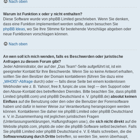
Nach oben
Warum ist Funktion x oder y nicht enthalten?
Diese Software wurde von phpBB Limited geschrieben. Wenn Sie denken,
dass eine Funktion implementiert werden sollte, dann besuchen Sie
phpBB Ideas
, wo Sie Ihre Stimme für bestehende Vorschläge abgeben oder
neue Funktionen vorschlagen können.
Nach oben
An wen soll ich mich wenden, falls es Beschwerden oder juristische
Anfragen zu diesem Forum gibt?
Jeder Administrator, der auf der „Das Team“-Seite aufgeführt ist, ist ein
geeigneter Kontakt für Ihre Beschwerde. Wenn Sie so keine Antwort erhalten,
sollten Sie den Besitzer der Domain kontaktieren (führen Sie dazu eine
„WHOIS“-Abfrage
durch) oder — falls diese Seite bei einem kostenlosen
Webhoster wie z. B. Yahoo!, free.fr, funpic.de usw. liegt — den Support oder
den Abuse-Kontakt des betreffenden Dienstes. Bitte beachten Sie, dass phpBB
Limited (phpBB.com) und phpBB Deutschland e. V. (phpBB.de)
absolut keinen
Einfluss
auf die Benutzung oder den oder die Benutzer der Forensoftware
haben und dafür in keiner Weise zur Verantwortung herangezogen werden
können. Kontaktieren Sie daher nie phpBB Limited oder phpBB Deutschland
e. V. in Zusammenhang mit jeglichen juristischen Fragen
(Unterlassungserklärungen, Haftungsfragen usw.), die
sich nicht direkt
auf die
Website phpbb.com, phpbb.de oder die phpBB-Software selbst beziehen. Falls
Sie phpBB Limited oder phpBB Deutschland e. V. E-Mails schreiben, die die
Softwarenutzung durch Dritte
betreffen, so werden Sie, wenn überhaupt,