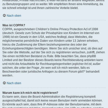
Avatarbilder, Private Nachrichten, E-Mail-Versand an andere Mitglieder, Beitritt
zu Benutzergruppen und so weiter. Wir empfehlen Ihnen eine Anmeldung, da
sie schnell erledigt ist und Ihnen zahlreiche Vorteile bietet.
Nach oben
Was ist COPPA?
COPPA, ausgeschrieben Children’s Online Privacy Protection Act of 1998
(deutsch: Gesetz zum Schutz der Privatsphäre von Kindern im Internet von
1998) ist ein Gesetz in den USA, welches festlegt, dass Websites, die
möglicherweise persönliche Daten von Kindern unter 13 Jahren erheben,
hierzu die Zustimmung der Eltern beziehungsweise des oder der
Erziehungsberechtigten benötigen. Wenn Sie sich unsicher sind, ob dies auf
Sie oder die Website, auf der Sie sich zu registrieren versuchen, zutrifft, ziehen
Sie einen rechtlichen Beistand zu Rate. Bitte beachten Sie, dass phpBB
Limited und der Besitzer dieses Boards keine Rechtsberatung anbieten kann
und nicht die Anlaufstelle für Rechtsangelegenheiten jeglicher Art ist; außer
solchen, die unter der Frage „An wen soll ich mich wenden, falls es
Beschwerden oder juristische Anfragen zu diesem Forum gibt?“ behandelt
werden.
Nach oben
Warum kann ich mich nicht registrieren?
Es kann sein, dass die Board-Administration die Registrierung komplett
ausgeschaltet hat, damit sich keine neuen Benutzer mehr anmelden können.
Es könnte auch sein, dass Ihre IP-Adresse oder der Benutzername, mit dem