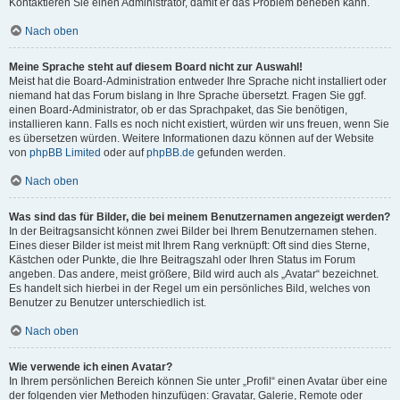
Kontaktieren Sie einen Administrator, damit er das Problem beheben kann.
Nach oben
Meine Sprache steht auf diesem Board nicht zur Auswahl!
Meist hat die Board-Administration entweder Ihre Sprache nicht installiert oder
niemand hat das Forum bislang in Ihre Sprache übersetzt. Fragen Sie ggf.
einen Board-Administrator, ob er das Sprachpaket, das Sie benötigen,
installieren kann. Falls es noch nicht existiert, würden wir uns freuen, wenn Sie
es übersetzen würden. Weitere Informationen dazu können auf der Website
von
phpBB Limited
oder auf
phpBB.de
gefunden werden.
Nach oben
Was sind das für Bilder, die bei meinem Benutzernamen angezeigt werden?
In der Beitragsansicht können zwei Bilder bei Ihrem Benutzernamen stehen.
Eines dieser Bilder ist meist mit Ihrem Rang verknüpft: Oft sind dies Sterne,
Kästchen oder Punkte, die Ihre Beitragszahl oder Ihren Status im Forum
angeben. Das andere, meist größere, Bild wird auch als „Avatar“ bezeichnet.
Es handelt sich hierbei in der Regel um ein persönliches Bild, welches von
Benutzer zu Benutzer unterschiedlich ist.
Nach oben
Wie verwende ich einen Avatar?
In Ihrem persönlichen Bereich können Sie unter „Profil“ einen Avatar über eine
der folgenden vier Methoden hinzufügen: Gravatar, Galerie, Remote oder