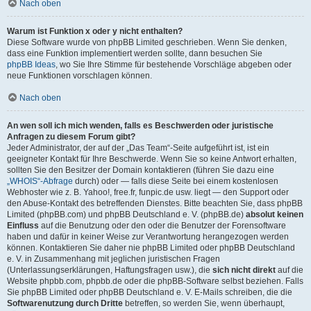
Nach oben
Warum ist Funktion x oder y nicht enthalten?
Diese Software wurde von phpBB Limited geschrieben. Wenn Sie denken,
dass eine Funktion implementiert werden sollte, dann besuchen Sie
phpBB Ideas
, wo Sie Ihre Stimme für bestehende Vorschläge abgeben oder
neue Funktionen vorschlagen können.
Nach oben
An wen soll ich mich wenden, falls es Beschwerden oder juristische
Anfragen zu diesem Forum gibt?
Jeder Administrator, der auf der „Das Team“-Seite aufgeführt ist, ist ein
geeigneter Kontakt für Ihre Beschwerde. Wenn Sie so keine Antwort erhalten,
sollten Sie den Besitzer der Domain kontaktieren (führen Sie dazu eine
„WHOIS“-Abfrage
durch) oder — falls diese Seite bei einem kostenlosen
Webhoster wie z. B. Yahoo!, free.fr, funpic.de usw. liegt — den Support oder
den Abuse-Kontakt des betreffenden Dienstes. Bitte beachten Sie, dass phpBB
Limited (phpBB.com) und phpBB Deutschland e. V. (phpBB.de)
absolut keinen
Einfluss
auf die Benutzung oder den oder die Benutzer der Forensoftware
haben und dafür in keiner Weise zur Verantwortung herangezogen werden
können. Kontaktieren Sie daher nie phpBB Limited oder phpBB Deutschland
e. V. in Zusammenhang mit jeglichen juristischen Fragen
(Unterlassungserklärungen, Haftungsfragen usw.), die
sich nicht direkt
auf die
Website phpbb.com, phpbb.de oder die phpBB-Software selbst beziehen. Falls
Sie phpBB Limited oder phpBB Deutschland e. V. E-Mails schreiben, die die
Softwarenutzung durch Dritte
betreffen, so werden Sie, wenn überhaupt,