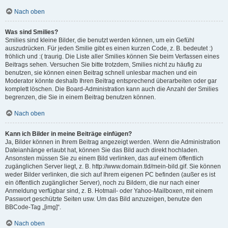
Nach oben
Was sind Smilies?
Smilies sind kleine Bilder, die benutzt werden können, um ein Gefühl
auszudrücken. Für jeden Smilie gibt es einen kurzen Code, z. B. bedeutet :)
fröhlich und :( traurig. Die Liste aller Smilies können Sie beim Verfassen eines
Beitrags sehen. Versuchen Sie bitte trotzdem, Smilies nicht zu häufig zu
benutzen, sie können einen Beitrag schnell unlesbar machen und ein
Moderator könnte deshalb Ihren Beitrag entsprechend überarbeiten oder gar
komplett löschen. Die Board-Administration kann auch die Anzahl der Smilies
begrenzen, die Sie in einem Beitrag benutzen können.
Nach oben
Kann ich Bilder in meine Beiträge einfügen?
Ja, Bilder können in Ihrem Beitrag angezeigt werden. Wenn die Administration
Dateianhänge erlaubt hat, können Sie das Bild auch direkt hochladen.
Ansonsten müssen Sie zu einem Bild verlinken, das auf einem öffentlich
zugänglichen Server liegt, z. B. http://www.domain.tld/mein-bild.gif. Sie können
weder Bilder verlinken, die sich auf Ihrem eigenen PC befinden (außer es ist
ein öffentlich zugänglicher Server), noch zu Bildern, die nur nach einer
Anmeldung verfügbar sind, z. B. Hotmail- oder Yahoo-Mailboxen, mit einem
Passwort geschützte Seiten usw. Um das Bild anzuzeigen, benutze den
BBCode-Tag „[img]“.
Nach oben