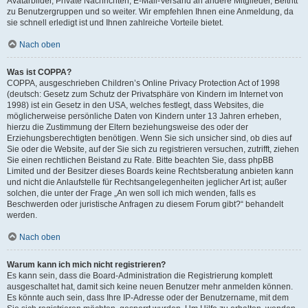
Avatarbilder, Private Nachrichten, E-Mail-Versand an andere Mitglieder, Beitritt
zu Benutzergruppen und so weiter. Wir empfehlen Ihnen eine Anmeldung, da
sie schnell erledigt ist und Ihnen zahlreiche Vorteile bietet.
Nach oben
Was ist COPPA?
COPPA, ausgeschrieben Children’s Online Privacy Protection Act of 1998
(deutsch: Gesetz zum Schutz der Privatsphäre von Kindern im Internet von
1998) ist ein Gesetz in den USA, welches festlegt, dass Websites, die
möglicherweise persönliche Daten von Kindern unter 13 Jahren erheben,
hierzu die Zustimmung der Eltern beziehungsweise des oder der
Erziehungsberechtigten benötigen. Wenn Sie sich unsicher sind, ob dies auf
Sie oder die Website, auf der Sie sich zu registrieren versuchen, zutrifft, ziehen
Sie einen rechtlichen Beistand zu Rate. Bitte beachten Sie, dass phpBB
Limited und der Besitzer dieses Boards keine Rechtsberatung anbieten kann
und nicht die Anlaufstelle für Rechtsangelegenheiten jeglicher Art ist; außer
solchen, die unter der Frage „An wen soll ich mich wenden, falls es
Beschwerden oder juristische Anfragen zu diesem Forum gibt?“ behandelt
werden.
Nach oben
Warum kann ich mich nicht registrieren?
Es kann sein, dass die Board-Administration die Registrierung komplett
ausgeschaltet hat, damit sich keine neuen Benutzer mehr anmelden können.
Es könnte auch sein, dass Ihre IP-Adresse oder der Benutzername, mit dem