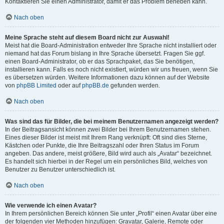
Kontaktieren Sie einen Administrator, damit er das Problem beheben kann.
Nach oben
Meine Sprache steht auf diesem Board nicht zur Auswahl!
Meist hat die Board-Administration entweder Ihre Sprache nicht installiert oder
niemand hat das Forum bislang in Ihre Sprache übersetzt. Fragen Sie ggf.
einen Board-Administrator, ob er das Sprachpaket, das Sie benötigen,
installieren kann. Falls es noch nicht existiert, würden wir uns freuen, wenn Sie
es übersetzen würden. Weitere Informationen dazu können auf der Website
von
phpBB Limited
oder auf
phpBB.de
gefunden werden.
Nach oben
Was sind das für Bilder, die bei meinem Benutzernamen angezeigt werden?
In der Beitragsansicht können zwei Bilder bei Ihrem Benutzernamen stehen.
Eines dieser Bilder ist meist mit Ihrem Rang verknüpft: Oft sind dies Sterne,
Kästchen oder Punkte, die Ihre Beitragszahl oder Ihren Status im Forum
angeben. Das andere, meist größere, Bild wird auch als „Avatar“ bezeichnet.
Es handelt sich hierbei in der Regel um ein persönliches Bild, welches von
Benutzer zu Benutzer unterschiedlich ist.
Nach oben
Wie verwende ich einen Avatar?
In Ihrem persönlichen Bereich können Sie unter „Profil“ einen Avatar über eine
der folgenden vier Methoden hinzufügen: Gravatar, Galerie, Remote oder