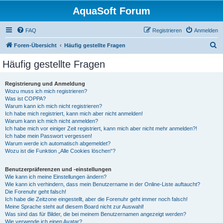
AquaSoft Forum
FAQ
Registrieren
Anmelden
S
Foren-Übersicht
Häufig gestellte Fragen
u
Häufig gestellte Fragen
c
h
Registrierung und Anmeldung
Wozu muss ich mich registrieren?
e
Was ist COPPA?
Warum kann ich mich nicht registrieren?
Ich habe mich registriert, kann mich aber nicht anmelden!
Warum kann ich mich nicht anmelden?
Ich habe mich vor einiger Zeit registriert, kann mich aber nicht mehr anmelden?!
Ich habe mein Passwort vergessen!
Warum werde ich automatisch abgemeldet?
Wozu ist die Funktion „Alle Cookies löschen“?
Benutzerpräferenzen und -einstellungen
Wie kann ich meine Einstellungen ändern?
Wie kann ich verhindern, dass mein Benutzername in der Online-Liste auftaucht?
Die Forenuhr geht falsch!
Ich habe die Zeitzone eingestellt, aber die Forenuhr geht immer noch falsch!
Meine Sprache steht auf diesem Board nicht zur Auswahl!
Was sind das für Bilder, die bei meinem Benutzernamen angezeigt werden?
Wie verwende ich einen Avatar?